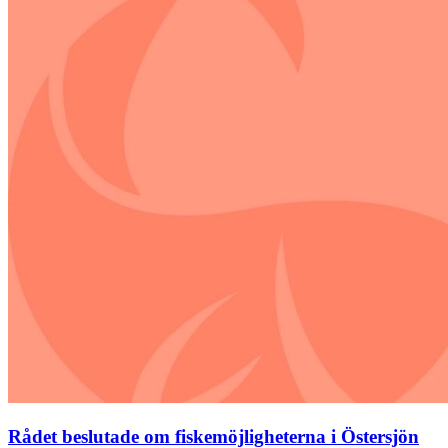
Rådet beslutade om fiskemöjligheterna i Östersjön