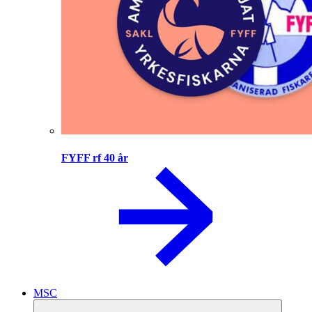
FYFF rf 40 år
MSC