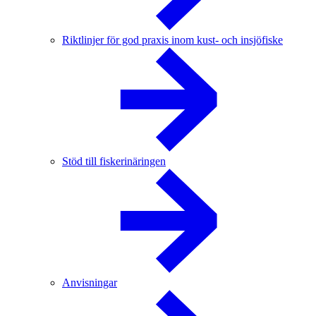
Riktlinjer för god praxis inom kust- och insjöfiske
Stöd till fiskerinäringen
Anvisningar