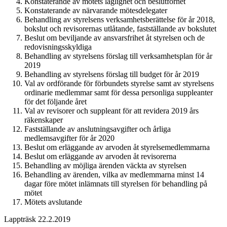
Konstaterande av mötets laglighet och beslutförhet
Konstaterande av närvarande mötesdelegater
Behandling av styrelsens verksamhetsberättelse för år 2018,
bokslut och revisorernas utlåtande, fastställande av bokslutet
Beslut om beviljande av ansvarsfrihet åt styrelsen och de
redovisningsskyldiga
Behandling av styrelsens förslag till verksamhetsplan för år
2019
Behandling av styrelsens förslag till budget för år 2019
Val av ordförande för förbundets styrelse samt av styrelsens
ordinarie medlemmar samt för dessa personliga suppleanter
för det följande året
Val av revisorer och suppleant för att revidera 2019 års
räkenskaper
Fastställande av anslutningsavgifter och årliga
medlemsavgifter för år 2020
Beslut om erläggande av arvoden åt styrelsemedlemmarna
Beslut om erläggande av arvoden åt revisorerna
Behandling av möjliga ärenden väckta av styrelsen
Behandling av ärenden, vilka av medlemmarna minst 14
dagar före mötet inlämnats till styrelsen för behandling på
mötet
Mötets avslutande
Lappträsk 22.2.2019