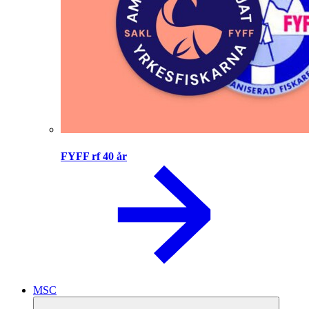
FYFF rf 40 år
MSC