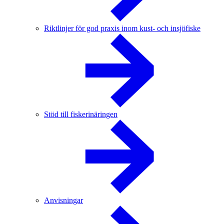
Riktlinjer för god praxis inom kust- och insjöfiske
Stöd till fiskerinäringen
Anvisningar