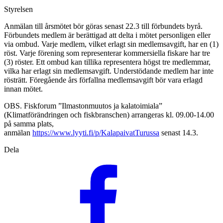
Styrelsen
Anmälan till årsmötet bör göras senast 22.3 till förbundets byrå.
Förbundets medlem är berättigad att delta i mötet personligen eller
via ombud. Varje medlem, vilket erlagt sin medlemsavgift, har en (1)
röst. Varje förening som representerar kommersiella fiskare har tre
(3) röster. Ett ombud kan tillika representera högst tre medlemmar,
vilka har erlagt sin medlemsavgift. Understödande medlem har inte
rösträtt. Föregående års förfallna medlemsavgift bör vara erlagd
innan mötet.
OBS. Fiskforum ”Ilmastonmuutos ja kalatoimiala”
(Klimatförändringen och fiskbranschen) arrangeras kl. 09.00-14.00
på samma plats,
anmälan
https://www.lyyti.fi/p/KalapaivatTurussa
senast 14.3.
Dela