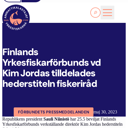
Läs Mer
F
INLANDS YRKESFISKARFÖRBUNDS VD KIM JORDAS TILLDELADES HEDERSTITELN FISKERIRÅD
FYFF
ARTIKLAR
AKTUELLT
Finlands
Yrkesfiskarförbunds vd
Kim Jordas tilldelades
hederstiteln fiskeriråd
FÖRBUNDETS PRESSMEDDELANDEN
maj 30, 2023
Republikens president
Sauli Niinistö
har 25.5 beviljat Finlands
Yrkesfiskarförbunds verkställande direktör Kim Jordas hederstiteln