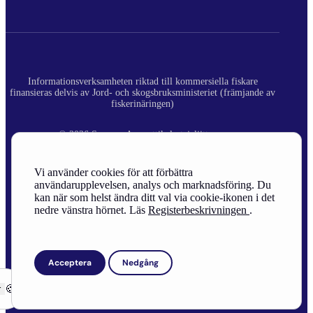
Informationsverksamheten riktad till kommersiella fiskare
finansieras delvis av Jord- och skogsbruksministeriet (främjande av
fiskerinäringen)
© 2026 Suomen Ammattikalastajaliitto ry.
Registerbeskrivning
Vi använder cookies för att förbättra
användarupplevelsen, analys och marknadsföring. Du
Site Credits
kan när som helst ändra ditt val via cookie-ikonen i det
nedre vänstra hörnet. Läs
Registerbeskrivningen
.
Acceptera
Nedgång
r