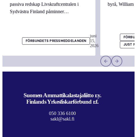
passiva redskap Livskraftcentralen i
byrå, William
Sydvästra Finland påminner…
juni
FÖRBUN
15,
FÖRBUNDETS PRESSMEDDELANDEN
JUST N
2026
Suomen Ammattikalastajaliitto r.y.
Finlands Yrkesfiskarförbund r.f.
050 336 6100
sakl@sakl.fi