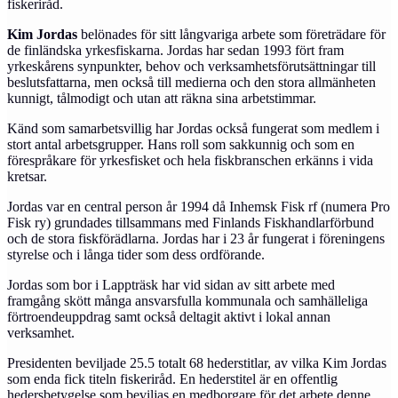
fiskeriråd.
Kim Jordas
belönades för sitt långvariga arbete som företrädare för
de finländska yrkesfiskarna. Jordas har sedan 1993 fört fram
yrkeskårens synpunkter, behov och verksamhetsförutsättningar till
beslutsfattarna, men också till medierna och den stora allmänheten
kunnigt, tålmodigt och utan att räkna sina arbetstimmar.
Känd som samarbetsvillig har Jordas också fungerat som medlem i
stort antal arbetsgrupper. Hans roll som sakkunnig och som en
förespråkare för yrkesfisket och hela fiskbranschen erkänns i vida
kretsar.
Jordas var en central person år 1994 då Inhemsk Fisk rf (numera Pro
Fisk ry) grundades tillsammans med Finlands Fiskhandlarförbund
och de stora fiskförädlarna. Jordas har i 23 år fungerat i föreningens
styrelse och i långa tider som dess ordförande.
Jordas som bor i Lappträsk har vid sidan av sitt arbete med
framgång skött många ansvarsfulla kommunala och samhälleliga
förtroendeuppdrag samt också deltagit aktivt i lokal annan
verksamhet.
Presidenten beviljade 25.5 totalt 68 hederstitlar, av vilka Kim Jordas
som enda fick titeln fiskeriråd. En hederstitel är en offentlig
hedersbetygelse som beviljas en medborgare för det arbete denne