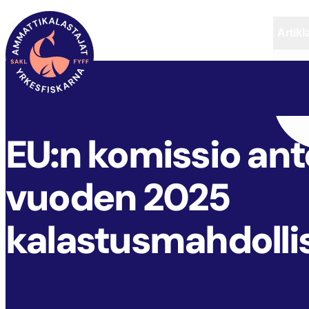
Artikl
FYFF
ARTIKLAR
AKTUELLT
EU:n komissio ant
vuoden 2025
kalastusmahdolli