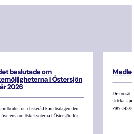
et beslutade om
Medle
kemöjligheterna i Östersjön
 år 2026
De omsättn
skickats pe
vars e-pos
jordbruks- och fiskeråd kom tisdagen den
 överens om fiskekvoterna i Östersjön för