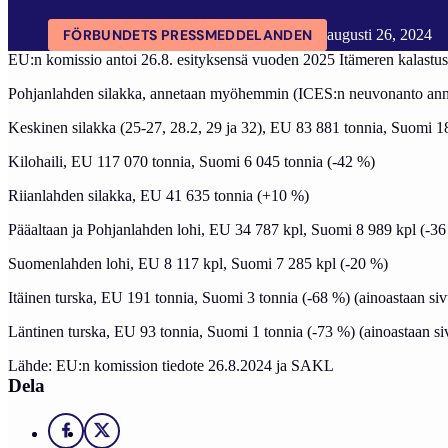
FÖRBUNDETS PRESSMEDDELANDEN
augusti 26, 2024
EU:n komissio antoi 26.8. esityksensä vuoden 2025 Itämeren kalastusm
Pohjanlahden silakka, annetaan myöhemmin (ICES:n neuvonanto ann
Keskinen silakka (25-27, 28.2, 29 ja 32), EU 83 881 tonnia, Suomi 
Kilohaili, EU 117 070 tonnia, Suomi 6 045 tonnia (-42 %)
Riianlahden silakka, EU 41 635 tonnia (+10 %)
Pääaltaan ja Pohjanlahden lohi, EU 34 787 kpl, Suomi 8 989 kpl (-36 %
Suomenlahden lohi, EU 8 117 kpl, Suomi 7 285 kpl (-20 %)
Itäinen turska, EU 191 tonnia, Suomi 3 tonnia (-68 %) (ainoastaan sivu
Läntinen turska, EU 93 tonnia, Suomi 1 tonnia (-73 %) (ainoastaan siv
Lähde: EU:n komission tiedote 26.8.2024 ja SAKL
Dela
Facebook
X