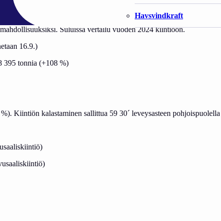
Havsvindkraft
ahdollisuuksiksi. Suluissa vertailu vuoden 2024 kiintiöön.
etaan 16.9.)
18 395 tonnia (+108 %)
). Kiintiön kalastaminen sallittua 59 30´ leveysasteen pohjoispuolella 
saaliskiintiö)
usaaliskiintiö)