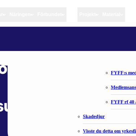
ar
Näringen
Förbundet
MSC
Projekt
Material
Artiklar
Näringen
Förbundet
EU:N KOMISSIO ANTOI ESITYKSENSÄ VUODEN 2025 KALASTUSMAHDOLLISUUKSIKSI
Aktuellt
Kvotuppföljning
Organisatio
Bloggar
Riktlinjer för god praxis 
Förbundets 
oi esityksensä
Stöd till fiskerinäringen
FYFF:s med
Anvisningar
Medlemsan
suuksiksi
Fiskar och fiskerihushåll
FYFF rf 40 
Skadedjur
Visste du detta om yrkesf