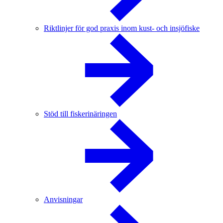
Riktlinjer för god praxis inom kust- och insjöfiske
Stöd till fiskerinäringen
Anvisningar