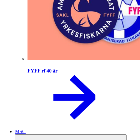
FYFF rf 40 år
MSC