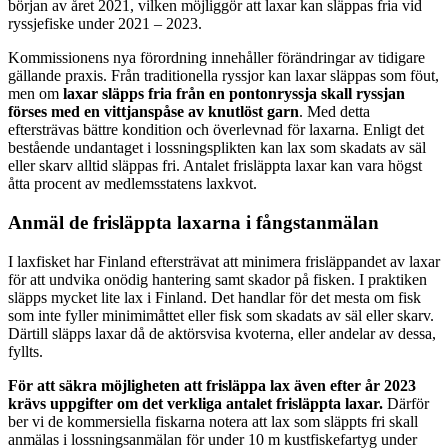
början av året 2021, vilken möjliggör att laxar kan släppas fria vid
ryssjefiske under 2021 – 2023.
Kommissionens nya förordning innehåller förändringar av tidigare
gällande praxis. Från traditionella ryssjor kan laxar släppas som föut,
men om
laxar släpps fria från en pontonryssja skall ryssjan
förses med en vittjanspåse av knutlöst garn
. Med detta
eftersträvas bättre kondition och överlevnad för laxarna. Enligt det
bestående undantaget i lossningsplikten kan lax som skadats av säl
eller skarv alltid släppas fri. Antalet frisläppta laxar kan vara högst
åtta procent av medlemsstatens laxkvot.
Anmäl de frisläppta laxarna i fångstanmälan
I laxfisket har Finland eftersträvat att minimera frisläppandet av laxar
för att undvika onödig hantering samt skador på fisken. I praktiken
släpps mycket lite lax i Finland. Det handlar för det mesta om fisk
som inte fyller minimimåttet eller fisk som skadats av säl eller skarv.
Därtill släpps laxar då de aktörsvisa kvoterna, eller andelar av dessa,
fyllts.
För att säkra möjligheten att frisläppa lax även efter år 2023
krävs uppgifter om det verkliga
antalet frisläppta laxar.
Därför
ber vi de kommersiella fiskarna notera att lax som släppts fri skall
anmälas i lossningsanmälan för under 10 m kustfiskefartyg under