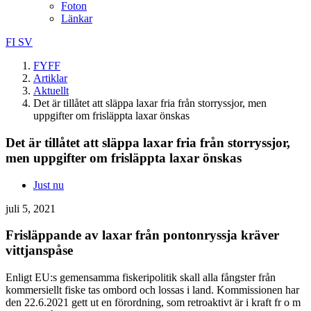
Foton
Länkar
FI
SV
FYFF
Artiklar
Aktuellt
Det är tillåtet att släppa laxar fria från storryssjor, men
uppgifter om frisläppta laxar önskas
Det är tillåtet att släppa laxar fria från storryssjor,
men uppgifter om frisläppta laxar önskas
Just nu
juli 5, 2021
Frisläppande av laxar från pontonryssja kräver
vittjanspåse
Enligt EU:s gemensamma fiskeripolitik skall alla fångster från
kommersiellt fiske tas ombord och lossas i land. Kommissionen har
den 22.6.2021 gett ut en förordning, som retroaktivt är i kraft fr o m