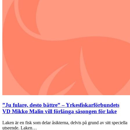
”Ju fulare, desto bättre” – Yrkesfiskarförbundets
VD Mikko Malin vill förlänga säsongen för lake
Laken är en fisk som delar åsikterna, delvis på grund av sitt speciella
utseende. Laken…