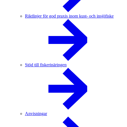
Riktlinjer för god praxis inom kust- och insjöfiske
Stöd till fiskerinäringen
Anvisningar