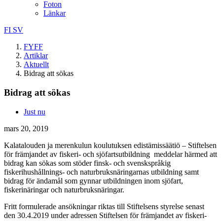
Foton
Länkar
FI
SV
FYFF
Artiklar
Aktuellt
Bidrag att sökas
Bidrag att sökas
Just nu
mars 20, 2019
Kalatalouden ja merenkulun koulutuksen edistämissäätiö – Stiftelsen
för främjandet av fiskeri- och sjöfartsutbildning meddelar härmed att
bidrag kan sökas som stöder finsk- och svenskspråkig
fiskerihushållnings- och naturbruksnäringarnas utbildning samt
bidrag för ändamål som gynnar utbildningen inom sjöfart,
fiskerinäringar och naturbruksnäringar.
Fritt formulerade ansökningar riktas till Stiftelsens styrelse senast
den 30.4.2019 under adressen Stiftelsen för främjandet av fiskeri-