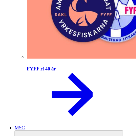
FYFF rf 40 år
MSC