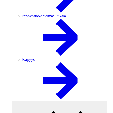
Innovaatio-ohjelma: Tukala
Kapyysi