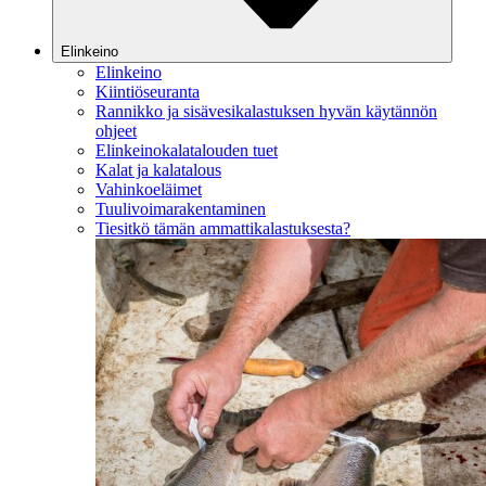
Elinkeino
Elinkeino
Kiintiöseuranta
Rannikko ja sisävesikalastuksen hyvän käytännön
ohjeet
Elinkeinokalatalouden tuet
Kalat ja kalatalous
Vahinkoeläimet
Tuulivoimarakentaminen
Tiesitkö tämän ammattikalastuksesta?