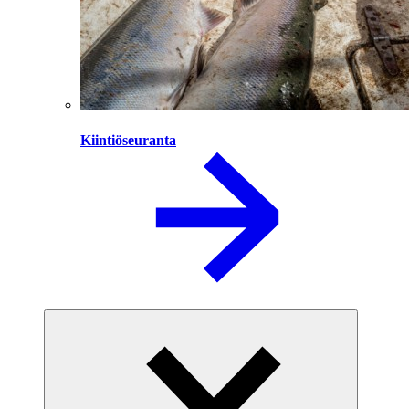
Kiintiöseuranta