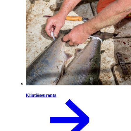
Kiintiöseuranta