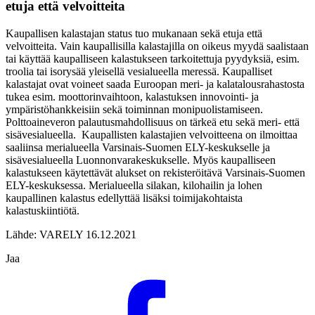
etuja että velvoitteita
Kaupallisen kalastajan status tuo mukanaan sekä etuja että
velvoitteita. Vain kaupallisilla kalastajilla on oikeus myydä saalistaan
tai käyttää kaupalliseen kalastukseen tarkoitettuja pyydyksiä, esim.
troolia tai isorysää yleisellä vesialueella meressä. Kaupalliset
kalastajat ovat voineet saada Euroopan meri- ja kalatalousrahastosta
tukea esim. moottorinvaihtoon, kalastuksen innovointi- ja
ympäristöhankkeisiin sekä toiminnan monipuolistamiseen.
Polttoaineveron palautusmahdollisuus on tärkeä etu sekä meri- että
sisävesialueella. Kaupallisten kalastajien velvoitteena on ilmoittaa
saaliinsa merialueella Varsinais-Suomen ELY-keskukselle ja
sisävesialueella Luonnonvarakeskukselle. Myös kaupalliseen
kalastukseen käytettävät alukset on rekisteröitävä Varsinais-Suomen
ELY-keskuksessa. Merialueella silakan, kilohailin ja lohen
kaupallinen kalastus edellyttää lisäksi toimijakohtaista
kalastuskiintiötä.
Lähde: VARELY 16.12.2021
Jaa