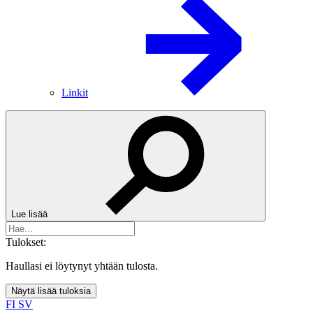
Linkit
Lue lisää
Tulokset:
Haullasi ei löytynyt yhtään tulosta.
Näytä lisää tuloksia
FI
SV