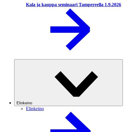
Kala ja kauppa seminaari Tampereella 1.9.2026
Elinkeino
Elinkeino