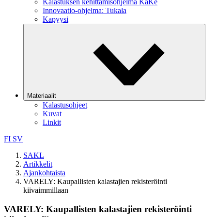
Kalastuksen kehittämisohjelma KaKe
Innovaatio-ohjelma: Tukala
Kapyysi
Materiaalit
Kalastusohjeet
Kuvat
Linkit
FI
SV
SAKL
Artikkelit
Ajankohtaista
VARELY: Kaupallisten kalastajien rekisteröinti
kiivaimmillaan
VARELY: Kaupallisten kalastajien rekisteröinti