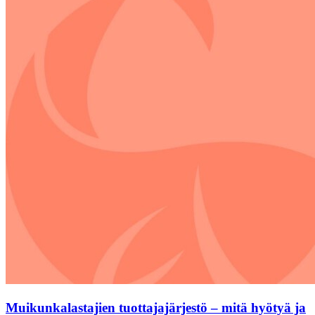
Muikunkalastajien tuottajajärjestö – mitä hyötyä ja