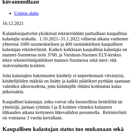
kiivaimmillaan
Uutisia alalta
16.12.2021
Kalatalouspalvelut-yksikössä rekisteröidään parhaillaan kaupallisia
kalastajia urakalla. 1.10.2021–31.1.2022 välisenä aikana vanhenee
yhteensä 1600 suomenkielisen ja 400 ruotsinkielisen kaupallisen
kalastajan rekisteröinnit. Kaiken kaikkiaan kaupallisia kalastajia on
manner-Suomessa noin 3700, ja Varsinais-Suomen ELY-keskus
tekee rekisteröintipäätökset manner-Suomessa sekä meri- että
sisävesialuetta koskien.
Jotta kalastajien hakemusten käsittely ei tarpeettomasti viivästyisi,
käsittelijöiden määrää on lisätty ja kaikki päätökset pyritään saamaan
valmiiksi alkuvuodesta, jotta kuluttajille riittäisi kotimaista kalaa
jatkossakin.
Kaupalliset kalastajat, jotka voivat olla luonnollisia henkilöitä tai
yhteisöjä, jaetaan ryhmiin I ja II kolmen viimeksi kuluneen
tilikauden aikana kertyneen liikevaihdon perusteella. Rekisteröinti
on voimassa 3 vuotta kerrallaan.
Kaupallisen kalastajan status tuo mukanaan sekä