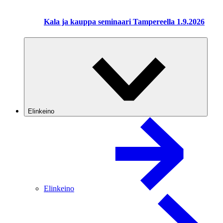
Kala ja kauppa seminaari Tampereella 1.9.2026
Elinkeino
Elinkeino