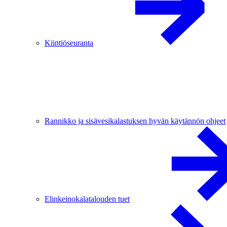
Kiintiöseuranta
Rannikko ja sisävesikalastuksen hyvän käytännön ohjeet
Elinkeinokalatalouden tuet