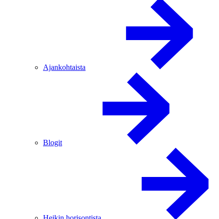
Ajankohtaista
Blogit
Heikin horisontista