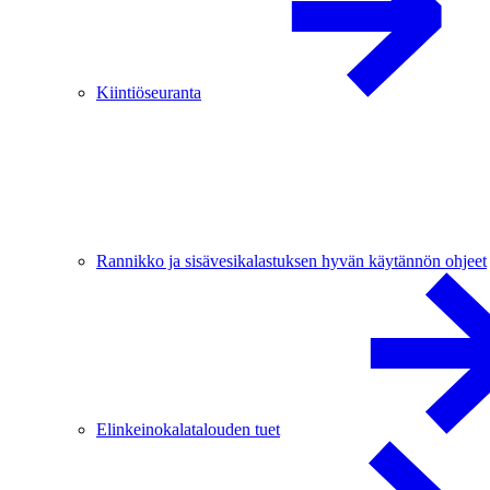
Kiintiöseuranta
Rannikko ja sisävesikalastuksen hyvän käytännön ohjeet
Elinkeinokalatalouden tuet