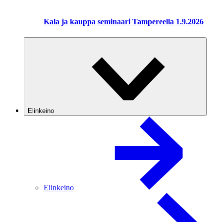
Kala ja kauppa seminaari Tampereella 1.9.2026
Elinkeino
Elinkeino