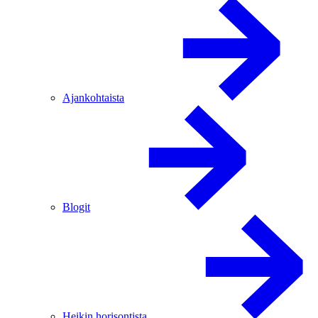
Ajankohtaista
Blogit
Heikin horisontista