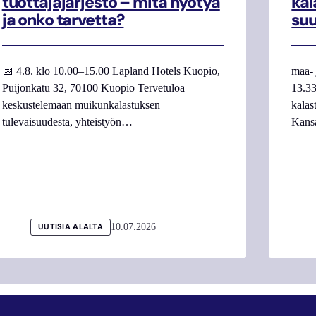
tuottajajärjestö – mitä hyötyä
kal
ja onko tarvetta?
su
📅 4.8. klo 10.00–15.00 Lapland Hotels Kuopio,
maa- 
Puijonkatu 32, 70100 Kuopio Tervetuloa
13.33
keskustelemaan muikunkalastuksen
kalas
tulevaisuudesta, yhteistyön…
Kans
10.07.2026
UUTISIA ALALTA