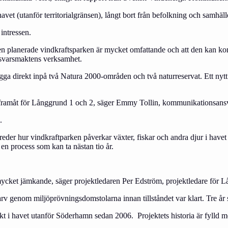
havet (utanför territorialgränsen), långt bort från befolkning och samhäll
intressen.
den planerade vindkraftsparken är mycket omfattande och att den kan kom
örsvarsmaktens verksamhet.
gga direkt inpå två Natura 2000-områden och två naturreservat. Ett nyt
en framåt för Långgrund 1 och 2, säger Emmy Tollin, kommunikationsans
.
 utreder hur vindkraftparken påverkar växter, fiskar och andra djur i ha
 en process som kan ta nästan tio år.
ycket jämkande, säger projektledaren Per Edström, projektledare för L
rv genom miljöprövningsdomstolarna innan tillståndet var klart. Tre år s
jekt i havet utanför Söderhamn sedan 2006. Projektets historia är fyll