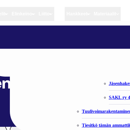
lit
Elinkeino
Liitto
MSC
Hankkeet
Materiaalit
Artikkelit
Elinkeino
Liitto
SVERIGE: PLANER FÖR TUSEN VINDKRAFTVERK UTANFÖR SKÄRGÅRDEN
Ajankohtaista
Kiintiöseuranta
Organisaat
Blogit
Rannikko ja sisävesikal
Liiton vast
r tusen vindkraftv
Heikin horisontista
Elinkeinokalatalouden t
Jäsenjärje
en
Kalat ja kalatalous
Jäsenhak
Vahinkoeläimet
SAKL ry 4
Tuulivoimarakentamine
Tiesitkö tämän ammattik