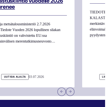
astuskiintiö vuodelle 2026
urenee
TIEDOTE
KALASTAJI
merkintäva
ja metsätalousministeriö 2.7.2026
elinvoimake
Tiedote Vuoden 2026 lopullinen silakan
pyydysten m
tuskiintiö on vahvistettu EU:ssa
ainvälisen merentutkimusneuvosto…
03.07.2026
UUTISIA ALALTA
LII