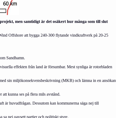
rojekt, men samtidigt är det osäkert hur många som till slut
p Wind Offshore att bygga 240-300 flytande vindkraftverk på 20-25
er om Sandhamn.
visuella effekten från land är försumbar. Mest synliga är rotorbladen
lar med sin miljökonsekvensbeskrivning (MKB) och lämna in en ansökan
 att kunna ses på flera mils avstånd.
indkraft är huvudfrågan. Dessutom kan kommunerna säga nej till
 nej oavsett partier och politiskt styre.