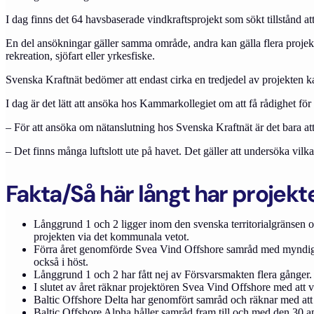
I dag finns det 64 havsbaserade vindkraftsprojekt som sökt tillstånd at
En del ansökningar gäller samma område, andra kan gälla flera projekt 
rekreation, sjöfart eller yrkesfiske.
Svenska Kraftnät bedömer att endast cirka en tredjedel av projekten ka
I dag är det lätt att ansöka hos Kammarkollegiet om att få rådighet fö
– För att ansöka om nätanslutning hos Svenska Kraftnät är det bara att 
– Det finns många luftslott ute på havet. Det gäller att undersöka vilk
Fakta/Så här långt har projek
Långgrund 1 och 2 ligger inom den svenska territorialgränsen
projekten via det kommunala vetot.
Förra året genomförde Svea Vind Offshore samråd med myndighe
också i höst.
Långgrund 1 och 2 har fått nej av Försvarsmakten flera gånger.
I slutet av året räknar projektören Svea Vind Offshore med att 
Baltic Offshore Delta har genomfört samråd och räknar med att h
Baltic Offshore Alpha håller samråd fram till och med den 30 ap