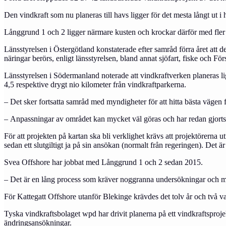
Den vindkraft som nu planeras till havs ligger för det mesta långt ut i 
Långgrund 1 och 2 ligger närmare kusten och krockar därför med fler 
Länsstyrelsen i Östergötland konstaterade efter samråd förra året att 
näringar berörs, enligt länsstyrelsen, bland annat sjöfart, fiske och F
Länsstyrelsen i Södermanland noterade att vindkraftverken planeras li
4,5 respektive drygt nio kilometer från vindkraftparkerna.
– Det sker fortsatta samråd med myndigheter för att hitta bästa väg
– Anpassningar av området kan mycket väl göras och har redan gjorts
För att projekten på kartan ska bli verklighet krävs att projektörerna
sedan ett slutgiltigt ja på sin ansökan (normalt från regeringen). Det är
Svea Offshore har jobbat med Långgrund 1 och 2 sedan 2015.
– Det är en lång process som kräver noggranna undersökningar och m
För Kattegatt Offshore utanför Blekinge krävdes det tolv år och två va
Tyska vindkraftsbolaget wpd har drivit planerna på ett vindkraftspro
ändringsansökningar.