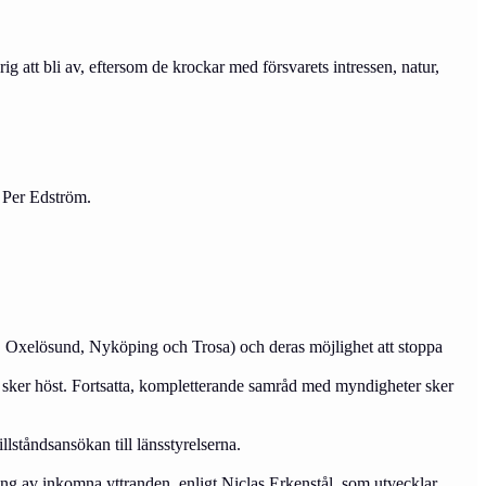
 att bli av, eftersom de krockar med försvarets intressen, natur,
r Per Edström.
, Oxelösund, Nyköping och Trosa) och deras möjlighet att stoppa
sker höst. Fortsatta, kompletterande samråd med myndigheter sker
lståndsansökan till länsstyrelserna.
ring av inkomna yttranden, enligt Niclas Erkenstål, som utvecklar