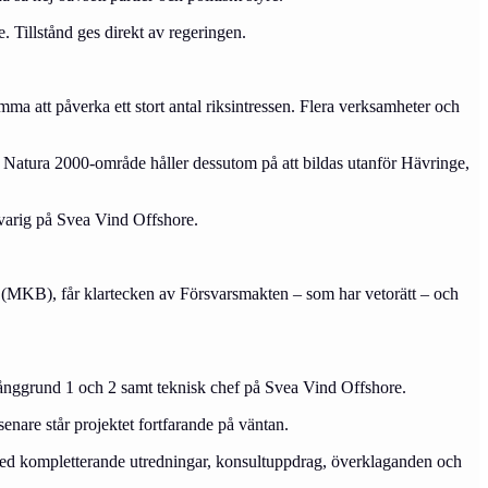
e. Tillstånd ges direkt av regeringen.
ma att påverka ett stort antal riksintressen. Flera verksamheter och
t Natura 2000-område håller dessutom på att bildas utanför Hävringe,
varig på Svea Vind Offshore.
vet (MKB), får klartecken av Försvarsmakten – som har vetorätt – och
ånggrund 1 och 2 samt teknisk chef på Svea Vind Offshore.
enare står projektet fortfarande på väntan.
d med kompletterande utredningar, konsultuppdrag, överklaganden och