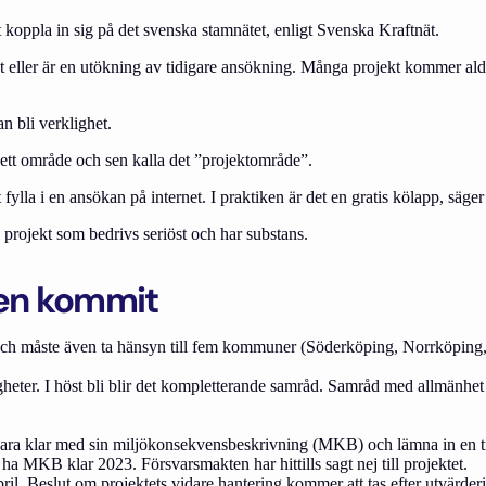
t koppla in sig på det svenska stamnätet, enligt Svenska Kraftnät.
eller är en utökning av tidigare ansökning. Många projekt kommer aldrig
n bli verklighet.
r ett område och sen kalla det ”projektområde”.
fylla i en ansökan på internet. I praktiken är det en gratis kölapp, säge
a projekt som bedrivs seriöst och har substans.
ten kommit
 och måste även ta hänsyn till fem kommuner (Söderköping, Norrköping
ter. I höst bli blir det kompletterande samråd. Samråd med allmänhet 
vara klar med sin miljökonsekvensbeskrivning (MKB) och lämna in en til
a MKB klar 2023. Försvarsmakten har hittills sagt nej till projektet.
ril. Beslut om projektets vidare hantering kommer att tas efter utvärde