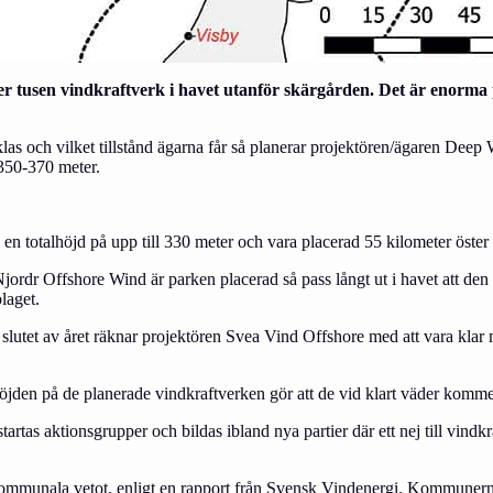
r tusen vindkraftverk i havet utanför skärgården. Det är enorma p
klas och vilket tillstånd ägarna får så planerar projektören/ägaren Dee
350-370 meter.
en totalhöjd på upp till 330 meter och vara placerad 55 kilometer öst
jordr Offshore Wind är parken placerad så pass långt ut i havet att den 
laget.
 slutet av året räknar projektören Svea Vind Offshore med att vara k
höjden på de planerade vindkraftverken gör att de vid klart väder kommer
t startas aktionsgrupper och bildas ibland nya partier där ett nej till v
ommunala vetot, enligt en rapport från Svensk Vindenergi. Kommunerna sa