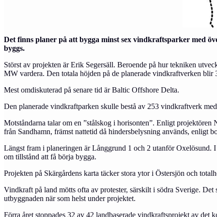
Det finns planer på att bygga minst sex vindkraftsparker med öve
byggs.
Störst av projekten är Erik Segersäll. Beroende på hur tekniken utvec
MW vardera. Den totala höjden på de planerade vindkraftverken blir 
Mest omdiskuterad på senare tid är Baltic Offshore Delta.
Den planerade vindkraftparken skulle bestå av 253 vindkraftverk med 
Motståndarna talar om en ”stålskog i horisonten”. Enligt projektören N
från Sandhamn, främst nattetid då hindersbelysning används, enligt bo
Längst fram i planeringen är Långgrund 1 och 2 utanför Oxelösund. I
om tillstånd att få börja bygga.
Projekten på Skärgårdens karta täcker stora ytor i Östersjön och total
Vindkraft på land mötts ofta av protester, särskilt i södra Sverige. De
utbyggnaden när som helst under projektet.
Förra året stoppades 32 av 42 landbaserade vindkraftsprojekt av det k