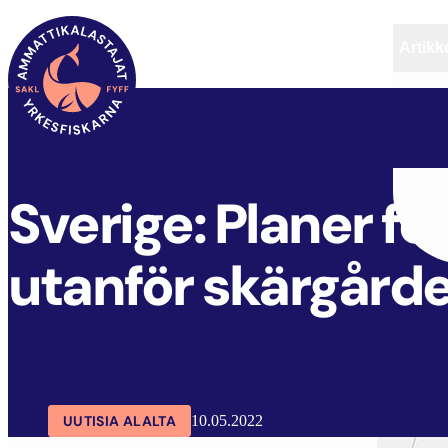
Artikke
SAKL
ARTIKKELIT
AJANKOHTAISTA
Sverige: Planer fö
utanför skärgård
UUTISIA ALALTA
10.05.2022