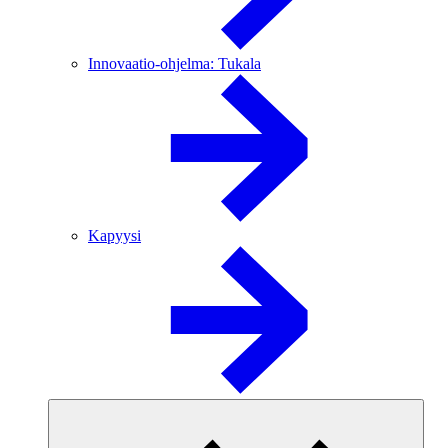
Innovaatio-ohjelma: Tukala
Kapyysi