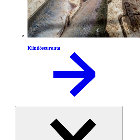
Kiintiöseuranta