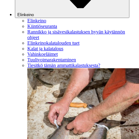
Elinkeino
Elinkeino
Kiintiöseuranta
Rannikko ja sisävesikalastuksen hyvän käytännön
ohjeet
Elinkeinokalatalouden tuet
Kalat ja kalatalous
Vahinkoeläimet
Tuulivoimarakentaminen
Tiesitkö tämän ammattikalastuksesta?