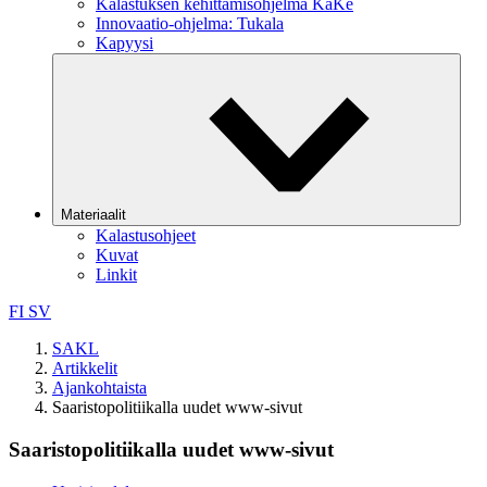
Kalastuksen kehittämisohjelma KaKe
Innovaatio-ohjelma: Tukala
Kapyysi
Materiaalit
Kalastusohjeet
Kuvat
Linkit
FI
SV
SAKL
Artikkelit
Ajankohtaista
Saaristopolitiikalla uudet www-sivut
Saaristopolitiikalla uudet www-sivut