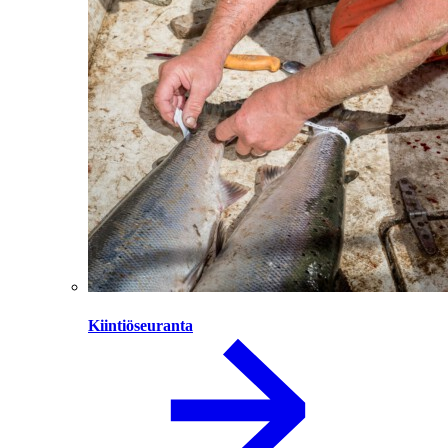
Kiintiöseuranta