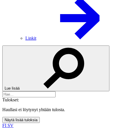
Linkit
Lue lisää
Tulokset:
Haullasi ei löytynyt yhtään tulosta.
Näytä lisää tuloksia
FI
SV