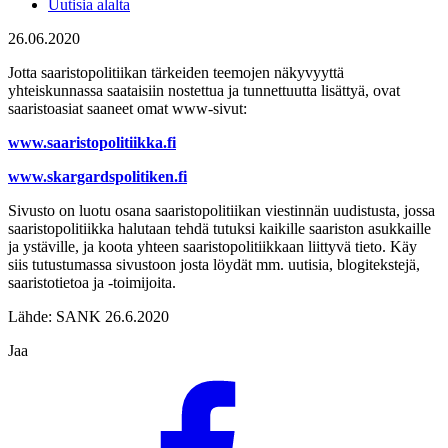
Uutisia alalta
26.06.2020
Jotta saaristopolitiikan tärkeiden teemojen näkyvyyttä
yhteiskunnassa saataisiin nostettua ja tunnettuutta lisättyä, ovat
saaristoasiat saaneet omat www-sivut:
www.saaristopolitiikka.fi
www.skargardspolitiken.fi
Sivusto on luotu osana saaristopolitiikan viestinnän uudistusta, jossa
saaristopolitiikka halutaan tehdä tutuksi kaikille saariston asukkaille
ja ystäville, ja koota yhteen saaristopolitiikkaan liittyvä tieto. Käy
siis tutustumassa sivustoon josta löydät mm. uutisia, blogitekstejä,
saaristotietoa ja -toimijoita.
Lähde: SANK 26.6.2020
Jaa