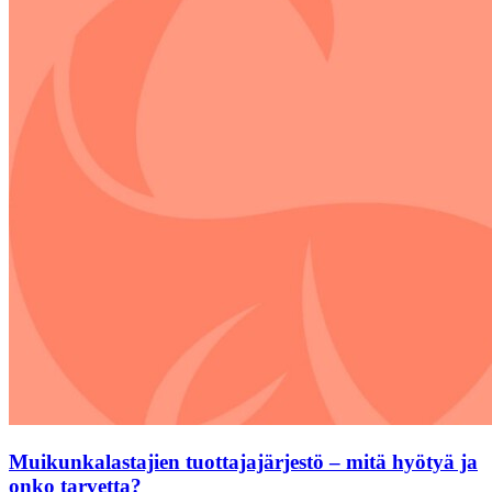
Muikunkalastajien tuottajajärjestö – mitä hyötyä ja
onko tarvetta?