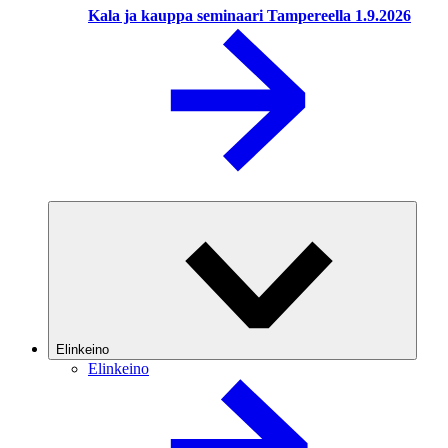
Kala ja kauppa seminaari Tampereella 1.9.2026
Elinkeino
Elinkeino