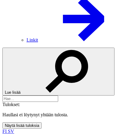
Linkit
Lue lisää
Tulokset:
Haullasi ei löytynyt yhtään tulosta.
Näytä lisää tuloksia
FI
SV