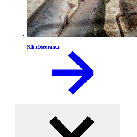
Kiintiöseuranta