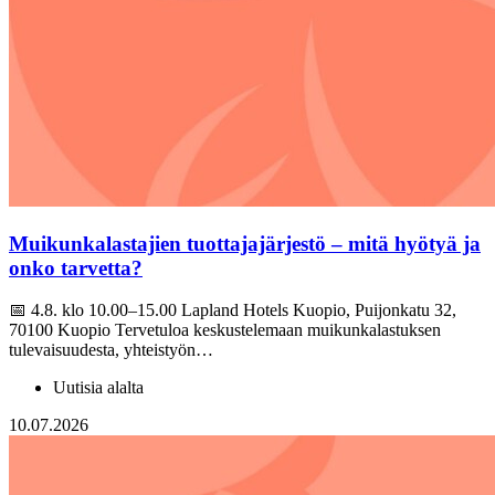
Muikunkalastajien tuottajajärjestö – mitä hyötyä ja
onko tarvetta?
📅 4.8. klo 10.00–15.00 Lapland Hotels Kuopio, Puijonkatu 32,
70100 Kuopio Tervetuloa keskustelemaan muikunkalastuksen
tulevaisuudesta, yhteistyön…
Uutisia alalta
10.07.2026