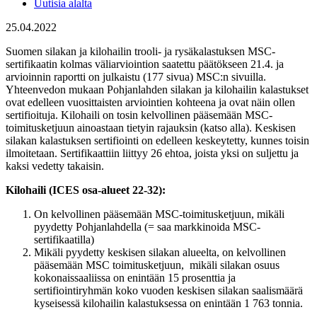
Uutisia alalta
25.04.2022
Suomen silakan ja kilohailin trooli- ja rysäkalastuksen MSC-
sertifikaatin kolmas väliarviointion saatettu päätökseen 21.4. ja
arvioinnin raportti on julkaistu (177 sivua) MSC:n sivuilla.
Yhteenvedon mukaan Pohjanlahden silakan ja kilohailin kalastukset
ovat edelleen vuosittaisten arviointien kohteena ja ovat näin ollen
sertifioituja. Kilohaili on tosin kelvollinen pääsemään MSC-
toimitusketjuun ainoastaan tietyin rajauksin (katso alla). Keskisen
silakan kalastuksen sertifiointi on edelleen keskeytetty, kunnes toisin
ilmoitetaan. Sertifikaattiin liittyy 26 ehtoa, joista yksi on suljettu ja
kaksi vedetty takaisin.
Kilohaili (ICES osa-alueet 22-32):
On kelvollinen pääsemään MSC-toimitusketjuun, mikäli
pyydetty Pohjanlahdella (= saa markkinoida MSC-
sertifikaatilla)
Mikäli pyydetty keskisen silakan alueelta, on kelvollinen
pääsemään MSC toimitusketjuun, mikäli silakan osuus
kokonaissaaliissa on enintään 15 prosenttia ja
sertifiointiryhmän koko vuoden keskisen silakan saalismäärä
kyseisessä kilohailin kalastuksessa on enintään 1 763 tonnia.