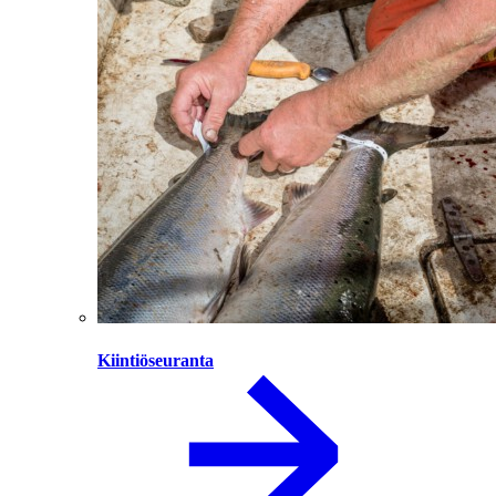
Kiintiöseuranta