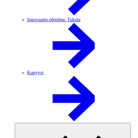
Innovaatio-ohjelma: Tukala
Kapyysi