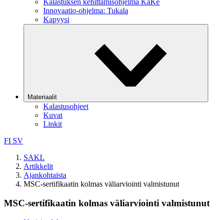
Kalastuksen kehittämisohjelma KaKe
Innovaatio-ohjelma: Tukala
Kapyysi
Materiaalit
Kalastusohjeet
Kuvat
Linkit
FI
SV
SAKL
Artikkelit
Ajankohtaista
MSC-sertifikaatin kolmas väliarviointi valmistunut
MSC-sertifikaatin kolmas väliarviointi valmistunut