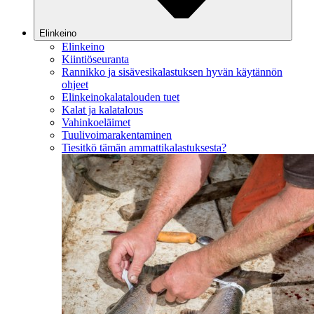
Elinkeino
Elinkeino
Kiintiöseuranta
Rannikko ja sisävesikalastuksen hyvän käytännön
ohjeet
Elinkeinokalatalouden tuet
Kalat ja kalatalous
Vahinkoeläimet
Tuulivoimarakentaminen
Tiesitkö tämän ammattikalastuksesta?