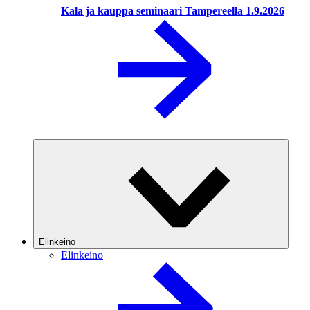
Kala ja kauppa seminaari Tampereella 1.9.2026
Elinkeino
Elinkeino