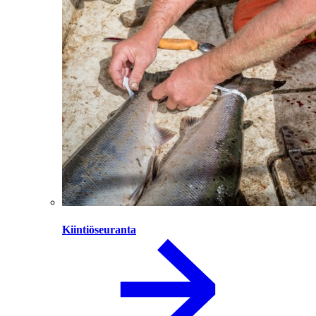
Kiintiöseuranta