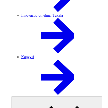
Innovaatio-ohjelma: Tukala
Kapyysi