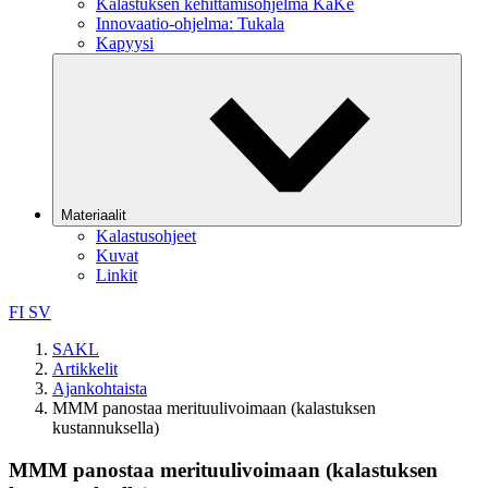
Kalastuksen kehittämisohjelma KaKe
Innovaatio-ohjelma: Tukala
Kapyysi
Materiaalit
Kalastusohjeet
Kuvat
Linkit
FI
SV
SAKL
Artikkelit
Ajankohtaista
MMM panostaa merituulivoimaan (kalastuksen
kustannuksella)
MMM panostaa merituulivoimaan (kalastuksen