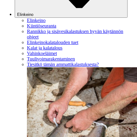
Elinkeino
Elinkeino
Kiintiöseuranta
Rannikko ja sisävesikalastuksen hyvän käytännön
ohjeet
Elinkeinokalatalouden tuet
Kalat ja kalatalous
Vahinkoeläimet
Tuulivoimarakentaminen
Tiesitkö tämän ammattikalastuksesta?