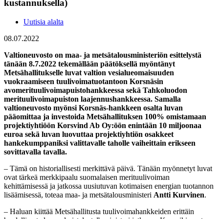
kustannuksella)
Uutisia alalta
08.07.2022
Valtioneuvosto on maa- ja metsätalousministeriön esittelystä
tänään 8.7.2022 tekemällään päätöksellä myöntänyt
Metsähallitukselle luvat valtion vesialueomaisuuden
vuokraamiseen tuulivoimatuotantoon Korsnäsin
avomerituulivoimapuistohankkeessa sekä Tahkoluodon
merituulivoimapuiston laajennushankkeessa. Samalla
valtioneuvosto myönsi Korsnäs-hankkeen osalta luvan
pääomittaa ja investoida Metsähallituksen 100% omistamaan
projektiyhtiöön Korsvind Ab Oy:öön enintään 10 miljoonaa
euroa sekä luvan luovuttaa projektiyhtiön osakkeet
hankekumppaniksi valittavalle taholle vaiheittain erikseen
sovittavalla tavalla.
– Tämä on historiallisesti merkittävä päivä. Tänään myönnetyt luvat
ovat tärkeä merkkipaalu suomalaisen merituulivoiman
kehittämisessä ja jatkossa uusiutuvan kotimaisen energian tuotannon
lisäämisessä, toteaa maa- ja metsätalousministeri
Antti Kurvinen
.
– Haluan kiittää Metsähallitusta tuulivoimahankkeiden erittäin