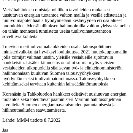
Metsähallituksen omistajapolitiikan tavoitteiden mukaisesti
uusiutuvan energian tuotantoa valtion mailla ja vesillä edistetään ja
tuulivoimapotentiaalia hyödynnetään kestävyyden eri osa-alueet
huomioiden. Metsähallituksen hallinnoimilla valtion yleisvesialueilla
on tähän mennessä tunnistettu useita tuulivoimatuotantoon
soveltuvia kohteita.
Tulevien merituulivoimahankkeiden osalta talouspoliittinen
ministerivaliokunta hyväksyi joulukuussa 2021 huutokauppamallin,
jolla toimijat valitaan uusiin, yleisille vesialueille sijoittuviin
hankkeisiin. Lisäksi kiinnostus on ollut suurta myös yleisten
vesialueiden ulkopuolella sijaitsevan työ- ja elinkeinoministeriön
hallinnonalaan kuuluvan Suomen talousvyöhykkeen
hyödyntämiseksi tuulivoimatoiminnassa. Talousvyöhykkeen
kehittämiseksi tarvitaan kuitenkin lainsäädäntömuutoksia.
Korsnäsin ja Tahkoluodon hankkeet edistävät uusiutuvan energian
tuotantoa sekä toteuttavat pääministeri Marinin hallitusohjelman
tavoitteita Suomen energiaomavaraisuuden parantamisesta ja
hiilineutraaliuden saavuttamisesta.
Lähde: MMM tiedote 8.7.2022
Jaa