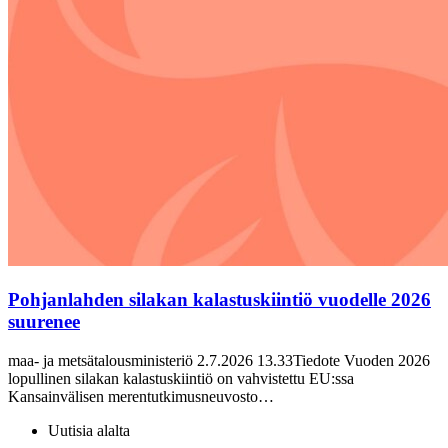
Pohjanlahden silakan kalastuskiintiö vuodelle 2026
suurenee
maa- ja metsätalousministeriö 2.7.2026 13.33Tiedote Vuoden 2026
lopullinen silakan kalastuskiintiö on vahvistettu EU:ssa
Kansainvälisen merentutkimusneuvosto…
Uutisia alalta