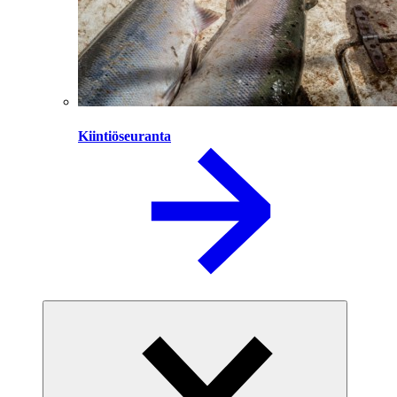
Kiintiöseuranta