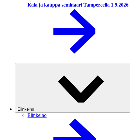
Kala ja kauppa seminaari Tampereella 1.9.2026
Elinkeino
Elinkeino