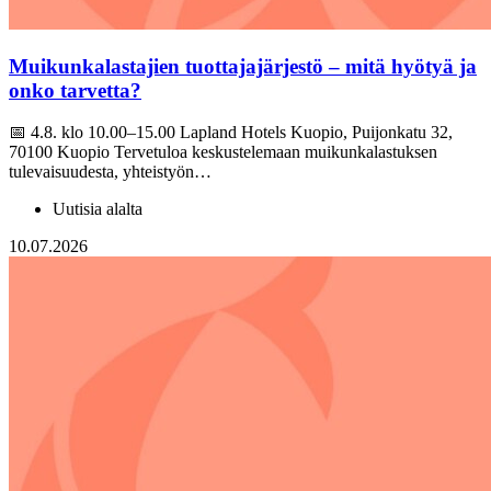
Muikunkalastajien tuottajajärjestö – mitä hyötyä ja
onko tarvetta?
📅 4.8. klo 10.00–15.00 Lapland Hotels Kuopio, Puijonkatu 32,
70100 Kuopio Tervetuloa keskustelemaan muikunkalastuksen
tulevaisuudesta, yhteistyön…
Uutisia alalta
10.07.2026