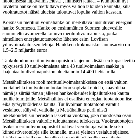
huolellisesta lupavalmistelusta”, ministeri jatkaa. – Kumpikin nyt
luvitettu hanke on merkittävä myös valtion talouden kannalta, sillä
vuokratuotot näistä alueista tuloutuvat lopulta valtion kassaan.
Korsnäsin merituulivoimahanke on merkittävä uusiutuvan energian
hanke Suomessa. Hanke on ensimmäinen Suomen aluevesille
suunniteltu avomerellä toimiva merituulivoimapuisto, jonka
nimellinen energiatuotantoteho lähenee esim. Loviisan
ydinvoimalaitoksen tehoja. Hankkeen kokonaiskustannusarvio on
1,5–2,5 miljardia euroa.
Tahkoluodon merituulivoimapuiston laajennus lisää sen kapasiteettia
nykyisestä 10 tuulivoimalasta aina 43 tuulivoimalaan saakka ja
laajentaa tuulivoimapuiston aluetta noin 14 400 hehtaarilla.
Metsähallituksen rooli merituulivoimahankkeissa on etsiä valtion
merialueilta tuulivoiman tuotantoon sopivia kohteita, kaavoittaa
nämä ja siirtää tämän jälkeen hankeoikeudet kilpailutuksen kautta
muille toimijoille. Metsähallitus ei osallistu energian tuotantoon itse
eikä tytäryhtiöidensä kautta. Tuulivoiman tuotantoon varatut
vesialueet säilyvät valtiolla ja Metsähallitus perii niistä
liiketaloudellisin perustein laskettua vuokraa, joka muodostaa osan
Metsähallituksen valtiolle tulouttamasta tuloksesta. Vuokratuottojen
lisäksi merituulivoimapuistot tuottavat verotuloja valtiolle sekä
kiinteistöverotuloja sille kunnalle, missä yleinen vesialue sijaitsee.
Lisäksi puistoilla on alueellisesti merkittävä työllisyysvaikutus.