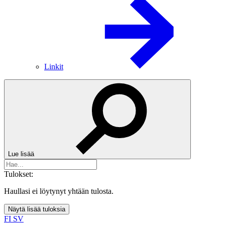
Linkit
Lue lisää
Tulokset:
Haullasi ei löytynyt yhtään tulosta.
Näytä lisää tuloksia
FI
SV