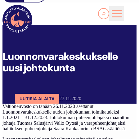
Lue lisää
L
UONNONVARAKESKUKSELLE UUSI JOHTOKUNTA
SAKL
ARTIKKELIT
AJANKOHTAISTA
Luonnonvarakeskukselle
uusi johtokunta
UUTISIA ALALTA
27.11.2020
Valtioneuvosto on tänään 26.11.2020 asettanut
Luonnonvarakeskukselle uuden johtokunnan toimikaudeksi
1.1.2021 – 31.12.2023. Johtokunnan puheenjohtajaksi määrättiin
johtaja Tuomas Salusjärvi Valio Oy:stä ja varapuheenjohtajaksi
hallituksen puheenjohtaja Saara Kankaanrinta BSAG-säätiöstä.