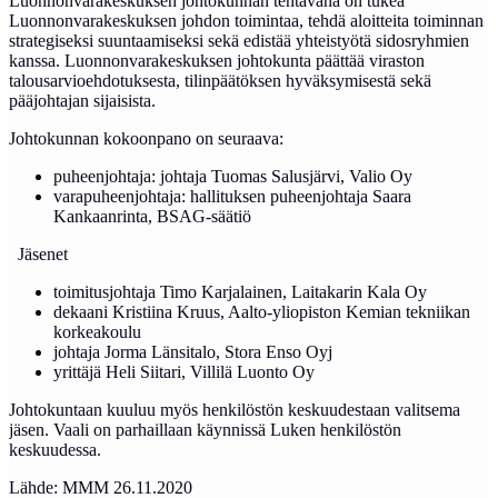
Luonnonvarakeskuksen johtokunnan tehtävänä on tukea
Luonnonvarakeskuksen johdon toimintaa, tehdä aloitteita toiminnan
strategiseksi suuntaamiseksi sekä edistää yhteistyötä sidosryhmien
kanssa. Luonnonvarakeskuksen johtokunta päättää viraston
talousarvioehdotuksesta, tilinpäätöksen hyväksymisestä sekä
pääjohtajan sijaisista.
Johtokunnan kokoonpano on seuraava:
puheenjohtaja: johtaja Tuomas Salusjärvi, Valio Oy
varapuheenjohtaja: hallituksen puheenjohtaja Saara
Kankaanrinta, BSAG-säätiö
Jäsenet
toimitusjohtaja Timo Karjalainen, Laitakarin Kala Oy
dekaani Kristiina Kruus, Aalto-yliopiston Kemian tekniikan
korkeakoulu
johtaja Jorma Länsitalo, Stora Enso Oyj
yrittäjä Heli Siitari, Villilä Luonto Oy
Johtokuntaan kuuluu myös henkilöstön keskuudestaan valitsema
jäsen. Vaali on parhaillaan käynnissä Luken henkilöstön
keskuudessa.
Lähde: MMM 26.11.2020