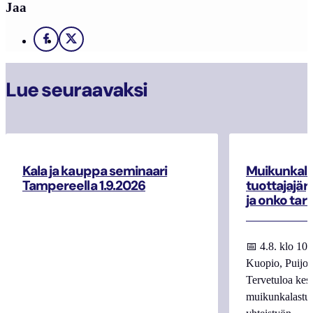
Jaa
Facebook
X
Lue seuraavaksi
Kala ja kauppa seminaari
Muikunkala
Tampereella 1.9.2026
tuottajajär
ja onko tar
📅 4.8. klo 10
Kuopio, Puijo
Tervetuloa kes
muikunkalastuk