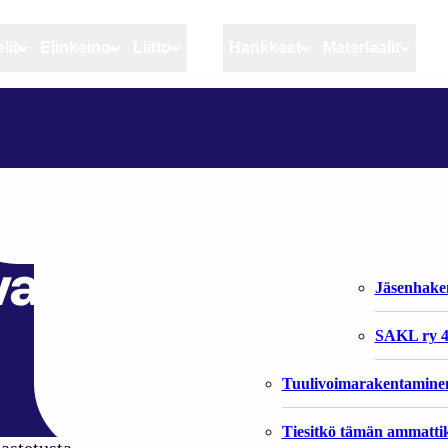
lit
Elinkeino
Liitto
MSC
Hankkeet
Materiaalit
Artikkelit
Elinkeino
Liitto
KOTIMAISTA KALAA ON YRITETTY JALOSTAA MONEKSI VAIHTELEVALLA MENESTYKSELLÄ
Ajankohtaista
Kiintiöseuranta
Organisaat
Blogit
Rannikko ja sisävesikal
Liiton vast
n yritetty jalostaa
Heikin horisontista
Elinkeinokalatalouden t
Jäsenjärje
valla menestyksell
Kalat ja kalatalous
Jäsenhak
Vahinkoeläimet
SAKL ry 4
Tuulivoimarakentamine
Tiesitkö tämän ammattik
stetusta silakasta, sillä silakkaa syödään alle 400 g