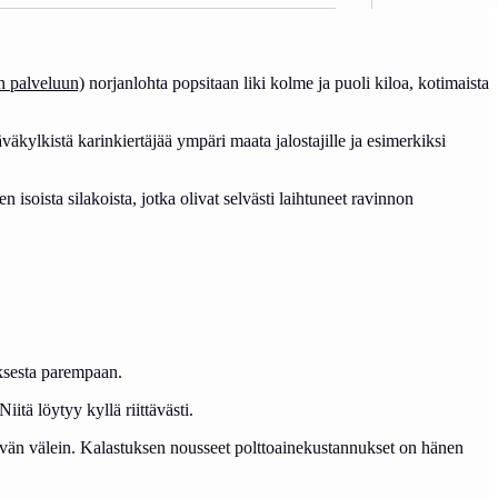
en palveluun)
norjanlohta popsitaan liki kolme ja puoli kiloa, kotimaista
kylkistä karinkiertäjää ympäri maata jalostajille ja esimerkiksi
n isoista silakoista, jotka olivat selvästi laihtuneet ravinnon
sesta parempaan.
itä löytyy kyllä riittävästi.
ivän välein. Kalastuksen nousseet polttoainekustannukset on hänen