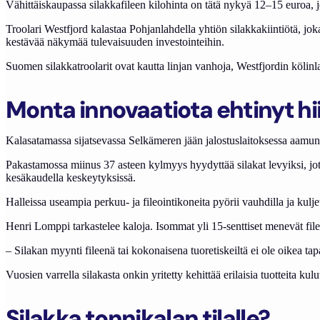
Vähittäiskaupassa silakkafileen kilohinta on tätä nykyä 12–15 euroa,
Troolari Westfjord kalastaa Pohjanlahdella yhtiön silakkakiintiötä, jo
kestävää näkymää tulevaisuuden investointeihin.
Suomen silakkatroolarit ovat kautta linjan vanhoja, Westfjordin kölinla
Monta innovaatiota ehtinyt hi
Kalasatamassa sijatsevassa Selkämeren jään jalostuslaitoksessa aamun s
Pakastamossa miinus 37 asteen kylmyys hyydyttää silakat levyiksi, jotka 
kesäkaudella keskeytyksissä.
Halleissa useampia perkuu- ja fileointikoneita pyörii vauhdilla ja kuljet
Henri Lomppi tarkastelee kaloja. Isommat yli 15-senttiset menevät file
– Silakan myynti fileenä tai kokonaisena tuoretiskeiltä ei ole oikea tapa
Vuosien varrella silakasta onkin yritetty kehittää erilaisia tuotteita ku
Silakka tonnikalan tilalle?