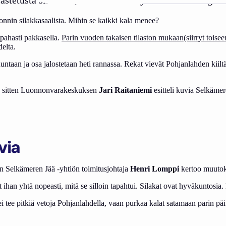
nnin silakkasaalista. Mihin se kaikki kala menee?
 pahasti pakkasella.
Parin vuoden takaisen tilaston mukaan(siirryt toise
elta.
n ja osa jalostetaan heti rannassa. Rekat vievät Pohjanlahden kiiltävä
tta sitten Luonnonvarakeskuksen
Jari Raitaniemi
esitteli kuvia Selkämere
via
an Selkämeren Jää -yhtiön toimitusjohtaja
Henri Lomppi
kertoo muutok
an yhtä nopeasti, mitä se silloin tapahtui. Silakat ovat hyväkuntosia. Ni
 tee pitkiä vetoja Pohjanlahdella, vaan purkaa kalat satamaan parin pä