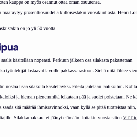
 joten kauppa on myös osannut ottaa oman osuutensa.
ka määräytyy prosenttiosuudella kulloisestakin vuosikiintiöstä. Henri L
skustakin on jo yli 50 vuotta.
ipua
aalis käsitellään nopeasti. Perkuun jälkeen osa silakasta pakastetaan.
työntekijät lastaavat lavoille pakkasvarastoon. Sieltä niitä lähtee vienti
in nostaa lisää silakoita käsiteltävksi. Fileitä jäitetään laatikoihin. Ko
kaloiksi ja hieman pienemmiltä leikataan pää ja suolet poistetaan. Ne kä
 saada sitä määrää ihmisravinnoksi, vaan kyllä se pitää tuotteistaa niin, 
luttajille. Silakkamakkara ei jäänyt elämään. Joitakin vuosia sitten
VTT toi