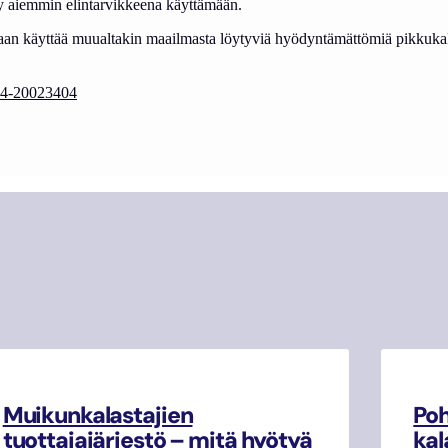
tty aiemmin elintarvikkeena käyttämään.
daan käyttää muualtakin maailmasta löytyviä hyödyntämättömiä pikkuka
a/74-20023404
Muikunkalastajien
Poh
tuottajajärjestö – mitä hyötyä
kal