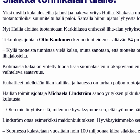
Yksi uusilla kalajalosteilla jalansijaa hakeva yritys Hailia. Silakasta
tuotantotiloiksi suunniteltu halli paloi. Samalla hiipui ajatus lyhyestä l
Nyt Hailia aloittaa tuotantoaan Karkkilassa entisessä liha-alan yritykse
Teknologiajohtaja
Otto Kaukonen
kertoo tuotteiden sisältävän 84 pro
– Kyllä tuotteista tunnistaa vielä kalan, mutta sanotaan, että tuotteit
lihajalosteita.
Kotimaista kalaa on yritetty tuoda lisää suomalaisten ruokapöytään enn
vaihteleva saatavuus.
Kuhafileet mielletään liian kalliiksi ja hauessa on turhan paljon ruoto
Hailian toimitusjohtaja
Michaela Lindström
sanoo yrityksen pikkukal
kulutusta.
– Olen miettinyt itse sitä, miten me hyväksymme sen, että syömme näi
Lindström ottaa esimerkiksi maidonkulutuksen. Hyväksyisimmekö sen, et
– Suomessa kalastetaan vuosittain noin 100 miljoonaa kiloa silakkaa e