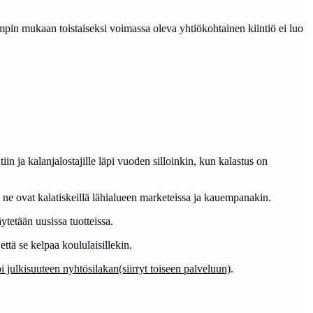
ompin mukaan toistaiseksi voimassa oleva yhtiökohtainen kiintiö ei luo
in ja kalanjalostajille läpi vuoden silloinkin, kun kalastus on
hta ne ovat kalatiskeillä lähialueen marketeissa ja kauempanakin.
ytetään uusissa tuotteissa.
että se kelpaa koululaisillekin.
 julkisuuteen nyhtösilakan(siirryt toiseen palveluun)
.