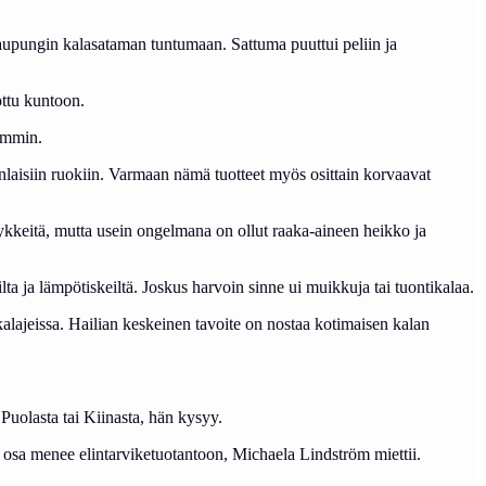
enkaupungin kalasataman tuntumaan. Sattuma puuttui peliin ja
ottu kuntoon.
kemmin.
nenlaisiin ruokiin. Varmaan nämä tuotteet myös osittain korvaavat
lykkeitä, mutta usein ongelmana on ollut raaka-aineen heikko ja
lta ja lämpötiskeiltä. Joskus harvoin sinne ui muikkuja tai tuontikalaa.
alajeissa. Hailian keskeinen tavoite on nostaa kotimaisen kalan
Puolasta tai Kiinasta, hän kysyy.
i osa menee elintarviketuotantoon, Michaela Lindström miettii.