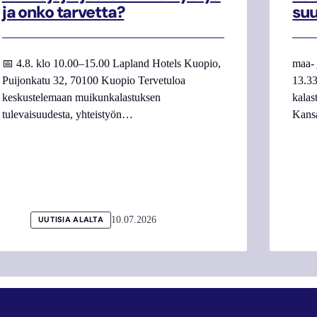
ja onko tarvetta?
su
📅 4.8. klo 10.00–15.00 Lapland Hotels Kuopio,
maa- 
Puijonkatu 32, 70100 Kuopio Tervetuloa
13.33
keskustelemaan muikunkalastuksen
kalas
tulevaisuudesta, yhteistyön…
Kans
10.07.2026
UUTISIA ALALTA