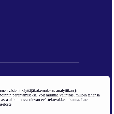
den edistäminen).
e evästeitä käyttäjäkokemuksen, analytiikan ja
oinnin parantamiseksi. Voit muuttaa valintaasi milloin tahansa
assa alakulmassa olevan evästekuvakkeen kautta. Lue
riseloste
.