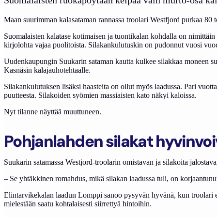
Maan suurimman kalasataman rannassa troolari Westfjord purkaa 80 to
Suomalaisten kalatase kotimaisen ja tuontikalan kohdalla on nimittäin
kirjolohta vajaa puolitoista. Silakankulutuskin on pudonnut vuosi vuod
Uudenkaupungin Suukarin sataman kautta kulkee silakkaa moneen suuntaa
Kasnäsin kalajauhotehtaalle.
Silakankulutuksen lisäksi haasteita on ollut myös laadussa. Pari vuo
puutteesta. Silakoiden syömien massiaisten kato näkyi kaloissa.
Nyt tilanne näyttää muuttuneen.
Pohjanlahden silakat hyvinvoi
Suukarin satamassa Westjord-troolarin omistavan ja silakoita jalostav
– Se yhtäkkinen romahdus, mikä silakan laadussa tuli, on korjaantunut ih
Elintarvikekalan laadun Lomppi sanoo pysyvän hyvänä, kun troolari ei
mielestään saatu kohtalaisesti siirrettyä hintoihin.