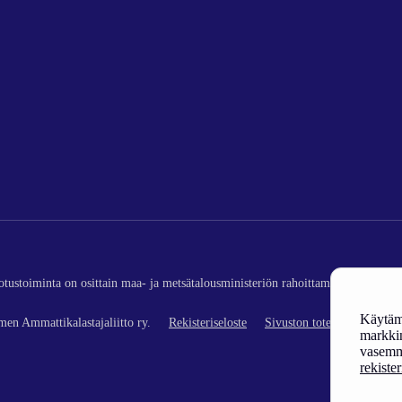
edotustoiminta on osittain maa- ja metsätalousministeriön rahoittamaa (kalatalou
Käytämm
en Ammattikalastajaliitto ry.
Rekisteriseloste
Sivuston toteutus
markkin
vasemm
rekiste