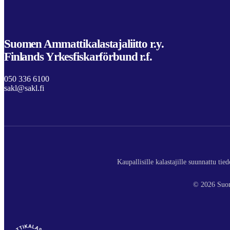
Suomen Ammattikalastajaliitto r.y.
Finlands Yrkesfiskarförbund r.f.
050 336 6100
sakl@sakl.fi
Kaupallisille kalastajille suunnattu ti
© 2026 Suom