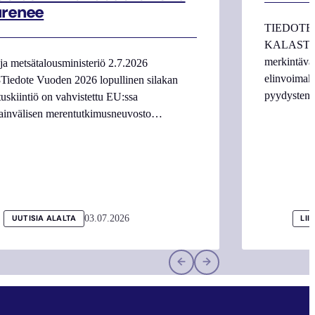
urenee
TIEDOTE
KALASTAJI
merkintäva
ja metsätalousministeriö 2.7.2026
elinvoimake
Tiedote Vuoden 2026 lopullinen silakan
pyydysten m
tuskiintiö on vahvistettu EU:ssa
ainvälisen merentutkimusneuvosto…
03.07.2026
UUTISIA ALALTA
LII