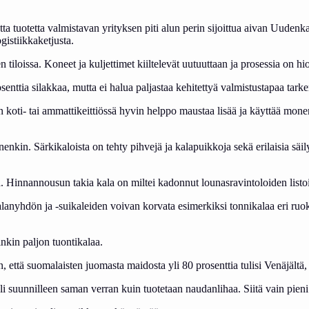
 uutta tuotetta valmistavan yrityksen piti alun perin sijoittua aivan Uud
ogistiikkaketjusta.
n tiloissa. Koneet ja kuljettimet kiiltelevät uutuuttaan ja prosessia on hi
senttia silakkaa, mutta ei halua paljastaa kehitettyä valmistustapaa tar
a on koti- tai ammattikeittiössä hyvin helppo maustaa lisää ja käyttää mo
enkin. Särkikaloista on tehty pihvejä ja kalapuikkoja sekä erilaisia säi
ja. Hinnannousun takia kala on miltei kadonnut lounasravintoloiden listoi
anyhdön ja -suikaleiden voivan korvata esimerkiksi tonnikalaa eri ruok
nkin paljon tuontikalaa.
tä suomalaisten juomasta maidosta yli 80 prosenttia tulisi Venäjältä, 
li suunnilleen saman verran kuin tuotetaan naudanlihaa. Siitä vain pien