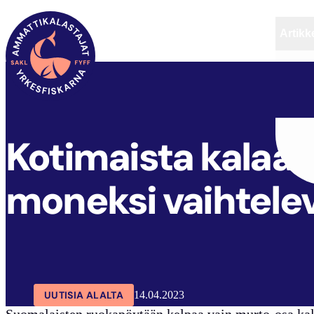
Artikke
SAKL
ARTIKKELIT
AJANKOHTAISTA
Kotimaista kalaa o
moneksi vaihtele
UUTISIA ALALTA
14.04.2023
Suomalaisten ruokapöytään kelpaa vain murto-osa kala