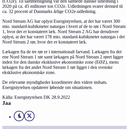
(CO2e). Til sammenligning var den samlede danske udledning i
2020 på ca. 45 millioner ton CO2e. Udledningen svarer dermed til
ca. 32 procent af Danmarks årlige CO2e-udledning.
Nord Stream AG har oplyst Energistyrelsen, at der har været 300
mio. standard-kubikmeter naturgas i hvert af de to rør i Nord Stream
1, hvor der er konstateret læk. Nord Stream 2 AG har derudover
oplyst, at der har været 178 mio. standard-kubikmeter naturgas i det
Nord Stream 2 rør, hvor der er konstateret læk.
Lækagen fra de tre rør er i internationalt farvand. Lækagen fra det
ene Nord Stream 1 rør samt lækagen på Nord Stream 2 røret ligger
inden for den danske eksklusive økonomiske zone (EØZ), mens
lækagen fra det andet Nord Stream 1 rør ligger i den svenske
eksklusive økonomiske zone.
De relevante myndigheder koordinerer den videre indsats.
Energistyrelsen opdaterer løbende om situationen.
Källa: Energistyrelsen DK 28.9.2022
Jaa
Facebook
X