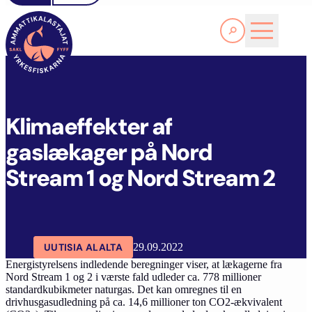
Lue lisää
K
LIMAEFFEKTER AF GASLÆKAGER PÅ NORD STREAM 1 OG NORD STREAM 2
SAKL
ARTIKKELIT
AJANKOHTAISTA
Klimaeffekter af
gaslækager på Nord
Stream 1 og Nord Stream 2
UUTISIA ALALTA
29.09.2022
Energistyrelsens indledende beregninger viser, at lækagerne fra
Nord Stream 1 og 2 i værste fald udleder ca. 778 millioner
standardkubikmeter naturgas. Det kan omregnes til en
drivhusgasudledning på ca. 14,6 millioner ton CO2-ækvivalent