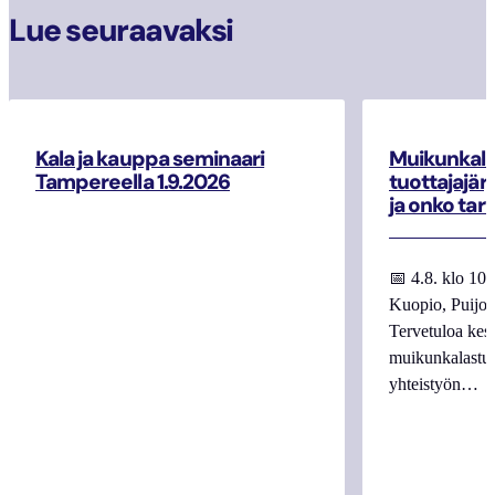
Lue seuraavaksi
Kala ja kauppa seminaari
Muikunkala
Tampereella 1.9.2026
tuottajajär
ja onko tar
📅 4.8. klo 10
Kuopio, Puijo
Tervetuloa kes
muikunkalastuk
yhteistyön…