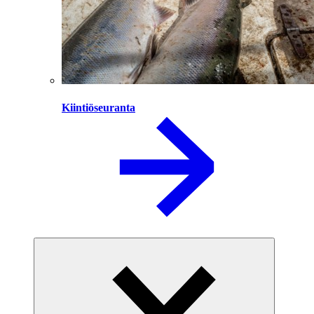
Kiintiöseuranta