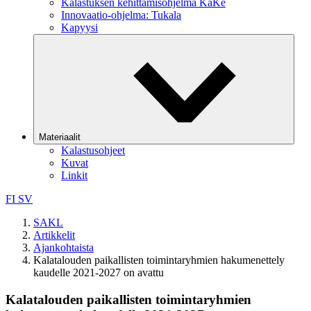
Kalastuksen kehittämisohjelma KaKe
Innovaatio-ohjelma: Tukala
Kapyysi
Materiaalit
Kalastusohjeet
Kuvat
Linkit
FI
SV
SAKL
Artikkelit
Ajankohtaista
Kalatalouden paikallisten toimintaryhmien hakumenettely
kaudelle 2021-2027 on avattu
Kalatalouden paikallisten toimintaryhmien