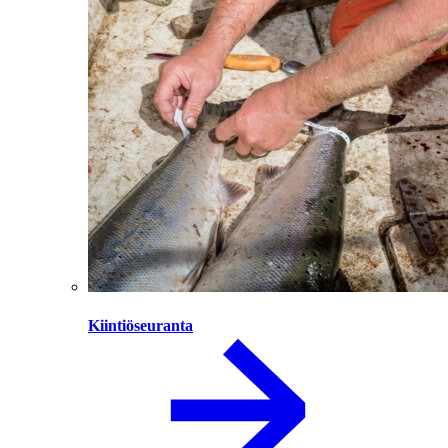
Kiintiöseuranta