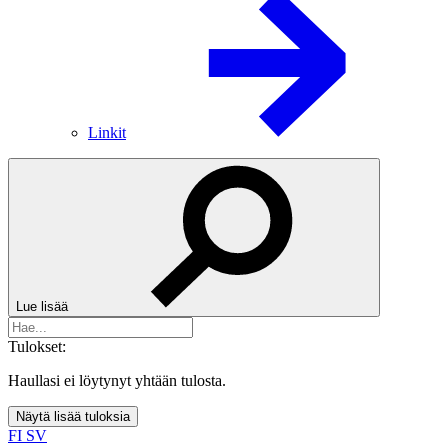
Linkit
Lue lisää
Tulokset:
Haullasi ei löytynyt yhtään tulosta.
Näytä lisää tuloksia
FI
SV