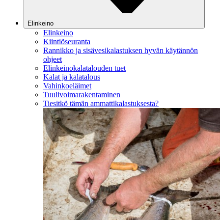
Elinkeino
Elinkeino
Kiintiöseuranta
Rannikko ja sisävesikalastuksen hyvän käytännön
ohjeet
Elinkeinokalatalouden tuet
Kalat ja kalatalous
Vahinkoeläimet
Tuulivoimarakentaminen
Tiesitkö tämän ammattikalastuksesta?