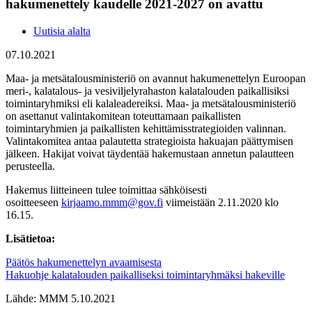
hakumenettely kaudelle 2021-2027 on avattu
Uutisia alalta
07.10.2021
Maa- ja metsätalousministeriö on avannut hakumenettelyn Euroopan
meri-, kalatalous- ja vesiviljelyrahaston kalatalouden paikallisiksi
toimintaryhmiksi eli kalaleadereiksi. Maa- ja metsätalousministeriö
on asettanut valintakomitean toteuttamaan paikallisten
toimintaryhmien ja paikallisten kehittämisstrategioiden valinnan.
Valintakomitea antaa palautetta strategioista hakuajan päättymisen
jälkeen. Hakijat voivat täydentää hakemustaan annetun palautteen
perusteella.
Hakemus liitteineen tulee toimittaa sähköisesti
osoitteeseen
kirjaamo.mmm@gov.fi
viimeistään 2.11.2020 klo
16.15.
Lisätietoa:
Päätös hakumenettelyn avaamisesta
Hakuohje kalatalouden paikalliseksi toimintaryhmäksi hakeville
Lähde: MMM 5.10.2021