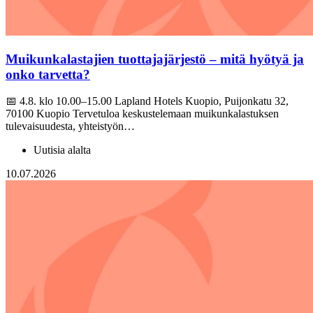
Muikunkalastajien tuottajajärjestö – mitä hyötyä ja
onko tarvetta?
📅 4.8. klo 10.00–15.00 Lapland Hotels Kuopio, Puijonkatu 32,
70100 Kuopio Tervetuloa keskustelemaan muikunkalastuksen
tulevaisuudesta, yhteistyön…
Uutisia alalta
10.07.2026