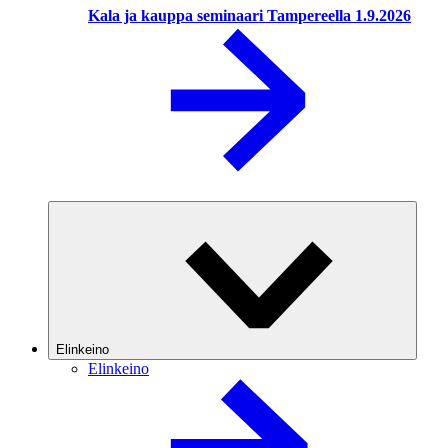
Kala ja kauppa seminaari Tampereella 1.9.2026
Elinkeino
Elinkeino