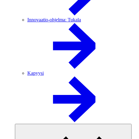
Innovaatio-ohjelma: Tukala
Kapyysi