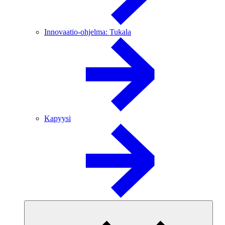
Innovaatio-ohjelma: Tukala
Kapyysi