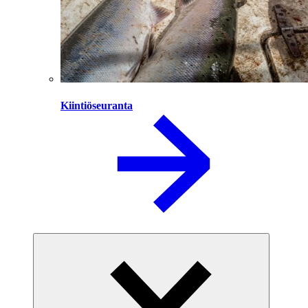
Kiintiöseuranta