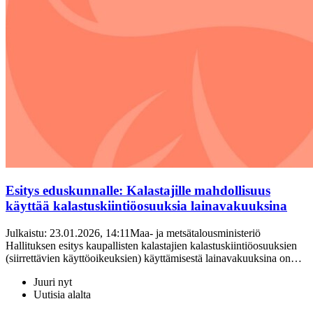
Esitys eduskunnalle: Kalastajille mahdollisuus
käyttää kalastuskiintiöosuuksia lainavakuuksina
Julkaistu: 23.01.2026, 14:11Maa- ja metsätalousministeriö
Hallituksen esitys kaupallisten kalastajien kalastuskiintiöosuuksien
(siirrettävien käyttöoikeuksien) käyttämisestä lainavakuuksina on…
Juuri nyt
Uutisia alalta