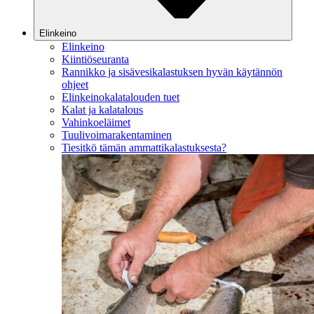
Elinkeino
Elinkeino
Kiintiöseuranta
Rannikko ja sisävesikalastuksen hyvän käytännön
ohjeet
Elinkeinokalatalouden tuet
Kalat ja kalatalous
Vahinkoeläimet
Tuulivoimarakentaminen
Tiesitkö tämän ammattikalastuksesta?