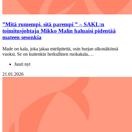
”Mitä rumempi, sitä parempi ” – SAKL:n
toimitusjohtaja Mikko Malin haluaisi pidentää
mateen sesonkia
Made on kala, joka jakaa mielipiteitä, osin hurjan ulkonäkönsä
vuoksi. Se on kuitenkin herkullinen ruokakala,…
Juuri nyt
21.01.2026