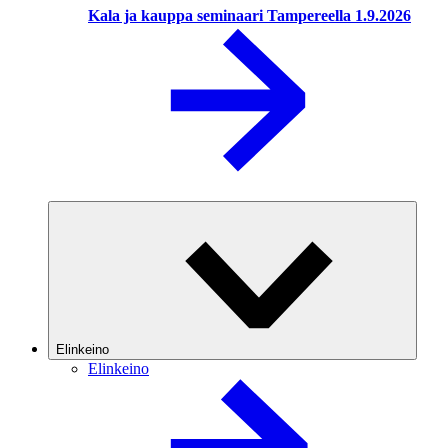
Kala ja kauppa seminaari Tampereella 1.9.2026
Elinkeino
Elinkeino