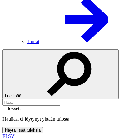
Linkit
Lue lisää
Tulokset:
Haullasi ei löytynyt yhtään tulosta.
Näytä lisää tuloksia
FI
SV