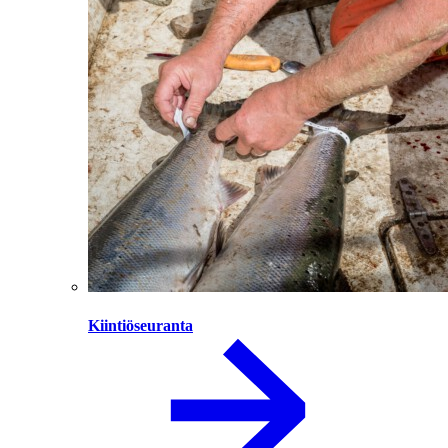
Kiintiöseuranta