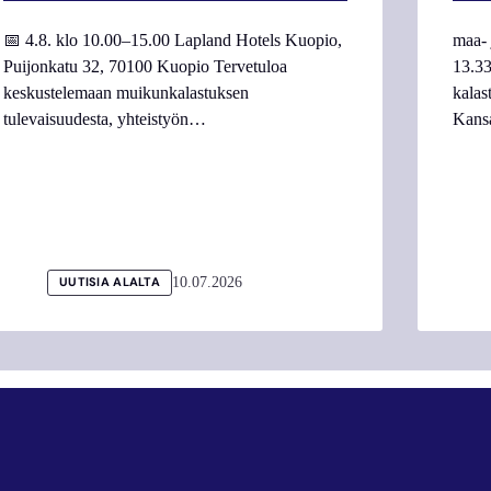
📅 4.8. klo 10.00–15.00 Lapland Hotels Kuopio,
maa- 
Puijonkatu 32, 70100 Kuopio Tervetuloa
13.33
keskustelemaan muikunkalastuksen
kalas
tulevaisuudesta, yhteistyön…
Kans
10.07.2026
UUTISIA ALALTA