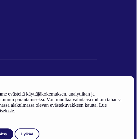
den edistäminen).
e evästeitä käyttäjäkokemuksen, analytiikan ja
oinnin parantamiseksi. Voit muuttaa valintaasi milloin tahansa
assa alakulmassa olevan evästekuvakkeen kautta. Lue
riseloste
.
äksy
Hylkää