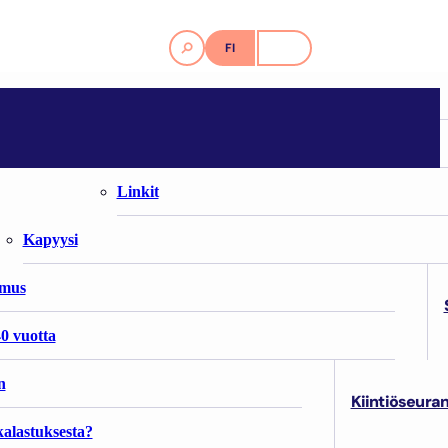
FI
SV
Lue lisää
Hankkeet
Kalastusohjeet
io
Kalastuksen kehittämisohjelma KaKe
Kuvat
astuksen hyvän käytännön ohjeet
uullisen toiminnan periaatteet
Innovaatio-ohjelma: Tukala
Linkit
Kala ja kauppa seminaari
uet
stöt
Kapyysi
emus
0 vuotta
n
 on vaan
perinne, minkä monet uskovat pian kuolevan
.
Kiintiöseura
alastuksesta?
i/