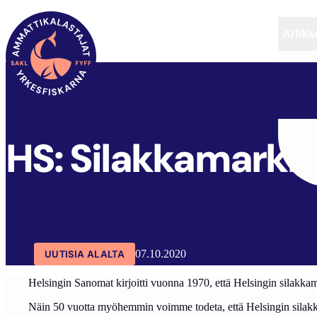
Artikke
SAKL
ARTIKKELIT
AJANKOHTAISTA
HS: Silakkamarkk
UUTISIA ALALTA
07.10.2020
Helsingin Sanomat kirjoitti vuonna 1970, että Helsingin silakkam
Näin 50 vuotta myöhemmin voimme todeta, että Helsingin silakk