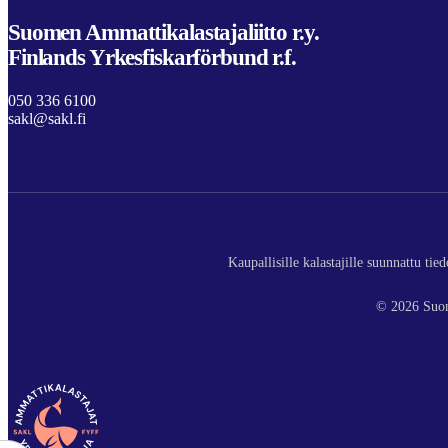
Suomen Ammattikalastajaliitto r.y.
Finlands Yrkesfiskarförbund r.f.
050 336 6100
sakl@sakl.fi
Kaupallisille kalastajille suunnattu ti
© 2026 Suom