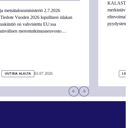
KALASTAJI
merkintäva
ja metsätalousministeriö 2.7.2026
elinvoimake
Tiedote Vuoden 2026 lopullinen silakan
pyydysten m
tuskiintiö on vahvistettu EU:ssa
ainvälisen merentutkimusneuvosto…
03.07.2026
UUTISIA ALALTA
LII