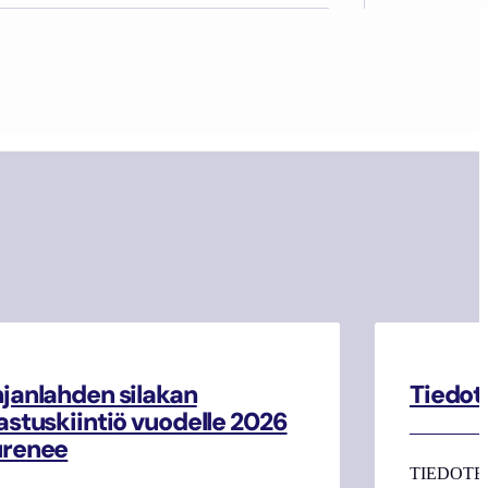
janlahden silakan
Tiedot
astuskiintiö vuodelle 2026
urenee
TIEDOTE