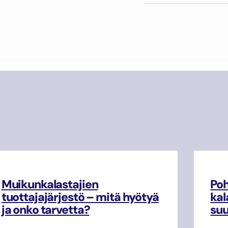
Muikunkalastajien
Poh
tuottajajärjestö – mitä hyötyä
kal
ja onko tarvetta?
su