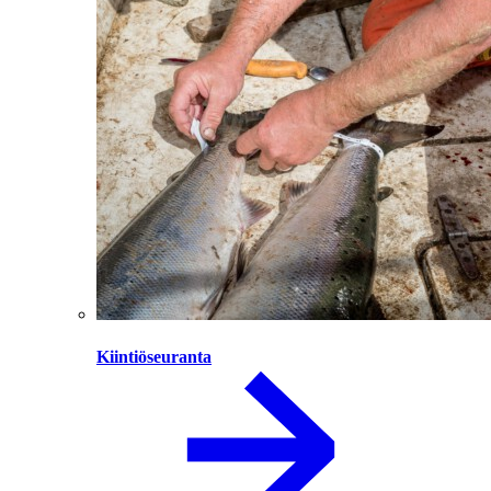
Kiintiöseuranta