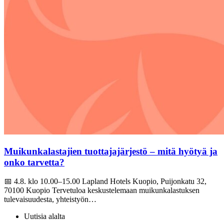
Muikunkalastajien tuottajajärjestö – mitä hyötyä ja
onko tarvetta?
📅 4.8. klo 10.00–15.00 Lapland Hotels Kuopio, Puijonkatu 32,
70100 Kuopio Tervetuloa keskustelemaan muikunkalastuksen
tulevaisuudesta, yhteistyön…
Uutisia alalta