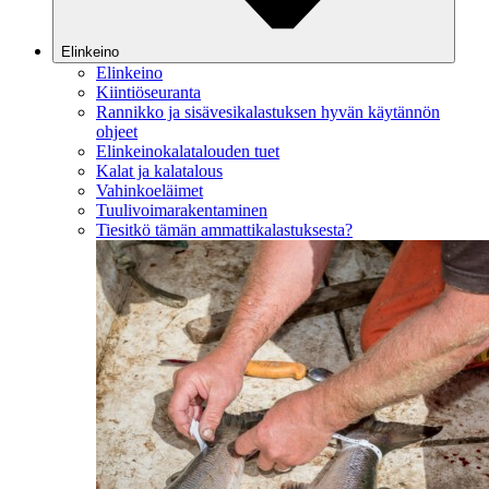
Elinkeino
Elinkeino
Kiintiöseuranta
Rannikko ja sisävesikalastuksen hyvän käytännön
ohjeet
Elinkeinokalatalouden tuet
Kalat ja kalatalous
Vahinkoeläimet
Tuulivoimarakentaminen
Tiesitkö tämän ammattikalastuksesta?