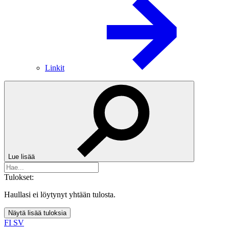
Linkit
Lue lisää
Tulokset:
Haullasi ei löytynyt yhtään tulosta.
Näytä lisää tuloksia
FI
SV