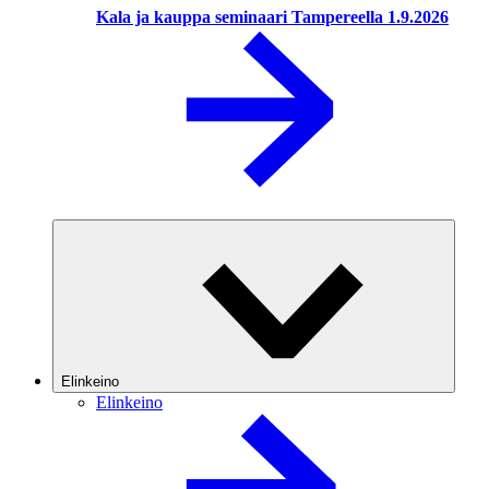
Kala ja kauppa seminaari Tampereella 1.9.2026
Elinkeino
Elinkeino