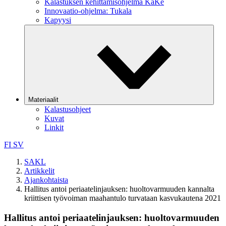
Kalastuksen kehittämisohjelma KaKe
Innovaatio-ohjelma: Tukala
Kapyysi
Materiaalit
Kalastusohjeet
Kuvat
Linkit
FI
SV
SAKL
Artikkelit
Ajankohtaista
Hallitus antoi periaatelinjauksen: huoltovarmuuden kannalta
kriittisen työvoiman maahantulo turvataan kasvukautena 2021
Hallitus antoi periaatelinjauksen: huoltovarmuuden