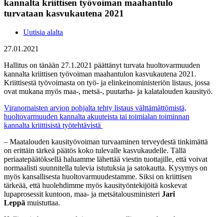
kannalta kriittisen työvoiman maahantulo
turvataan kasvukautena 2021
Uutisia alalta
27.01.2021
Hallitus on tänään 27.1.2021 päättänyt turvata huoltovarmuuden
kannalta kriittisen työvoiman maahantulon kasvukautena 2021.
Kriittisestä työvoimasta on työ- ja elinkeinoministeriön listaus, jossa
ovat mukana myös maa-, metsä-, puutarha- ja kalatalouden kausityö.
Viranomaisten arvion pohjalta tehty listaus välttämättömistä,
huoltovarmuuden kannalta akuuteista tai toimialan toiminnan
kannalta kriittisistä työtehtävistä
– Maatalouden kausityövoiman turvaaminen terveydestä tinkimättä
on erittäin tärkeä päätös koko tulevalle kasvukaudelle. Tällä
periaatepäätöksellä haluamme lähettää viestin tuottajille, että voivat
normaalisti suunnitella tulevia istutuksia ja satokautta. Kysymys on
myös kansallisesta huoltovarmuudestamme. Siksi on kriittisen
tärkeää, että huolehdimme myös kausityöntekijöitä koskevat
lupaprosessit kuntoon, maa- ja metsätalousministeri
Jari
Leppä
muistuttaa.