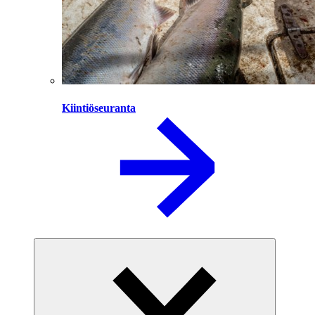
Kiintiöseuranta