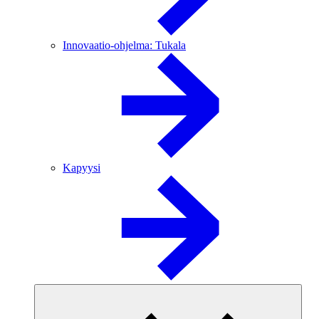
Innovaatio-ohjelma: Tukala
Kapyysi