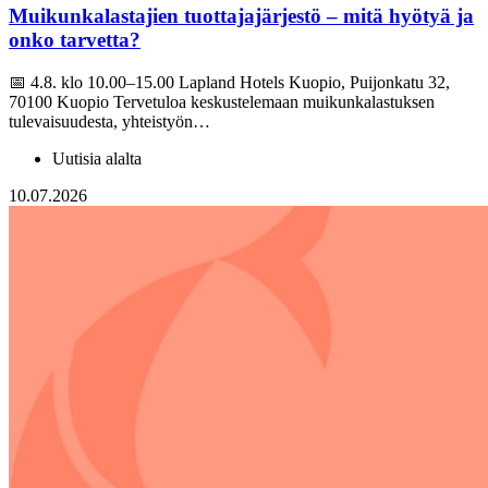
Muikunkalastajien tuottajajärjestö – mitä hyötyä ja
onko tarvetta?
📅 4.8. klo 10.00–15.00 Lapland Hotels Kuopio, Puijonkatu 32,
70100 Kuopio Tervetuloa keskustelemaan muikunkalastuksen
tulevaisuudesta, yhteistyön…
Uutisia alalta
10.07.2026