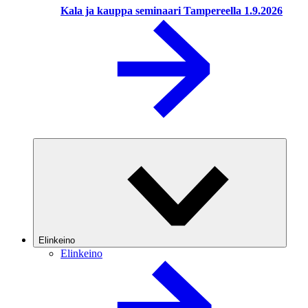
Kala ja kauppa seminaari Tampereella 1.9.2026
Elinkeino
Elinkeino