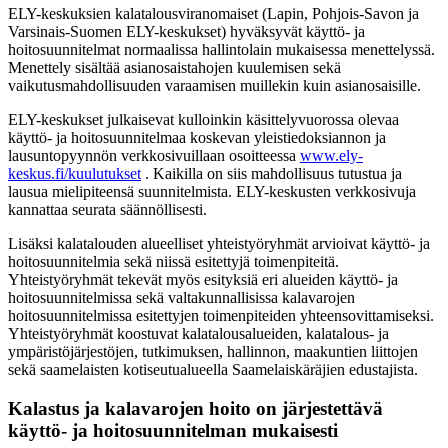
ELY-keskuksien kalatalousviranomaiset (Lapin, Pohjois-Savon ja
Varsinais-Suomen ELY-keskukset) hyväksyvät käyttö- ja
hoitosuunnitelmat normaalissa hallintolain mukaisessa menettelyssä.
Menettely sisältää asianosaistahojen kuulemisen sekä
vaikutusmahdollisuuden varaamisen muillekin kuin asianosaisille.
ELY-keskukset julkaisevat kulloinkin käsittelyvuorossa olevaa
käyttö- ja hoitosuunnitelmaa koskevan yleistiedoksiannon ja
lausuntopyynnön verkkosivuillaan osoitteessa
www.ely-
keskus.fi/kuulutukset
. Kaikilla on siis mahdollisuus tutustua ja
lausua mielipiteensä suunnitelmista. ELY-keskusten verkkosivuja
kannattaa seurata säännöllisesti.
Lisäksi kalatalouden alueelliset yhteistyöryhmät arvioivat käyttö- ja
hoitosuunnitelmia sekä niissä esitettyjä toimenpiteitä.
Yhteistyöryhmät tekevät myös esityksiä eri alueiden käyttö- ja
hoitosuunnitelmissa sekä valtakunnallisissa kalavarojen
hoitosuunnitelmissa esitettyjen toimenpiteiden yhteensovittamiseksi.
Yhteistyöryhmät koostuvat kalatalousalueiden, kalatalous- ja
ympäristöjärjestöjen, tutkimuksen, hallinnon, maakuntien liittojen
sekä saamelaisten kotiseutualueella Saamelaiskäräjien edustajista.
Kalastus ja kalavarojen hoito on järjestettävä
käyttö- ja hoitosuunnitelman mukaisesti