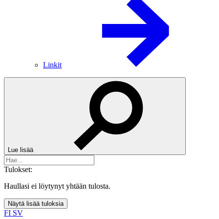
Linkit
Lue lisää
Tulokset:
Haullasi ei löytynyt yhtään tulosta.
Näytä lisää tuloksia
FI
SV