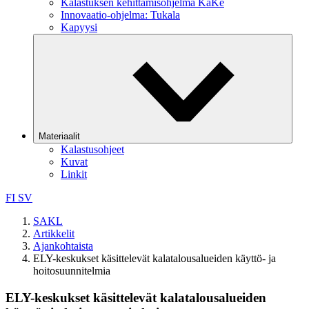
Kalastuksen kehittämisohjelma KaKe
Innovaatio-ohjelma: Tukala
Kapyysi
Materiaalit
Kalastusohjeet
Kuvat
Linkit
FI
SV
SAKL
Artikkelit
Ajankohtaista
ELY-keskukset käsittelevät kalatalousalueiden käyttö- ja
hoitosuunnitelmia
ELY-keskukset käsittelevät kalatalousalueiden