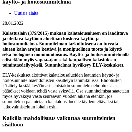
käyttö- ja hoitosuunnitelmia
Uutisia alalta
28.01.2022
Kalastuslain (379/2015) mukaan kalatalousalueen on laadittava
ja otettava käyttöön aluettaan koskeva käyttö- ja
hoitosuunnitelma. Suunnitelman tarkoituksena on turvata
alueen kalavarojen kestävä ja monipuolinen tuotto ja käyttö
sekä biologinen monimuotoisuus. Käyttö- ja hoitosuunnitelmalla
edistetään myös vapaa-ajan sekä kaupallisen kalastuksen
toimintaedellytyksiä. Suunnitelmat hyväksyy ELY-keskukset.
ELY-keskukset aloittivat kalatalousalueiden laatimien käyttö- ja
hoitosuunnitelmaehdotusten käsittelyn tammikuussa. Ehdotusten
käsittely kestää kesään asti. Joistakin suunnitelmaehdotuksista
päätökset voidaan tehdä vasta syksyllä. Osa suunnitelmista saatetaan
myös hyväksyä vasta seuraavan vuoden aikana etenkin, jos
suunnitelma palautetaan kalatalousalueelle täydennettäväksi tai
jatkovalmisteluun joltain osin.
Kaikilla mahdollisuus vaikuttaa suunnitelmien
sisältöön