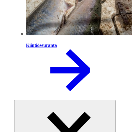
Kiintiöseuranta