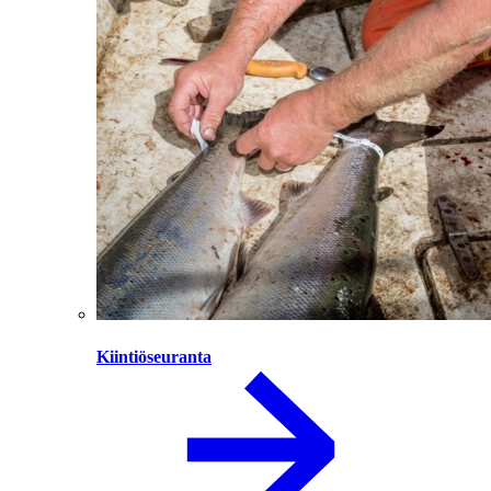
Kiintiöseuranta