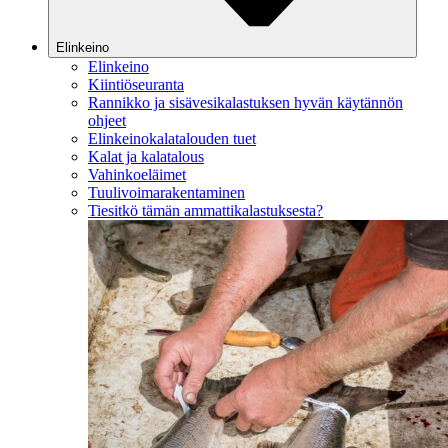
Elinkeino
Elinkeino
Kiintiöseuranta
Rannikko ja sisävesikalastuksen hyvän käytännön
ohjeet
Elinkeinokalatalouden tuet
Kalat ja kalatalous
Vahinkoeläimet
Tuulivoimarakentaminen
Tiesitkö tämän ammattikalastuksesta?