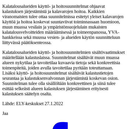
Kalatalousalueiden käyttö- ja hoitosuunnitelmat ohjaavat
kalastuksen järjestämistä ja kalavarojen hoitoa. Kaikkien
viranomaisten tulee ottaa suunnitelmissa esitetyt yleiset kalavarojen
käyttöä ja hoitoa koskevat suuntaviivat toiminnassaan huomioon,
muun muassa vesilain ja ympäristönsuojelulain mukaisten
kalatalousvelvoitteiden määräämisessä ja toimeenpanossa, YVA-
hankkeissa sekä muussa vesien- ja alueiden käytön suunnitteluun
liittyvässä päätöksenteossa.
Kalatalousalueiden käyttö- ja hoitosuunnitelmien sisältövaatimukset
määritellään kalastuslaissa. Suunnitelmat sisältävät muun muassa
alueen nykytilaa ja tavoitetilaa kuvaavia tietoja sekä konkreettisia
toimenpiteitä, joiden avulla tavoitetilaa pyritään toteuttamaan.
Lisäksi käyttö- ja hoitosuunnitelmat sisältävät kalastustietojen
seurantaa ja kalastuksenvalvonnan järjestämistä koskevan osion.
Suunnitelman tulee olla sisällöltään konkreettinen ja siinä tulee
esittää selkeästi alueen kalastuksen järjestäminen erityisesti
kalastuksen säätelyn osalta.
Lähde: ELY-keskukset 27.1.2022
Jaa