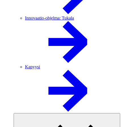
Innovaatio-ohjelma: Tukala
Kapyysi