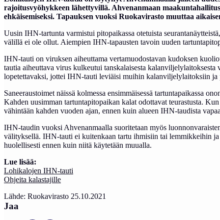
rajoitusvyöhykkeen lähettyvillä. Ahvenanmaan maakuntahallitus o
ehkäisemiseksi. Tapauksen vuoksi Ruokavirasto muuttaa aikais
Uusin IHN-tartunta varmistui pitopaikassa otetuista seurantanäytteistä,
välillä ei ole ollut. Aiempien IHN-tapausten tavoin uuden tartuntapitop
IHN-tauti on viruksen aiheuttama vertamuodostavan kudoksen kuoliot
tautia aiheuttava virus kulkeutui tanskalaisesta kalanviljelylaitokse
lopetettavaksi, jottei IHN-tauti leviäisi muihin kalanviljelylaitoksiin j
Saneeraustoimet näissä kolmessa ensimmäisessä tartuntapaikassa onon sa
Kahden uusimman tartuntapitopaikan kalat odottavat teurastusta. Kun pi
vähintään kahden vuoden ajan, ennen kuin alueen IHN-taudista vapaa a
IHN-taudin vuoksi Ahvenanmaalla suoritetaan myös luonnonvaraisten kal
välityksellä. IHN-tauti ei kuitenkaan tartu ihmisiin tai lemmikkeihin
huolellisesti ennen kuin niitä käytetään muualla.
Lue lisää:
Lohikalojen IHN-tauti
Ohjeita kalastajille
Lähde: Ruokavirasto 25.10.2021
Jaa