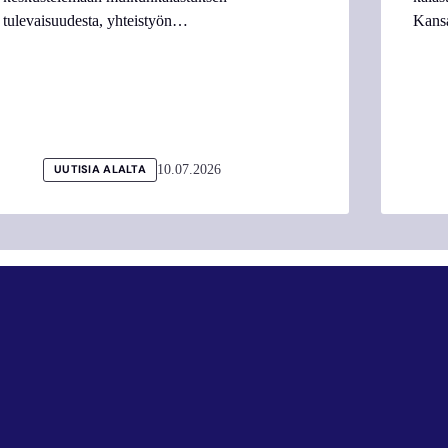
tulevaisuudesta, yhteistyön…
Kans
10.07.2026
UUTISIA ALALTA