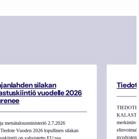
janlahden silakan
Tiedot
astuskiintiö vuodelle 2026
urenee
TIEDOTE
KALASTAJI
merkintäva
ja metsätalousministeriö 2.7.2026
elinvoimake
Tiedote Vuoden 2026 lopullinen silakan
pyydysten m
tuskiintiö on vahvistettu EU:ssa