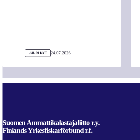
24.07.2026
JUURI NYT
Suomen Ammattikalastajaliitto r.y.
Finlands Yrkesfiskarförbund r.f.