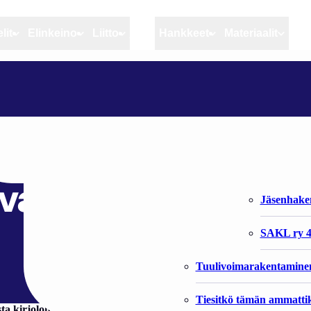
lit
Elinkeino
Liitto
MSC
Hankkeet
Materiaalit
Artikkelit
Elinkeino
Liitto
AHVENANMAALLA LÖYTYI TAAS IHN-TAUTIA UUDESTA KALANKASVATUSLAITOKSESTA
Ajankohtaista
Kiintiöseuranta
Organisaat
Blogit
Rannikko ja sisävesikal
Liiton vast
tyi taas IHN-taut
Heikin horisontista
Elinkeinokalatalouden t
Jäsenjärje
vatuslaitoksesta
Kalat ja kalatalous
Jäsenhak
Vahinkoeläimet
SAKL ry 4
Tuulivoimarakentamine
Tiesitkö tämän ammattik
a kirjolohien kasvatuspaikasta. Kyseessä on viides tartunnan saan