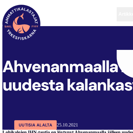
Artikke
SAKL
ARTIKKELIT
AJANKOHTAISTA
Ahvenanmaalla löy
uudesta kalankas
UUTISIA ALALTA
25.10.2021
Lohikalojen IHN-tautia on löytynyt Ahvenanmaalla jälleen uudest