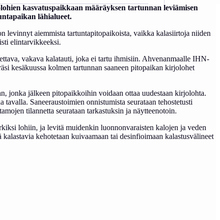
rjolohien kasvatuspaikkaan määräyksen tartunnan leviämisen
ntapaikan lähialueet.
n levinnyt aiemmista tartuntapitopaikoista, vaikka kalasiirtoja niiden
sti elintarvikkeeksi.
stettava, vakava kalatauti, joka ei tartu ihmisiin. Ahvenanmaalle IHN-
äräsi kesäkuussa kolmen tartunnan saaneen pitopaikan kirjolohet
an, jonka jälkeen pitopaikkoihin voidaan ottaa uudestaan kirjolohta.
a tavalla. Saneeraustoimien onnistumista seurataan tehostetusti
ojen tilannetta seurataan tarkastuksin ja näytteenotoin.
kiksi lohiin, ja levitä muidenkin luonnonvaraisten kalojen ja veden
sä kalastavia kehotetaan kuivaamaan tai desinfioimaan kalastusvälineet