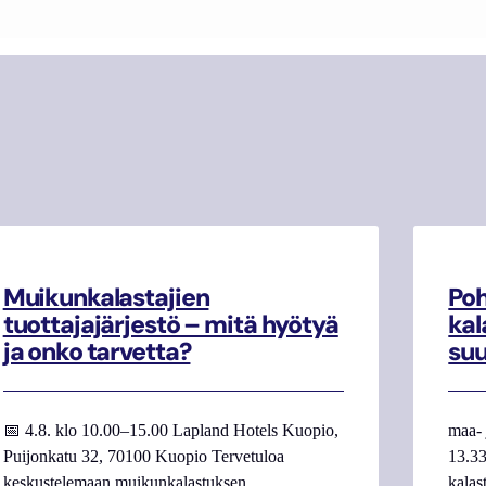
Muikunkalastajien
Poh
tuottajajärjestö – mitä hyötyä
kal
ja onko tarvetta?
su
📅 4.8. klo 10.00–15.00 Lapland Hotels Kuopio,
maa- 
Puijonkatu 32, 70100 Kuopio Tervetuloa
13.33
keskustelemaan muikunkalastuksen
kalas