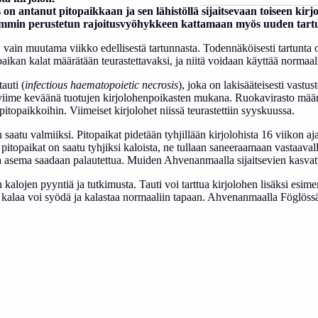
n antanut pitopaikkaan ja sen lähistöllä sijaitsevaan toiseen ki
emmin perustetun rajoitusvyöhykkeen kattamaan myös uuden tartu
 vain muutama viikko edellisestä tartunnasta. Todennäköisesti tartunta o
aikan kalat määrätään teurastettavaksi, ja niitä voidaan käyttää normaali
auti (
infectious haematopoietic necrosis
), joka on lakisääteisesti vastu
sta viime keväänä tuotujen kirjolohenpoikasten mukana. Ruokavirasto mä
a pitopaikkoihin. Viimeiset kirjolohet niissä teurastettiin syyskuussa.
atu valmiiksi. Pitopaikat pidetään tyhjillään kirjolohista 16 viikon aj
topaikat on saatu tyhjiksi kaloista, ne tullaan saneeraamaan vastaavall
sema saadaan palautettua. Muiden Ahvenanmaalla sijaitsevien kasvattam
ojen pyyntiä ja tutkimusta. Tauti voi tarttua kirjolohen lisäksi esimer
 ja kalaa voi syödä ja kalastaa normaaliin tapaan. Ahvenanmaalla Föglös