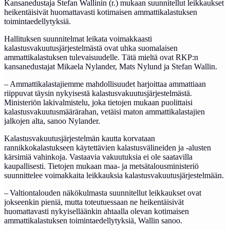
Kansanedustaja Stefan Wallinin (r.) mukaan suunnitellut leikkaukset
heikentäisivät huomattavasti kotimaisen ammattikalastuksen
toimintaedellytyksiä.
Hallituksen suunnitelmat leikata voimakkaasti
kalastusvakuutusjärjestelmästä ovat uhka suomalaisen
ammattikalastuksen tulevaisuudelle. Tätä mieltä ovat RKP:n
kansanedustajat Mikaela Nylander, Mats Nylund ja Stefan Wallin.
– Ammattikalastajiemme mahdollisuudet harjoittaa ammattiaan
riippuvat täysin nykyisestä kalastusvakuutusjärjestelmästä.
Ministeriön lakivalmistelu, joka tietojen mukaan puolittaisi
kalastusvakuutusmäärärahan, vetäisi maton ammattikalastajien
jalkojen alta, sanoo Nylander.
Kalastusvakuutusjärjestelmän kautta korvataan
rannikkokalastukseen käytettävien kalastusvälineiden ja -alusten
kärsimiä vahinkoja. Vastaavia vakuutuksia ei ole saatavilla
kaupallisesti. Tietojen mukaan maa- ja metsätalousministeriö
suunnittelee voimakkaita leikkauksia kalastusvakuutusjärjestelmään.
– Valtiontalouden näkökulmasta suunnitellut leikkaukset ovat
jokseenkin pieniä, mutta toteutuessaan ne heikentäisivät
huomattavasti nykyiselläänkin ahtaalla olevan kotimaisen
ammattikalastuksen toimintaedellytyksiä, Wallin sanoo.