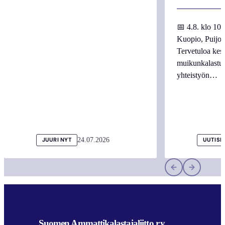
📅 4.8. klo 10
Kuopio, Puijo
Tervetuloa kes
muikunkalastuk
yhteistyön…
24.07.2026
JUURI NYT
UUTISI
Suomen Ammattikalastajaliitto r.y.