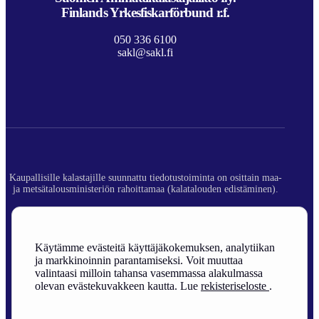
Finlands Yrkesfiskarförbund r.f.
050 336 6100
sakl@sakl.fi
Kaupallisille kalastajille suunnattu tiedotustoiminta on osittain maa-
ja metsätalousministeriön rahoittamaa (kalatalouden edistäminen).
© 2026 Suomen Ammattikalastajaliitto ry.
Rekisteriseloste
Käytämme evästeitä käyttäjäkokemuksen, analytiikan
ja markkinoinnin parantamiseksi. Voit muuttaa
Sivuston toteutus
valintaasi milloin tahansa vasemmassa alakulmassa
olevan evästekuvakkeen kautta. Lue
rekisteriseloste
.