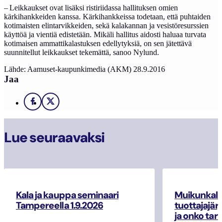
– Leikkaukset ovat lisäksi ristiriidassa hallituksen omien
kärkihankkeiden kanssa. Kärkihankkeissa todetaan, että puhtaiden
kotimaisten elintarvikkeiden, sekä kalakannan ja vesistöresurssien
käyttöä ja vientiä edistetään. Mikäli hallitus aidosti haluaa turvata
kotimaisen ammattikalastuksen edellytyksiä, on sen jätettävä
suunnitellut leikkaukset tekemättä, sanoo Nylund.
Lähde: Aamuset-kaupunkimedia (AKM) 28.9.2016
Jaa
Facebook
X
Lue seuraavaksi
Kala ja kauppa seminaari
Muikunkala
Tampereella 1.9.2026
tuottajajär
ja onko tar