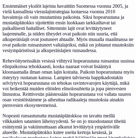
Ensimmäiset yksilöt lajeista havaittiin Suomessa vuonna 2005, ja
vielä kansallista vieraslajistrategiaa luotaessa vuonna 2010
havaintoja oli vain muutamista paikoista. Siksi hopearuutana ja
mustatäplätokko sijoitettiin ensin luokkaan tarkkailtavat tai
paikallisesti haitalliset. Sittemmin lajit ovat levittäytyneet
laajemmalle, ja niiden tiheydet ovat paikoin niin suuria, että
alkuperäislajit ovat joutuneet ahtaalle. Myös muualla maailmassa ne
ovat paikoin runsastuneet valtalajeiksi, mikä on johtanut muutoksiin
vesiympäristössä ja alkuperäislajien runsaudessa.
Rehevöityneissäkin vesissä viihtyvä hopearuutana runsastuu uusissa
elinpaikoissa tehokkaasti, koska naaraat voivat lisääntyä
kloonaamalla ilman oman lajin koiraita. Paikoin hopearuutana myös
risteytyy ruutanan kanssa. Lampien talvisesta happikadostakin
selviytyvä hopearuutana on tehokas ravintovarojen käyttäjä, mikä
voi heikentää muiden eliöiden elinolosuhteita ja jopa pienvesien
linnustoa. Reittivesiin päästessään hopearuutana voi vallata suuren
osan vesistöistämme ja aiheuttaa radikaaleja muutoksia ainakin
pienvesien ekosysteemeissä.
Nopeasti runsastunutta mustatäplätokkoa on tavattu meillä
vilkkaiden satamien läheisyydestä. Se on jo muodostanut tiheitä
esiintymiä ja vakiinnuttuaan alkanut levittäytyä ympäröivälle
alueelle. Mustatäplätokko kutee useita kertoja kesässä, ja
pesäkoloaan puolustava koiras pyrkii häätämään muut kivenkoloissa