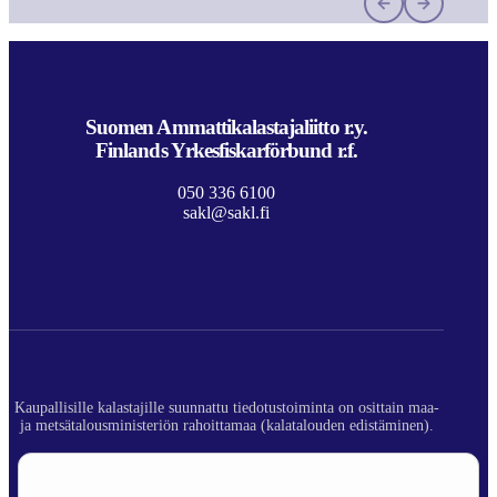
Suomen Ammattikalastajaliitto r.y.
Finlands Yrkesfiskarförbund r.f.
050 336 6100
sakl@sakl.fi
Kaupallisille kalastajille suunnattu tiedotustoiminta on osittain maa-
ja metsätalousministeriön rahoittamaa (kalatalouden edistäminen).
© 2026 Suomen Ammattikalastajaliitto ry.