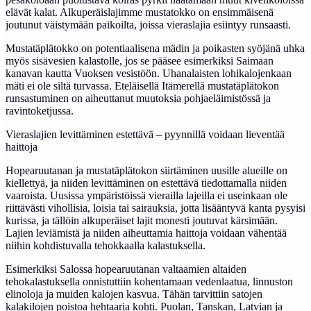
elävät kalat. Alkuperäislajimme mustatokko on ensimmäisenä
joutunut väistymään paikoilta, joissa vieraslajia esiintyy runsaasti.
Mustatäplätokko on potentiaalisena mädin ja poikasten syöjänä uhka
myös sisävesien kalastolle, jos se pääsee esimerkiksi Saimaan
kanavan kautta Vuoksen vesistöön. Uhanalaisten lohikalojenkaan
mäti ei ole siltä turvassa. Eteläisellä Itämerellä mustatäplätokon
runsastuminen on aiheuttanut muutoksia pohjaeläimistössä ja
ravintoketjussa.
Vieraslajien levittäminen estettävä – pyynnillä voidaan lieventää
haittoja
Hopearuutanan ja mustatäplätokon siirtäminen uusille alueille on
kiellettyä, ja niiden levittäminen on estettävä tiedottamalla niiden
vaaroista. Uusissa ympäristöissä vierailla lajeilla ei useinkaan ole
riittävästi vihollisia, loisia tai sairauksia, jotta lisääntyvä kanta pysyisi
kurissa, ja tällöin alkuperäiset lajit monesti joutuvat kärsimään.
Lajien leviämistä ja niiden aiheuttamia haittoja voidaan vähentää
niihin kohdistuvalla tehokkaalla kalastuksella.
Esimerkiksi Salossa hopearuutanan valtaamien altaiden
tehokalastuksella onnistuttiin kohentamaan vedenlaatua, linnuston
elinoloja ja muiden kalojen kasvua. Tähän tarvittiin satojen
kalakilojen poistoa hehtaaria kohti. Puolan, Tanskan, Latvian ja