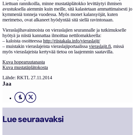
Liettuan rannikoilla, minne mustatäplätokko levittäytyi ihmisen
avustuksella aiemmin kuin meille, sitä kalastetaan ammattimaisesti jo
kymmeniä tonneja vuodessa. Myös monet kalansyöjät, kuten
merimetso, ovat alkaneet hyödyntää sitä siellä ravintonaan.
Vieraslajihavainnoista on vieraslajien seurannalle ja tutkimukselle
hyötyä ja niistä kannattaa ilmoittaa nettilomakkeella:
– kaloista osoitteessa
http://riistakala.info/vieraslajit/
– muistakin vieraslajeista vieraslajiportaalissa
vieraslajit.fi
, missä
myös vieraslajeista kertyvää tietoa on laajemmin saatavilla.
Kuva hopearuutanasta
Kuva mustatäplätokosta
Lähde: RKTL 27.11.2014
Jaa
Facebook
X
Lue seuraavaksi