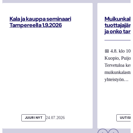
Kala ja kauppa seminaari
Muikunkala
Tampereella 1.9.2026
tuottajajär
ja onko tar
📅 4.8. klo 10
Kuopio, Puijo
Tervetuloa kes
muikunkalastuk
yhteistyön…
24.07.2026
JUURI NYT
UUTISI