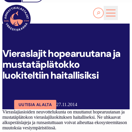
Lue lisää
V
IERASLAJIT HOPEARUUTANA JA MUSTATÄPLÄTOKKO LUOKITELTIIN HAITALLISIKSI
SAKL
ARTIKKELIT
AJANKOHTAISTA
Vieraslajit hopearuutana ja
mustatäplätokko
luokiteltiin haitallisiksi
UUTISIA ALALTA
27.11.2014
Vieraslajiasioiden neuvottelukunta on muuttanut hopearuutanan ja
mustatäplätokon vieraslajiluokituksen haitalliseksi. Ne uhkaavat
alkuperäislajeja ja runsastuttuaan voivat aiheuttaa ekosysteemitason
muutoksia vesiympäristöissä.