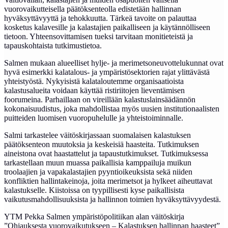
vuorovaikutteisella päätöksenteolla edistetään hallinnan
hyväksyttävyyttä ja tehokkuutta. Tärkeä tavoite on palauttaa
kosketus kalavesille ja kalastajien paikalliseen ja käytännölliseen
tietoon. Yhteensovittamisen tueksi tarvitaan monitieteistä ja
tapauskohtaista tutkimustietoa.
Salmen mukaan alueelliset hylje- ja merimetsoneuvottelukunnat ovat
hyvä esimerkki kalatalous- ja ympäristösektorien rajat ylittävästä
yhteistyöstä. Nykyisistä kalataloutemme organisaatioista
kalastusalueita voidaan käyttää ristiriitojen lieventämisen
foorumeina. Parhaillaan on vireillään kalastuslainsäädännön
kokonaisuudistus, joka mahdollistaa myös uusien institutionaalisten
puitteiden luomisen vuoropuhelulle ja yhteistoiminnalle.
Salmi tarkastelee väitöskirjassaan suomalaisen kalastuksen
päätöksenteon muutoksia ja keskeisiä haasteita. Tutkimuksen
aineistona ovat haastattelut ja tapaustutkimukset. Tutkimuksessa
tarkastellaan muun muassa paikallisia kamppailuja muikun
troolaajien ja vapakalastajien pyyntioikeuksista sekä niiden
konfliktien hallintakeinoja, joita merimetsot ja hylkeet aiheuttavat
kalastukselle. Kiistoissa on tyypillisesti kyse paikallisista
vaikutusmahdollisuuksista ja hallinnon toimien hyväksyttävyydestä.
YTM Pekka Salmen ympäristöpolitiikan alan väitöskirja
”Ohjauksesta vuorovaikutukseen – Kalastuksen hallinnan haasteet”