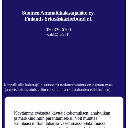
Suomen Ammattikalastajaliitto r.y.
Finlands Yrkesfiskarförbund r.f.
050 336 6100
sakl@sakl.fi
Kaupallisille kalastajille suunnattu tiedotustoiminta on osittain maa-
ja metsätalousministeriön rahoittamaa (kalatalouden edistäminen).
© 2026 Suomen Ammattikalastajaliitto ry.
Rekisteriseloste
Käytämme evästeitä käyttäjäkokemuksen, analytiikan
ja markkinoinnin parantamiseksi. Voit muuttaa
Sivuston toteutus
valintaasi milloin tahansa vasemmassa alakulmassa