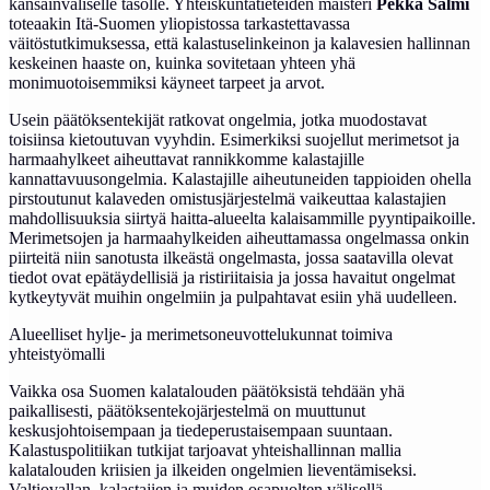
kansainväliselle tasolle. Yhteiskuntatieteiden maisteri
Pekka Salmi
toteaakin Itä-Suomen yliopistossa tarkastettavassa
väitöstutkimuksessa, että kalastuselinkeinon ja kalavesien hallinnan
keskeinen haaste on, kuinka sovitetaan yhteen yhä
monimuotoisemmiksi käyneet tarpeet ja arvot.
Usein päätöksentekijät ratkovat ongelmia, jotka muodostavat
toisiinsa kietoutuvan vyyhdin. Esimerkiksi suojellut merimetsot ja
harmaahylkeet aiheuttavat rannikkomme kalastajille
kannattavuusongelmia. Kalastajille aiheutuneiden tappioiden ohella
pirstoutunut kalaveden omistusjärjestelmä vaikeuttaa kalastajien
mahdollisuuksia siirtyä haitta-alueelta kalaisammille pyyntipaikoille.
Merimetsojen ja harmaahylkeiden aiheuttamassa ongelmassa onkin
piirteitä niin sanotusta ilkeästä ongelmasta, jossa saatavilla olevat
tiedot ovat epätäydellisiä ja ristiriitaisia ja jossa havaitut ongelmat
kytkeytyvät muihin ongelmiin ja pulpahtavat esiin yhä uudelleen.
Alueelliset hylje- ja merimetsoneuvottelukunnat toimiva
yhteistyömalli
Vaikka osa Suomen kalatalouden päätöksistä tehdään yhä
paikallisesti, päätöksentekojärjestelmä on muuttunut
keskusjohtoisempaan ja tiedeperustaisempaan suuntaan.
Kalastuspolitiikan tutkijat tarjoavat yhteishallinnan mallia
kalatalouden kriisien ja ilkeiden ongelmien lieventämiseksi.
Valtiovallan, kalastajien ja muiden osapuolten välisellä