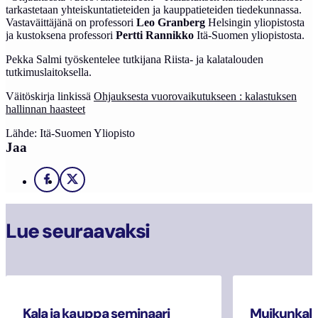
tarkastetaan yhteiskuntatieteiden ja kauppatieteiden tiedekunnassa.
Vastaväittäjänä on professori
Leo Granberg
Helsingin yliopistosta
ja kustoksena professori
Pertti Rannikko
Itä-Suomen yliopistosta.
Pekka Salmi työskentelee tutkijana Riista- ja kalatalouden
tutkimuslaitoksella.
Väitöskirja linkissä
Ohjauksesta vuorovaikutukseen : kalastuksen
hallinnan haasteet
Lähde: Itä-Suomen Yliopisto
Jaa
Facebook
X
Lue seuraavaksi
Kala ja kauppa seminaari
Muikunkala