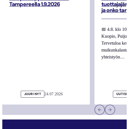
Tampereella 1.9.2026
tuottajajär
ja onko tar
📅 4.8. klo 10
Kuopio, Puijo
Tervetuloa kes
muikunkalastuk
yhteistyön…
24.07.2026
JUURI NYT
UUTISI