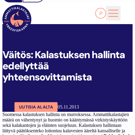
Lue lisää
V
ÄITÖS: KALASTUKSEN HALLINTA EDELLYTTÄÄ YHTEENSOVITTAMISTA
SAKL
ARTIKKELIT
AJANKOHTAISTA
Väitös: Kalastuksen hallinta
edellyttää
yhteensovittamista
UUTISIA ALALTA
05.11.2013
Suomessa kalastuksen hallinta on murroksessa. Ammattikalastajien
määrä on vähentynyt ja huomio on kääntymässä virkistyskäyttöön
sekä kalakantojen ja eläinten suojeluun. Kalastuksen hallintaan
liittyvä päätöksenteko loitontuu kalavesien ääreltä kansalliselle ja