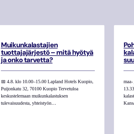
Muikunkalastajien
Poh
tuottajajärjestö – mitä hyötyä
kal
ja onko tarvetta?
su
📅 4.8. klo 10.00–15.00 Lapland Hotels Kuopio,
maa- 
Puijonkatu 32, 70100 Kuopio Tervetuloa
13.33
keskustelemaan muikunkalastuksen
kalas
tulevaisuudesta, yhteistyön…
Kans