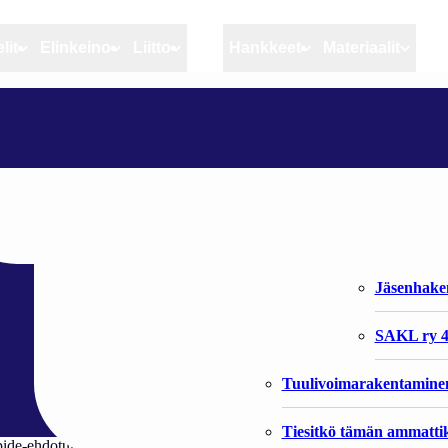
lit
Elinkeino
Liitto
MSC
Hankkeet
Materiaalit
Artikkelit
Elinkeino
Liitto
TUORE JULKAISU VALOTTAA PYÖRIÄISEN TILANNETTA
Ajankohtaista
Kiintiöseuranta
Organisaat
Blogit
Rannikko ja sisävesikal
Liiton vast
ottaa pyöriäisen
Heikin horisontista
Elinkeinokalatalouden t
Jäsenjärje
Kalat ja kalatalous
Jäsenhak
Vahinkoeläimet
SAKL ry 4
Tuulivoimarakentamine
Tiesitkö tämän ammattik
de-ehdotuksen pyöriäisen suojelua edistävien toimien toteuttamisesta 