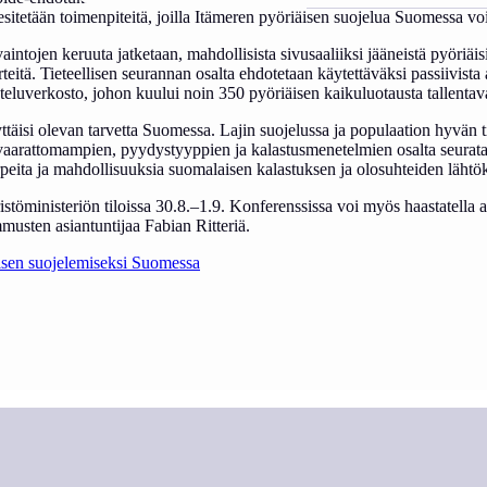
 esitetään toimenpiteitä, joilla Itämeren pyöriäisen suojelua Suomessa voi
tojen keruuta jatketaan, mahdollisista sivusaaliiksi jääneistä pyöriäisis
irteitä. Tieteellisen seurannan osalta ehdotetaan käytettäväksi passiivis
uverkosto, johon kuului noin 350 pyöriäisen kaikuluotausta tallentavaa 
 näyttäisi olevan tarvetta Suomessa. Lajin suojelussa ja populaation hyvän 
lle vaarattomampien, pyydystyyppien ja kalastusmenetelmien osalta seurat
rpeita ja mahdollisuuksia suomalaisen kalastuksen ja olosuhteiden lähtö
nisteriön tiloissa 30.8.–1.9. Konferenssissa voi myös haastatella asia
usten asiantuntijaa Fabian Ritteriä.
äisen suojelemiseksi Suomessa