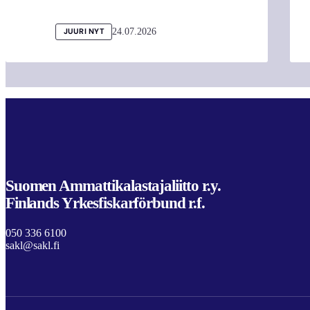
24.07.2026
JUURI NYT
Suomen Ammattikalastajaliitto r.y.
Finlands Yrkesfiskarförbund r.f.
050 336 6100
sakl@sakl.fi