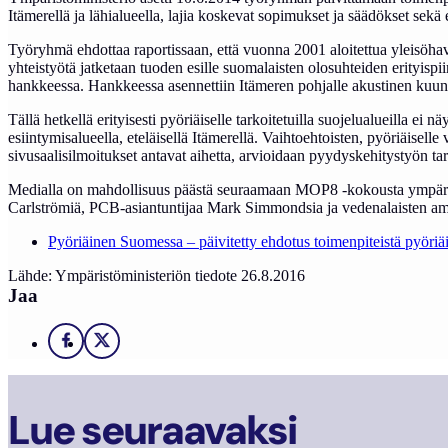
Itämerellä ja lähialueella, lajia koskevat sopimukset ja säädökset sekä
Työryhmä ehdottaa raportissaan, että vuonna 2001 aloitettua yleisöhavain
yhteistyötä jatketaan tuoden esille suomalaisten olosuhteiden erityispi
hankkeessa. Hankkeessa asennettiin Itämeren pohjalle akustinen kuuntel
Tällä hetkellä erityisesti pyöriäiselle tarkoitetuilla suojelualueilla ei
esiintymisalueella, eteläisellä Itämerellä. Vaihtoehtoisten, pyöriäise
sivusaalisilmoitukset antavat aihetta, arvioidaan pyydyskehitystyön ta
Medialla on mahdollisuus päästä seuraamaan MOP8 -kokousta ympäristömi
Carlströmiä, PCB-asiantuntijaa Mark Simmondsia ja vedenalaisten amm
Pyöriäinen Suomessa – päivitetty ehdotus toimenpiteistä pyöri
Lähde: Ympäristöministeriön tiedote 26.8.2016
Jaa
Facebook
X
Lue seuraavaksi