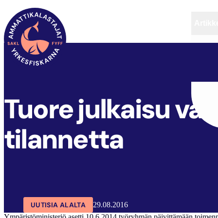
Artikke
SAKL
ARTIKKELIT
AJANKOHTAISTA
Tuore julkaisu val
tilannetta
UUTISIA ALALTA
29.08.2016
Ympäristöministeriö asetti 10.6.2014 työryhmän päivittämään toimenpi