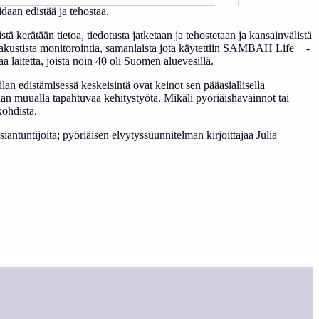
daan edistää ja tehostaa.
tä kerätään tietoa, tiedotusta jatketaan ja tehostetaan ja kansainvälistä
ta akustista monitorointia, samanlaista jota käytettiin SAMBAH Life + -
laitetta, joista noin 40 oli Suomen aluevesillä.
tilan edistämisessä keskeisintä ovat keinot sen pääasiallisella
aan muualla tapahtuvaa kehitystyötä. Mikäli pyöriäishavainnot tai
kohdista.
ntuntijoita; pyöriäisen elvytyssuunnitelman kirjoittajaa Julia