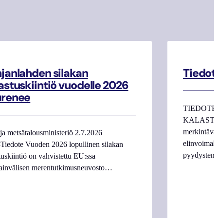
janlahden silakan
Tiedot
astuskiintiö vuodelle 2026
urenee
TIEDOTE
KALASTAJI
merkintäva
ja metsätalousministeriö 2.7.2026
elinvoimake
Tiedote Vuoden 2026 lopullinen silakan
pyydysten m
tuskiintiö on vahvistettu EU:ssa
ainvälisen merentutkimusneuvosto…