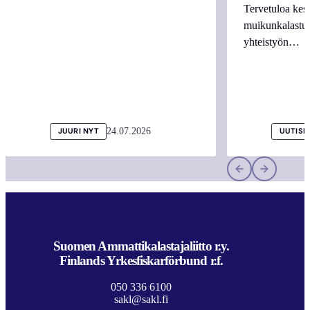
Tervetuloa kes
muikunkalastuk
yhteistyön…
24.07.2026
JUURI NYT
UUTISI
Suomen Ammattikalastajaliitto r.y.
Finlands Yrkesfiskarförbund r.f.
050 336 6100
sakl@sakl.fi