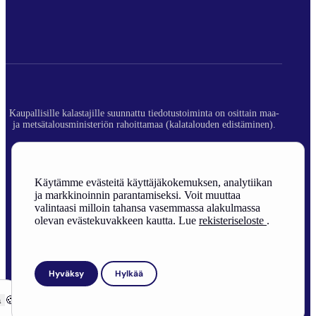
Kaupallisille kalastajille suunnattu tiedotustoiminta on osittain maa-
ja metsätalousministeriön rahoittamaa (kalatalouden edistäminen).
© 2026 Suomen Ammattikalastajaliitto ry.
Rekisteriseloste
Käytämme evästeitä käyttäjäkokemuksen, analytiikan
ja markkinoinnin parantamiseksi. Voit muuttaa
Sivuston toteutus
valintaasi milloin tahansa vasemmassa alakulmassa
olevan evästekuvakkeen kautta. Lue
rekisteriseloste
.
Hyväksy
Hylkää
ä