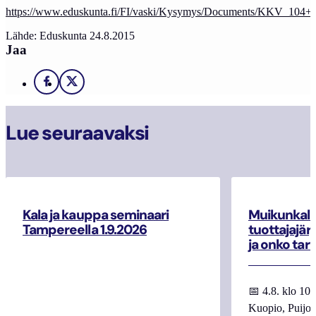
https://www.eduskunta.fi/FI/vaski/Kysymys/Documents/KKV_104+
Lähde: Eduskunta 24.8.2015
Jaa
Facebook
X
Lue seuraavaksi
Kala ja kauppa seminaari
Muikunkala
Tampereella 1.9.2026
tuottajajär
ja onko tar
📅 4.8. klo 10
Kuopio, Puijo