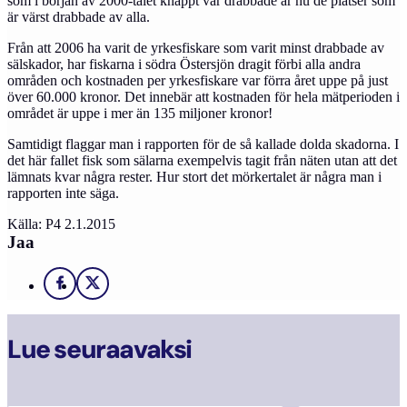
som i början av 2000-talet knappt var drabbade är nu de platser som
är värst drabbade av alla.
Från att 2006 ha varit de yrkesfiskare som varit minst drabbade av
sälskador, har fiskarna i södra Östersjön dragit förbi alla andra
områden och kostnaden per yrkesfiskare var förra året uppe på just
över 60.000 kronor. Det innebär att kostnaden för hela mätperioden i
området är uppe i mer än 135 miljoner kronor!
Samtidigt flaggar man i rapporten för de så kallade dolda skadorna. I
det här fallet fisk som sälarna exempelvis tagit från näten utan att det
lämnats kvar några rester. Hur stort det mörkertalet är några man i
rapporten inte säga.
Källa: P4 2.1.2015
Jaa
Facebook
X
Lue seuraavaksi