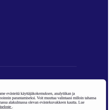
den edistäminen).
e evästeitä käyttäjäkokemuksen, analytiikan ja
oinnin parantamiseksi. Voit muuttaa valintaasi milloin tahansa
assa alakulmassa olevan evästekuvakkeen kautta. Lue
riseloste
.