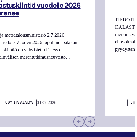
astuskiintiö vuodelle 2026
urenee
TIEDOTE
KALASTAJI
merkintäva
ja metsätalousministeriö 2.7.2026
elinvoimake
Tiedote Vuoden 2026 lopullinen silakan
pyydysten m
tuskiintiö on vahvistettu EU:ssa
ainvälisen merentutkimusneuvosto…
03.07.2026
UUTISIA ALALTA
LII