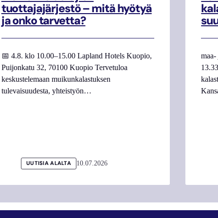
tuottajajärjestö – mitä hyötyä
kal
ja onko tarvetta?
su
📅 4.8. klo 10.00–15.00 Lapland Hotels Kuopio,
maa- 
Puijonkatu 32, 70100 Kuopio Tervetuloa
13.33
keskustelemaan muikunkalastuksen
kalas
tulevaisuudesta, yhteistyön…
Kans
10.07.2026
UUTISIA ALALTA