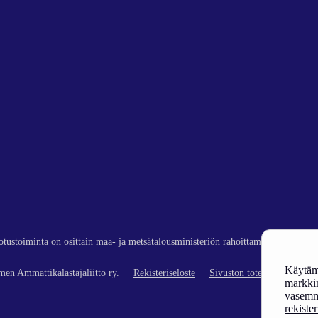
edotustoiminta on osittain maa- ja metsätalousministeriön rahoittamaa (kalatalou
Käytämm
en Ammattikalastajaliitto ry.
Rekisteriseloste
Sivuston toteutus
markkin
vasemm
rekiste