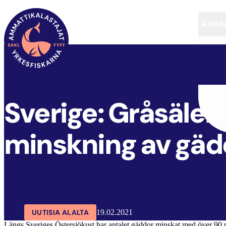
Artikke
SAKL
ARTIKKELIT
AJANKOHTAISTA
Sverige: Gråsälen k
minskning av gäd
UUTISIA ALALTA
19.02.2021
Längs Sveriges Östersjökust har antalet gäddor minskat med över 90 