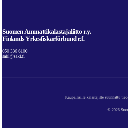
Suomen Ammattikalastajaliitto r.y.
Finlands Yrkesfiskarförbund r.f.
050 336 6100
sakl@sakl.fi
Kaupallisille kalastajille suunnattu ti
© 2026 Suom