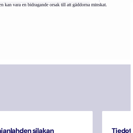
en kan vara en bidragande orsak till att gäddorna minskat.
janlahden silakan
Tiedot