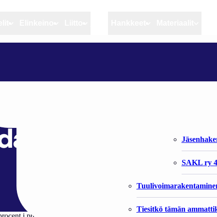
lit
Elinkeino
Liitto
MSC
Hankkeet
Materiaalit
Artikkelit
Elinkeino
Liitto
SVERIGE: GRÅSÄLEN KAN BIDRA TILL MINSKNING AV GÄDDA I SKÄRGÅRDEN
Ajankohtaista
Kiintiöseuranta
Organisaat
Blogit
Rannikko ja sisävesikal
Liiton vast
an bidra till
Heikin horisontista
Elinkeinokalatalouden t
Jäsenjärje
da i skärgården
Kalat ja kalatalous
Jäsenhak
Vahinkoeläimet
SAKL ry 4
Tuulivoimarakentamine
Tiesitkö tämän ammattik
procent i provfisken under 2000-talet. I sitt examensarbete vid SLU v