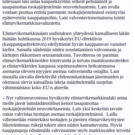
tullessaan laki antaa kaupankäyntiin selkeät pelisäännöt ja
tasapainottaa ruokajärjestelmän neuvotteluasemia. Lain avulla
voidaan puuttua entistä paremmin ruokajärjestelmässä esiintyviin
epäterveisiin kauppatapoihin. Lain valvontaviranomaisena toimii
elintarvikemarkkinavaltuutettu.
Elintarvikemarkkinalain uudistuksen yhteydessä kansalliseen lakiin
lisätään huhtikuussa 2019 hyväksytyt EU-direktiivin
(kauppatapadirektiivin) edellyttämät hyvän kauppatavan vastaiset
kiellot. Samalla säädetään niiden noudattamisen valvonnasta ja
kieltojen rikkomisen seuraamuksista. Tavoitteena on parantaa
elintarvikemarkkinoiden toimivuutta ja turvata maataloustuotteiden
ja elintarvikkeiden kaupassa sopimussuhteen heikoimmassa
asemassa olevien myyjien asemaa vahvemmilta ostajilta. Lain
taustalla olevalla direktiivillä yhdenmukaistetaan jäsenmaiden jo
olemassa olevia kansallisia lakeja määrittelemällä suojelun
vähimmäistaso koko EU:n alueelle.
– Nyt valtioneuvostossa hyväksytty elintarvikemarkkinalaki antaa
meille järeät lainsäädännölliset keinot tasapainottaa
ruokajärjestelmän neuvotteluasemia. Lain yksi keskeisin tavoite
onkin vahvistaa tuottajan asemaa ruokajärjestelmässä. Lailla
vähennetään esimerkiksi tuottajien ja pienten elintarvikeyritysten
liiketoiminnan riskejä tukien siten niiden kannattavuutta. Hyviä
kauppatapoja edistämällä vahvistamme myös markkinoiden tervettä