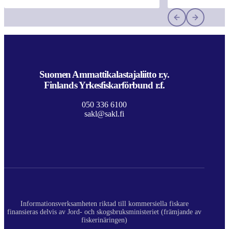
Suomen Ammattikalastajaliitto r.y.
Finlands Yrkesfiskarförbund r.f.
050 336 6100
sakl@sakl.fi
Informationsverksamheten riktad till kommersiella fiskare
finansieras delvis av Jord- och skogsbruksministeriet (främjande av
fiskerinäringen)