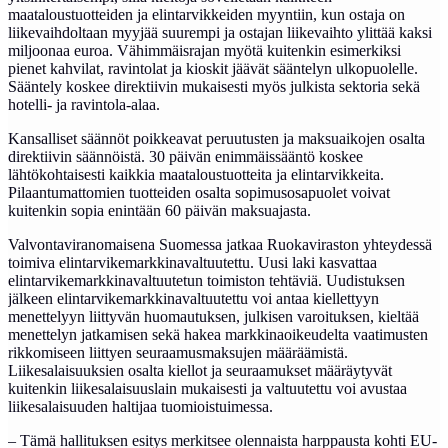
maataloustuotteiden ja elintarvikkeiden myyntiin, kun ostaja on
liikevaihdoltaan myyjää suurempi ja ostajan liikevaihto ylittää kaksi
miljoonaa euroa. Vähimmäisrajan myötä kuitenkin esimerkiksi
pienet kahvilat, ravintolat ja kioskit jäävät sääntelyn ulkopuolelle.
Sääntely koskee direktiivin mukaisesti myös julkista sektoria sekä
hotelli- ja ravintola-alaa.
Kansalliset säännöt poikkeavat peruutusten ja maksuaikojen osalta
direktiivin säännöistä. 30 päivän enimmäissääntö koskee
lähtökohtaisesti kaikkia maataloustuotteita ja elintarvikkeita.
Pilaantumattomien tuotteiden osalta sopimusosapuolet voivat
kuitenkin sopia enintään 60 päivän maksuajasta.
Valvontaviranomaisena Suomessa jatkaa Ruokaviraston yhteydessä
toimiva elintarvikemarkkinavaltuutettu. Uusi laki kasvattaa
elintarvikemarkkinavaltuutetun toimiston tehtäviä. Uudistuksen
jälkeen elintarvikemarkkinavaltuutettu voi antaa kiellettyyn
menettelyyn liittyvän huomautuksen, julkisen varoituksen, kieltää
menettelyn jatkamisen sekä hakea markkinaoikeudelta vaatimusten
rikkomiseen liittyen seuraamusmaksujen määräämistä.
Liikesalaisuuksien osalta kiellot ja seuraamukset määräytyvät
kuitenkin liikesalaisuuslain mukaisesti ja valtuutettu voi avustaa
liikesalaisuuden haltijaa tuomioistuimessa.
– Tämä hallituksen esitys merkitsee olennaista harppausta kohti EU-