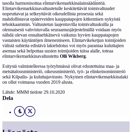
tasolla harmonisoitua elintarvikemarkkinalainsäädäntöä.
Elintarvikemarkkinavaltuutetulle keskitettävät toimivaltuudet
nopeuttavat ja selkeyttävät oikeudellista prosessia sekä
mahdollistavat epäterveiden kauppatapojen kitkemisen nykyistä
tehokkaammin. Valtuutetun laajentuvilla toimivaltuuksilla ja
olennaisesti vahvistuvalla seuraamusjärjestelmällä voidaan myös
nähdä olevan ennaltaehkäisevä vaikutus hyvien kauppatapojen
vastaisten käytäntöjen ilmenemiseen. Elintarvikeketjun toimijoiden
välisiä suhteita edistävä lakiehdotus voi myös parantaa kuluttajien
asemaa sekä helpottaa uusien toimijoiden tuloa alalle, toteaa
elintarvikemarkkinavaltuutettu
Olli Wikberg
.
Esitystä valmistelleessa työryhmässä olivat edustettuina maa- ja
metsätalousministeriö, oikeusministeriö, työ- ja elinkeinoministeriö
sekä Kilpailu- ja kuluttajavirasto. Nykyinen elintarvikemarkkinalaki
on ollut voimassa vuoden 2019 alusta.
Lähde: MMM tiedote 29.10.2020
Dela
Facebook
X