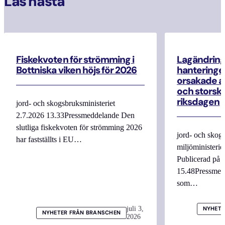
Läs nästa
Fiskekvoten för strömming i
Lagändrin
Bottniska viken höjs för 2026
hanteringe
orsakade a
och storska
riksdagen
jord- och skogsbruksministeriet
2.7.2026 13.33Pressmeddelande Den
slutliga fiskekvoten för strömming 2026
jord- och skogs
har fastställts i EU…
miljöministerie
Publicerad på 
15.48Pressmed
som…
juli 3,
NYHETE
NYHETER FRÅN BRANSCHEN
2026