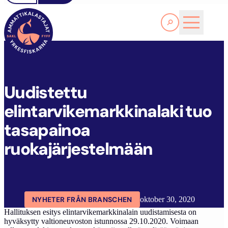
Läs Mer
U
UDISTETTU ELINTARVIKEMARKKINALAKI TUO TASAPAINOA RUOKAJÄRJESTELMÄÄN
FYFF
ARTIKLAR
AKTUELLT
Uudistettu
elintarvikemarkkinalaki tuo
tasapainoa
ruokajärjestelmään
NYHETER FRÅN BRANSCHEN
oktober 30, 2020
Hallituksen esitys elintarvikemarkkinalain uudistamisesta on
hyväksytty valtioneuvoston istunnossa 29.10.2020. Voimaan