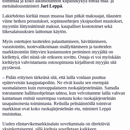
toimintaa ja koko alkutuotannon kilpailukykyä toteaa maa- ja
metsätalousministeri
Jari Leppä
.
Lakiehdotus kieltää muun muassa liian pitkät maksuajat, tilausten
viime hetken peruutukset, sopimusehtojen yksipuoliset muutokset,
myyntiin liittymättömät maksut, kaupalliset kostotoimet sekä
liikesalaisuuksien laittoman käytön.
Myös ostettujen tuotteiden palauttamiseen, hävittämiseen,
varastointiin, tuotevalikoimaan sisällyttämiseen ja tuotteiden
markkinointiin liittyvien kustannusten periminen myyjältä on
kiellettyä, ellei niistä ole erikseen sovittu. Ostaja ei voi myöskään
kieltäytyä vahvistamasta ostosopimusta kirjallisesti myyjän sitä
pyytäessä.
– Pidän erityisen tärkeänä sitä, että lailla voidaan puuttua
epäterveisiin kauppatapoihin. Ne eivät kuulu sen enempää
suomalaiseen kuin eurooppalaiseen ruokajärjestelmään. Samalla
toteutamme hallitusohjelman tahtoa, kun velvoitamme lailla vahvan
kantamaan entistä suurempaa vastuuta koko ruokajärjestelmän
tasapainoisesta toiminnasta. Reiluilla pelisäännöillä toimivat
markkinat ovat koko ruokajärjestelmän etu, ministeri Leppä
muistuttaa.
Uuden elintarvikemarkkinalain soveltamisala on direktiiviä
yksinkertaisempi, sillä kieltoja sovelletaan kaikkeen