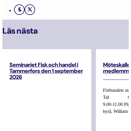
Facebook
X
Läs nästa
Seminariet Fisk och handel i
Möteskallel
Tammerfors den 1 september
medlemma
2026
Förbundets sta
Tid Onsdag
9.00-11.00 
byrå, William