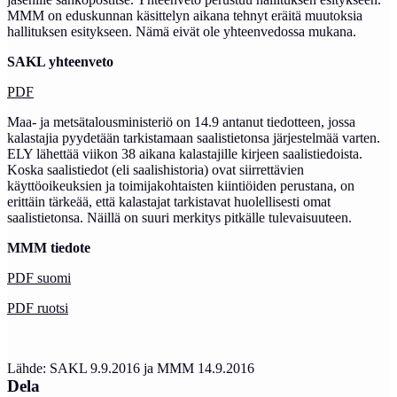
MMM on eduskunnan käsittelyn aikana tehnyt eräitä muutoksia
hallituksen esitykseen. Nämä eivät ole yhteenvedossa mukana.
SAKL yhteenveto
PDF
Maa- ja metsätalousministeriö on 14.9 antanut tiedotteen, jossa
kalastajia pyydetään tarkistamaan saalistietonsa järjestelmää varten.
ELY lähettää viikon 38 aikana kalastajille kirjeen saalistiedoista.
Koska saalistiedot (eli saalishistoria) ovat siirrettävien
käyttöoikeuksien ja toimijakohtaisten kiintiöiden perustana, on
erittäin tärkeää, että kalastajat tarkistavat huolellisesti omat
saalistietonsa. Näillä on suuri merkitys pitkälle tulevaisuuteen.
MMM tiedote
PDF suomi
PDF ruotsi
Lähde: SAKL 9.9.2016 ja MMM 14.9.2016
Dela