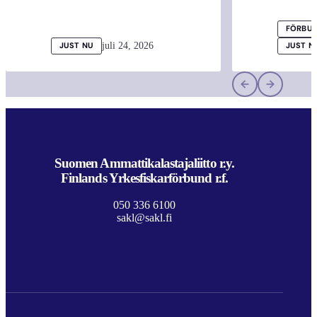
FÖRBUN
juli 24, 2026
JUST NU
JUST N
Suomen Ammattikalastajaliitto r.y.
Finlands Yrkesfiskarförbund r.f.
050 336 6100
sakl@sakl.fi