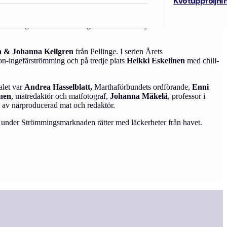
Kvotuppföljni
Strömmingsmarknaden i kategorierna ”Årets kryddfisk” och ”Årets
n & Johanna Kellgren
från Pellinge. I serien Årets
on-ingefärströmming och på tredje plats
Heikki Eskelinen
med chili-
alet var
Andrea Hasselblatt,
Marthaförbundets ordförande,
Enni
nen
, matredaktör och matfotograf,
Johanna Mäkelä
, professor i
n av närproducerad mat och redaktör.
r under Strömmingsmarknaden rätter med läckerheter från havet.