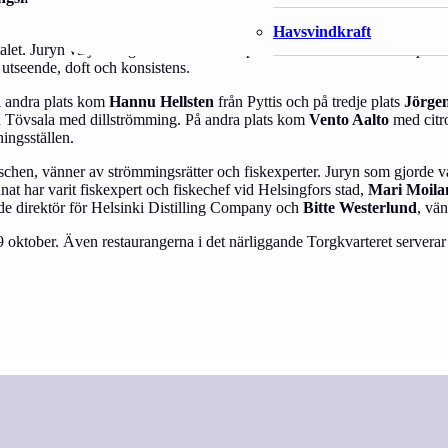
Havsvindkraft
t. Juryn väljer årligen ut de tre bästa produkterna bland utbudet på 
utseende, doft och konsistens.
å andra plats kom
Hannu Hellsten
från Pyttis och på tredje plats
Jörge
 Tövsala med dillströmming. På andra plats kom
Vento Aalto
med citr
ingsställen.
hen, vänner av strömmingsrätter och fiskexperter. Juryn som gjorde v
nat har varit fiskexpert och fiskechef vid Helsingfors stad,
Mari Moila
nde direktör för Helsinki Distilling Company och
Bitte Westerlund
, vä
 oktober. Även restaurangerna i det närliggande Torgkvarteret servera