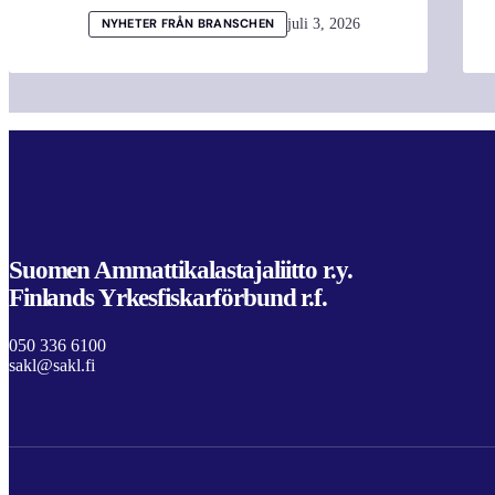
juli 3, 2026
NYHETER FRÅN BRANSCHEN
Suomen Ammattikalastajaliitto r.y.
Finlands Yrkesfiskarförbund r.f.
050 336 6100
sakl@sakl.fi