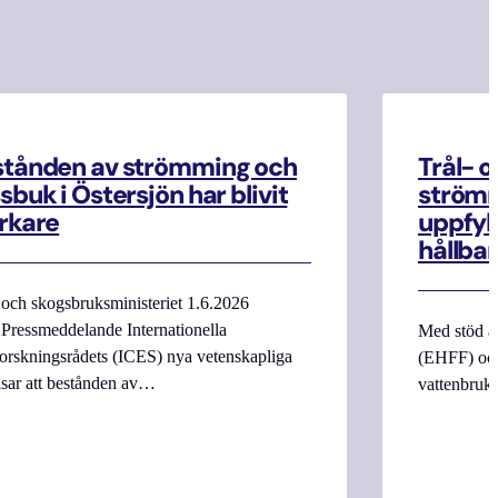
stånden av strömming och
Trål- o
sbuk i Östersjön har blivit
strömm
rkare
uppfyll
hållbar
 och skogsbruksministeriet 1.6.2026
Pressmeddelande Internationella
Med stöd a
orskningsrådets (ICES) nya vetenskapliga
(EHFF) och
isar att bestånden av…
vattenbru