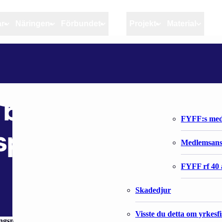
ar
Näringen
Förbundet
MSC
Projekt
Material
Artiklar
Näringen
Förbundet
STRÖMMINGSJURYN BELÖNADE ÅRETS BÄSTA STRÖMMINGSPRODUKTER
Aktuellt
Kvotuppföljning
Organisatio
Bloggar
Riktlinjer för god praxis 
Förbundets 
belönade årets
Stöd till fiskerinäringen
FYFF:s med
sprodukter
Anvisningar
Medlemsan
Fiskar och fiskerihushåll
FYFF rf 40 
Skadedjur
Visste du detta om yrkesf
ngsmarknadens invigningsdag och belönade årets bästa strömmin