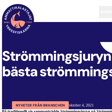
Artikl
FYFF
ARTIKLAR
AKTUELLT
Strömmingsjuryn 
bästa strömming
NYHETER FRÅN BRANSCHEN
oktober 4, 2021
På traditionellt vis sammanträdde Strömmingsjuryn på Strömmi