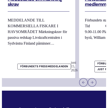
skrav
medlemma
MEDDELANDE TILL
Förbundets sta
KOMMERSIELLA FISKARE I
Tid Onsdag
HAVSOMRÅDET Märkningskrav för
9.00-11.00 
passiva redskap Livskraftcentralen i
byrå, William
Sydvästra Finland påminner…
juni
FÖRBUN
15,
FÖRBUNDETS PRESSMEDDELANDEN
JUST N
2026