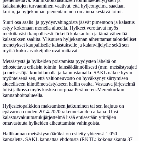
pienennettävä. Rannikkokalastuksen toimintaedellytysten ja
kalakantojen turvaaminen vaativat, että hyljeongelma saadaan
kuriin, ja hyljekannan pienentäminen on ainoa kestävä toimi.
Suuri osa saalis- ja pyydysvahingoista jäävät pimentoon ja kalastus
estyy kokonaan monella alueella. Hylkeet verottavat myös
merkittävästi kaupallisesti tärkeitä kalakantoja ja tämä vähentää
kalastuksen saaliita. Ylisuuren hyljekannan aiheuttamat taloudelliset
menetykset kaupalliselle kalastukselle ja kalanviljelylle sekä sen
myötä koko arvoketjulle ovat mittavat.
Metsästystä ja hylkeiden poistamista pyydysten läheltä on
tehostettava erilaisin toimin, lainsäädännöllisesti (mm. metsästysajat)
ja metsästäjiä kouluttamalla ja kannustamalla. SAKL näkee hyvin
myönteisenä sen, että valtioneuvosto on hyväksynyt siirtymisen
alueelliseen kiintiömetsästykseen hallin osalta. Vastaava järjestelmä
tulisi jatkossa myös koskea norppaa Perämeren-Merenkurkun
kannanhoitoalueella.
Hyljesietopalkkion maksamisen jatkuminen tai sen laajuus on
epävarmaa uuden 2014-2020 rakennekauden aikana. Uusi
kalastusvakuutustukijärjestelmä lisää entisestään yrittäjien
omavastuuta hylkeiden aiheuttamista vahingoista.
Hallikannan metsästysmääräksi on esitetty yhteensä 1.050
kappaletta. SAKL kannattaa ehdotusta (RKTL: kokonaiskanta 37