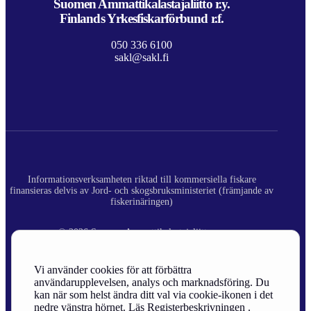
Suomen Ammattikalastajaliitto r.y.
Finlands Yrkesfiskarförbund r.f.
050 336 6100
sakl@sakl.fi
Informationsverksamheten riktad till kommersiella fiskare
finansieras delvis av Jord- och skogsbruksministeriet (främjande av
fiskerinäringen)
© 2026 Suomen Ammattikalastajaliitto ry.
Registerbeskrivning
Vi använder cookies för att förbättra
användarupplevelsen, analys och marknadsföring. Du
Site Credits
kan när som helst ändra ditt val via cookie-ikonen i det
nedre vänstra hörnet. Läs
Registerbeskrivningen
.