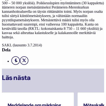
500 – 50 000 yksilöä). Poikkeuslupien myöntäminen (30 kappaletta)
itämeren norpan metsästämiseksi Perämeren-Merenkurkun
kannanhoitoalueella on täysin riittämätön toimi. Myös norpan osalta
tulisi siirtyä kiintiömetsästykseen, ja vähintään normaaliin
pyyntilupametsästykseen. Metsästettävä määrä tulisi myös olla
huomattavasti suurempi, ensi vaiheessa 100 kappaletta. Kanta on
kestävällä tasolla (RKTL: kokonaiskanta 8 750 – 11 660 yksilöä) ja
kasvaa sekä aiheuttaa kalastukselle ja kalakannoille merkittäviä
haittoja.
SAKL (lausunto 3.7.2014)
Dela
Facebook
X
Läs nästa
Meddelande om märkning
Möteskallel