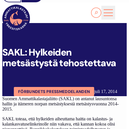
Läs Mer
S
AKL: HYLKEIDEN METSÄSTYSTÄ TEHOSTETTAVA
FYFF
ARTIKLAR
AKTUELLT
SAKL: Hylkeiden
metsästystä tehostettava
FÖRBUNDETS PRESSMEDDELANDEN
juli 17, 2014
Suomen Ammattikalastajaliitto (SAKL) on antanut lausuntonsa
hallin ja itämeren norpan metsästyksestä metsästysvuonna 2014-
2015.
SAKL toteaa, että hylkeiden aiheuttama haitta on kalastus- ja
kalankasvatuselinkeinolle niin vakava, että kannan kokoa olisi