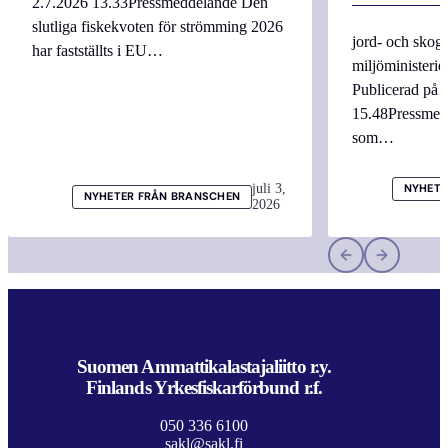
2.7.2026 13.33Pressmeddelande Den
slutliga fiskekvoten för strömming 2026
jord- och skogs
har fastställts i EU…
miljöministerie
Publicerad på 
15.48Pressmed
som…
juli 3,
NYHETE
NYHETER FRÅN BRANSCHEN
2026
Suomen Ammattikalastajaliitto r.y.
Finlands Yrkesfiskarförbund r.f.
050 336 6100
sakl@sakl.fi