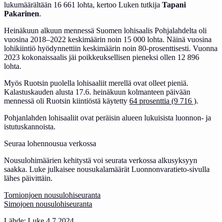
lukumäärältään 16 661 lohta, kertoo Luken tutkija
Tapani
Pakarinen
.
Heinäkuun alkuun mennessä Suomen lohisaalis Pohjalahdelta oli
vuosina 2018–2022 keskimäärin noin 15 000 lohta. Näinä vuosina
lohikiintiö hyödynnettiin keskimäärin noin 80-prosenttisesti. Vuonna
2023 kokonaissaalis jäi poikkeuksellisen pieneksi ollen 12 896
lohta.
Myös Ruotsin puolella lohisaaliit merellä ovat olleet pieniä.
Kalastuskauden alusta 17.6. heinäkuun kolmanteen päivään
mennessä oli Ruotsin kiintiöstä käytetty
64 prosenttia (9 716 )
.
Pohjanlahden lohisaaliit ovat peräisin alueen lukuisista luonnon- ja
istutuskannoista.
Seuraa lohennousua verkossa
Nousulohimäärien kehitystä voi seurata verkossa alkusyksyyn
saakka. Luke julkaisee nousukalamäärät Luonnonvaratieto-sivulla
lähes päivittäin.
Tornionjoen nousulohiseuranta
Simojoen nousulohiseuranta
Lähde: Luke 4.7.2024