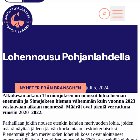
Läs Mer
L
OHENNOUSU POHJANLAHDELLA
FYFF
ARTIKLAR
AKTUELLT
Lohennousu Pohjanlahdella
NYHETER FRÅN BRANSCHEN
juli 5, 2024
Alkukesän aikana Tornionjokeen on noussut lohia hieman
enemmän ja Simojokeen hieman vähemmän kuin vuonna 2023
vastaavaan aikaan mennessä. Määrät ovat pieniä verrattuna
vuosiin 2020–2022.
Parhaillaan jokiin nousee etenkin kahden merivuoden lohia, joiden
määrä näyttää jälleen jäävän korkeintaan keskinkertaiseksi.
Pienemmät yhden merivuoden lohet eli kossit ovat aloittaneet
nousunsa hiljattain. Lopulliset nousulohimäärät ovat selvillä elokuun