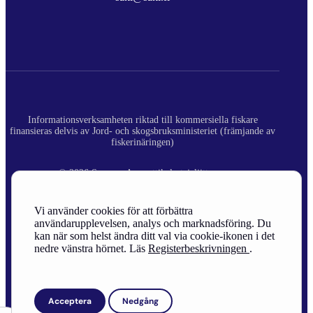
Informationsverksamheten riktad till kommersiella fiskare
finansieras delvis av Jord- och skogsbruksministeriet (främjande av
fiskerinäringen)
© 2026 Suomen Ammattikalastajaliitto ry.
Registerbeskrivning
Vi använder cookies för att förbättra
användarupplevelsen, analys och marknadsföring. Du
Site Credits
kan när som helst ändra ditt val via cookie-ikonen i det
nedre vänstra hörnet. Läs
Registerbeskrivningen
.
Acceptera
Nedgång