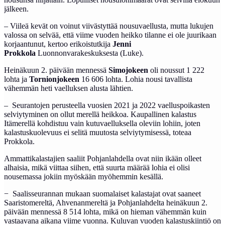
jälkeen.
– Viileä kevät on voinut viivästyttää nousuvaellusta, mutta lukujen
valossa on selvää, että viime vuoden heikko tilanne ei ole juurikaan
korjaantunut, kertoo erikoistutkija
Jenni
Prokkola
Luonnonvarakeskuksesta (Luke).
Heinäkuun 2. päivään mennessä
Simojokeen
oli noussut 1 222
lohta ja
Tornionjokeen
16 606 lohta. Lohia nousi tavallista
vähemmän heti vaelluksen alusta lähtien.
– Seurantojen perusteella vuosien 2021 ja 2022 vaelluspoikasten
selviytyminen on ollut merellä heikkoa. Kaupallinen kalastus
Itämerellä kohdistuu vain kutuvaelluksella oleviin lohiin, joten
kalastuskuolevuus ei selitä muutosta selviytymisessä, toteaa
Prokkola.
Ammattikalastajien saaliit Pohjanlahdella ovat niin ikään olleet
alhaisia, mikä viittaa siihen, että suurta määrää lohia ei olisi
nousemassa jokiin myöskään myöhemmin kesällä.
− Saalisseurannan mukaan suomalaiset kalastajat ovat saaneet
Saaristomereltä, Ahvenanmereltä ja Pohjanlahdelta heinäkuun 2.
päivään mennessä 8 514 lohta, mikä on hieman vähemmän kuin
vastaavana aikana viime vuonna. Kuluvan vuoden kalastuskiintiö on