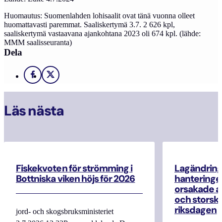
Huomautus: Suomenlahden lohisaalit ovat tänä vuonna olleet
huomattavasti paremmat. Saaliskertymä 3.7. 2 626 kpl,
saaliskertymä vastaavana ajankohtana 2023 oli 674 kpl. (lähde:
MMM saalisseuranta)
Dela
Facebook
X
Läs nästa
Fiskekvoten för strömming i
Lagändrin
Bottniska viken höjs för 2026
hanteringe
orsakade a
och storska
riksdagen
jord- och skogsbruksministeriet