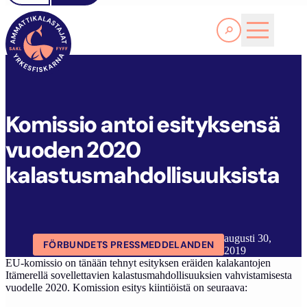
Läs Mer
K
OMISSIO ANTOI ESITYKSENSÄ VUODEN 2020 KALASTUSMAHDOLLISUUKSISTA
FYFF
ARTIKLAR
AKTUELLT
Komissio antoi esityksensä
vuoden 2020
kalastusmahdollisuuksista
augusti 30,
FÖRBUNDETS PRESSMEDDELANDEN
2019
EU-komissio on tänään tehnyt esityksen eräiden kalakantojen
Itämerellä sovellettavien kalastusmahdollisuuksien vahvistamisesta
vuodelle 2020. Komission esitys kiintiöistä on seuraava: