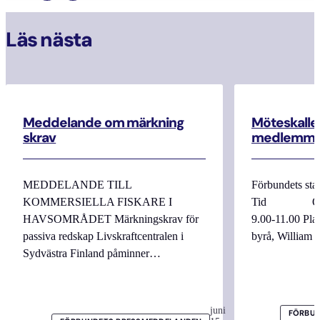
Läs nästa
Meddelande om märkning
Möteskallel
skrav
medlemma
MEDDELANDE TILL
Förbundets sta
KOMMERSIELLA FISKARE I
Tid Onsdag
HAVSOMRÅDET Märkningskrav för
9.00-11.00 
passiva redskap Livskraftcentralen i
byrå, William
Sydvästra Finland påminner…
juni
FÖRBUN