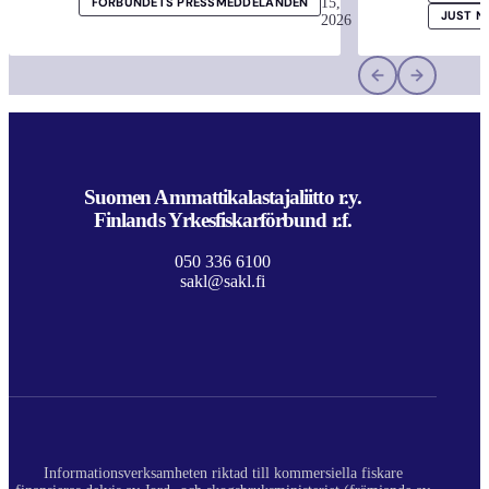
15,
FÖRBUNDETS PRESSMEDDELANDEN
JUST N
2026
Suomen Ammattikalastajaliitto r.y.
Finlands Yrkesfiskarförbund r.f.
050 336 6100
sakl@sakl.fi
Informationsverksamheten riktad till kommersiella fiskare