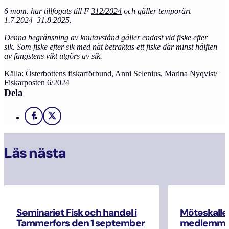
6 mom. har tillfogats till F
312/2024
och gäller temporärt
1.7.2024–31.8.2025.
Denna begränsning av knutavstånd gäller endast vid fiske efter
sik.
Som fiske efter sik med nät betraktas ett fiske där minst hälften
av fångstens vikt utgörs av sik.
Källa: Österbottens fiskarförbund, Anni Selenius, Marina Nyqvist/
Fiskarposten 6/2024
Dela
Facebook
X
Läs nästa
Seminariet Fisk och handel i
Möteskallel
Tammerfors den 1 september
medlemma