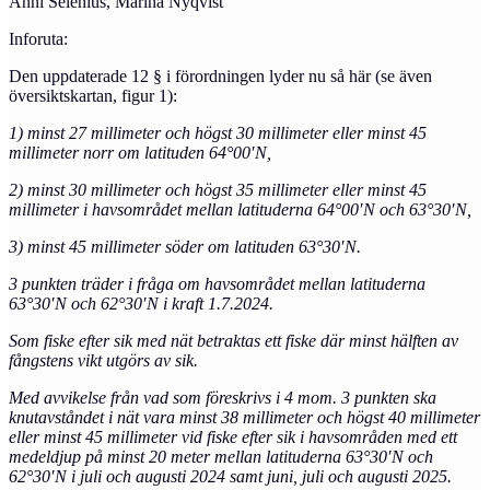
Anni Selenius, Marina Nyqvist
Inforuta:
Den uppdaterade 12 § i förordningen lyder nu så här (se även
översiktskartan, figur 1):
1) minst 27 millimeter och högst 30 millimeter eller minst 45
millimeter norr om latituden 64°00′N,
2) minst 30 millimeter och högst 35 millimeter eller minst 45
millimeter i havsområdet mellan latituderna 64°00′N och 63°30′N,
3) minst 45 millimeter söder om latituden 63°30′N.
3 punkten träder i fråga om havsområdet mellan latituderna
63°30′N och 62°30′N i kraft 1.7.2024.
Som fiske efter sik med nät betraktas ett fiske där minst hälften av
fångstens vikt utgörs av sik.
Med avvikelse från vad som föreskrivs i 4 mom. 3 punkten ska
knutavståndet i nät vara minst 38 millimeter och högst 40 millimeter
eller minst 45 millimeter vid fiske efter sik i havsområden med ett
medeldjup på minst 20 meter mellan latituderna 63°30′N och
62°30′N i juli och augusti 2024 samt juni, juli och augusti 2025.