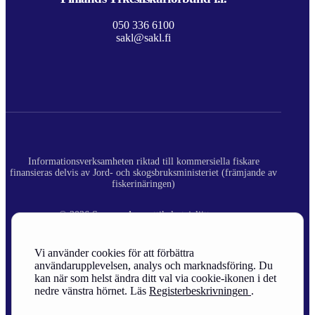
050 336 6100
sakl@sakl.fi
Informationsverksamheten riktad till kommersiella fiskare
finansieras delvis av Jord- och skogsbruksministeriet (främjande av
fiskerinäringen)
© 2026 Suomen Ammattikalastajaliitto ry.
Registerbeskrivning
Vi använder cookies för att förbättra
användarupplevelsen, analys och marknadsföring. Du
Site Credits
kan när som helst ändra ditt val via cookie-ikonen i det
nedre vänstra hörnet. Läs
Registerbeskrivningen
.