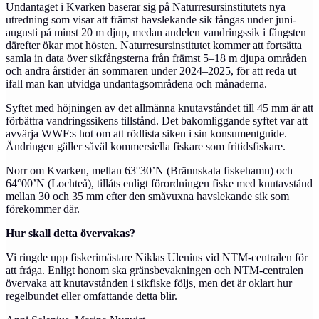
Undantaget i Kvarken baserar sig på Naturresursinstitutets nya
utredning som visar att främst havslekande sik fångas under juni-
augusti på minst 20 m djup, medan andelen vandringssik i fångsten
därefter ökar mot hösten. Naturresursinstitutet kommer att fortsätta
samla in data över sikfångsterna från främst 5–18 m djupa områden
och andra årstider än sommaren under 2024–2025, för att reda ut
ifall man kan utvidga undantagsområdena och månaderna.
Syftet med höjningen av det allmänna knutavståndet till 45 mm är att
förbättra vandringssikens tillstånd. Det bakomliggande syftet var att
avvärja WWF:s hot om att rödlista siken i sin konsumentguide.
Ändringen gäller såväl kommersiella fiskare som fritidsfiskare.
Norr om Kvarken, mellan 63°30’N (Brännskata fiskehamn) och
64°00’N (Lochteå), tillåts enligt förordningen fiske med knutavstånd
mellan 30 och 35 mm efter den småvuxna havslekande sik som
förekommer där.
Hur skall detta övervakas?
Vi ringde upp fiskerimästare Niklas Ulenius vid NTM-centralen för
att fråga. Enligt honom ska gränsbevakningen och NTM-centralen
övervaka att knutavstånden i sikfiske följs, men det är oklart hur
regelbundet eller omfattande detta blir.