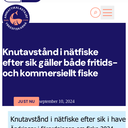
Läs Mer
K
NUTAVSTÅND I NÄTFISKE EFTER SIK GÄLLER BÅDE FRITIDS- OCH KOMMERSIELLT FISKE
FYFF
ARTIKLAR
AKTUELLT
Knutavstånd i nätfiske
efter sik gäller både fritids-
och kommersiellt fiske
JUST NU
september 10, 2024