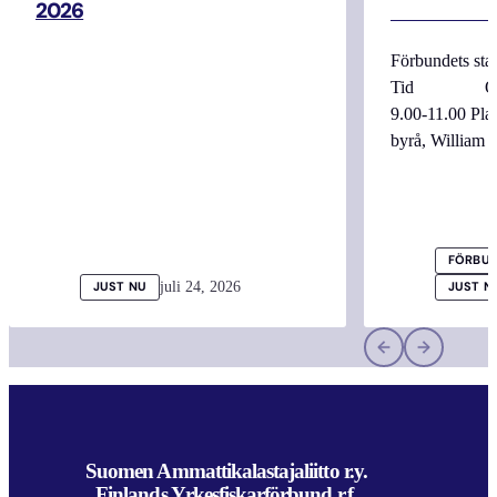
2026
Förbundets sta
Tid Onsdag
9.00-11.00 
byrå, William
FÖRBUN
juli 24, 2026
JUST NU
JUST N
Suomen Ammattikalastajaliitto r.y.
Finlands Yrkesfiskarförbund r.f.