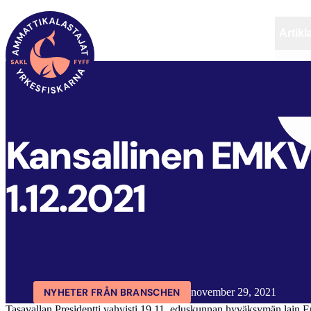
Artikl
FYFF
ARTIKLAR
AKTUELLT
Kansallinen EMKV
1.12.2021
NYHETER FRÅN BRANSCHEN
november 29, 2021
Tasavallan Presidentti vahvisti 19.11. eduskunnan hyväksymän lain Eur