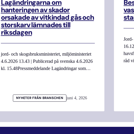
Lagändringarna om
Be
hanteringen av skador
vas
orsakade av vitkindad gås och
sta
storskarv lämnades till
riksdagen
Jord-
16.12
havsf
jord- och skogsbruksministeriet, miljöministeriet
råd v
4.6.2026 13.43 | Publicerad på svenska 4.6.2026
kl. 15.48Pressmeddelande Lagändringar som…
juni 4, 2026
NYHETER FRÅN BRANSCHEN