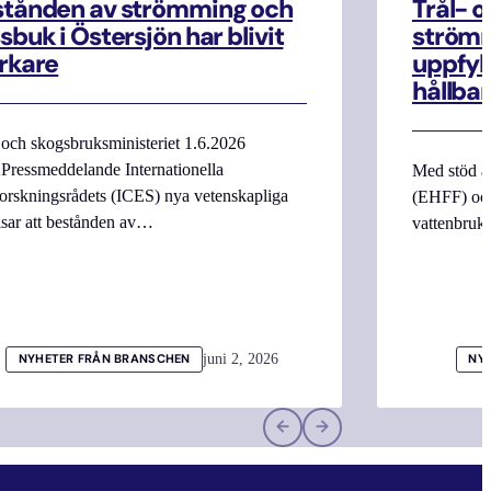
stånden av strömming och
Trål- o
sbuk i Östersjön har blivit
strömm
rkare
uppfyll
hållbar
 och skogsbruksministeriet 1.6.2026
Pressmeddelande Internationella
Med stöd a
orskningsrådets (ICES) nya vetenskapliga
(EHFF) och
isar att bestånden av…
vattenbru
juni 2, 2026
NYHETER FRÅN BRANSCHEN
NY