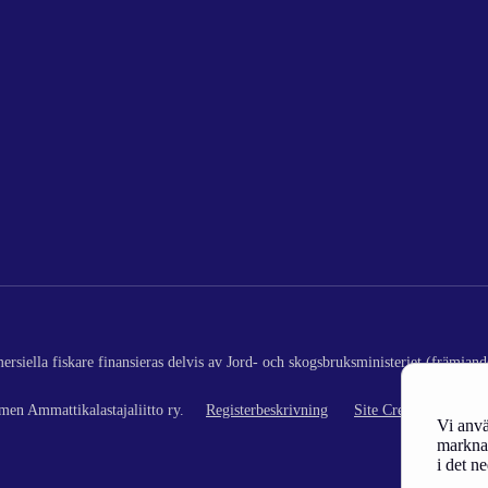
rsiella fiskare finansieras delvis av Jord- och skogsbruksministeriet (främjand
en Ammattikalastajaliitto ry.
Registerbeskrivning
Site Credits
Vi anvä
marknad
i det n