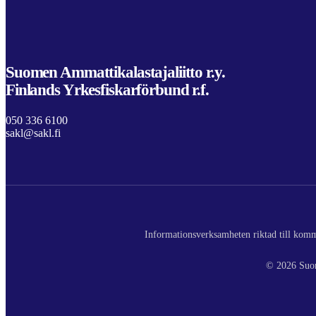
Suomen Ammattikalastajaliitto r.y.
Finlands Yrkesfiskarförbund r.f.
050 336 6100
sakl@sakl.fi
Informationsverksamheten riktad till komme
© 2026 Suom