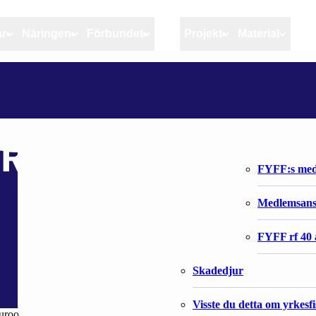
ar
Näringen
Förbundet
MSC
Projekt
Material
Artiklar
Näringen
Förbundet
KANSALLINEN EMKVR-LAKI VOIMAAN 1.12.2021
Aktuellt
Kvotuppföljning
Organisatio
Bloggar
Riktlinjer för god praxis 
Förbundets 
R-laki voimaan
Stöd till fiskerinäringen
FYFF:s med
Anvisningar
Medlemsan
Fiskar och fiskerihushåll
FYFF rf 40 
Skadedjur
Visste du detta om yrkesf
oopan meri-, kalatalous- ja vesiviljelyrahastosta. Laki tulee voimaan 