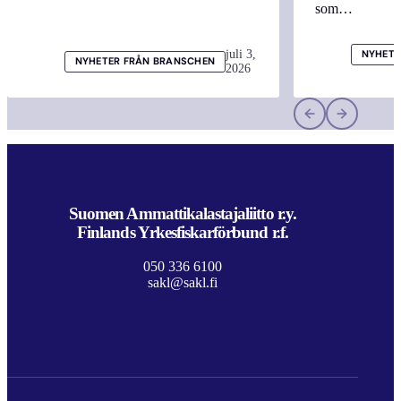
som…
juli 3,
NYHETE
NYHETER FRÅN BRANSCHEN
2026
Suomen Ammattikalastajaliitto r.y.
Finlands Yrkesfiskarförbund r.f.
050 336 6100
sakl@sakl.fi