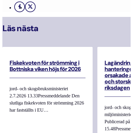
Facebook
X
Läs nästa
Fiskekvoten för strömming i
Lagändrin
Bottniska viken höjs för 2026
hanteringe
orsakade a
och storska
riksdagen
jord- och skogsbruksministeriet
2.7.2026 13.33Pressmeddelande Den
slutliga fiskekvoten för strömming 2026
jord- och skogs
har fastställts i EU…
miljöministerie
Publicerad på 
15.48Pressmed