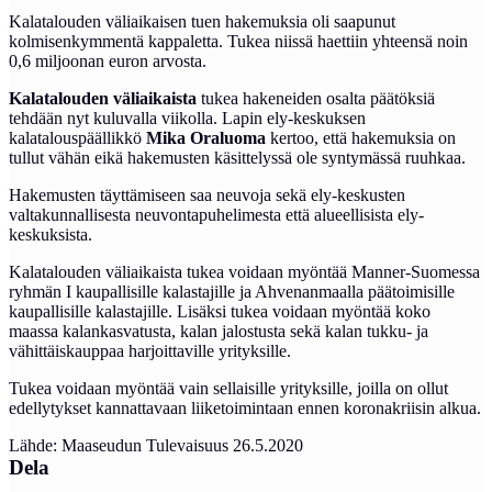
Kalatalouden väliaikaisen tuen hakemuksia oli saapunut
kolmisenkymmentä kappaletta. Tukea niissä haettiin yhteensä noin
0,6 miljoonan euron arvosta.
Kalatalouden väliaikaista
tukea hakeneiden osalta päätöksiä
tehdään nyt kuluvalla viikolla. Lapin ely-keskuksen
kalatalouspäällikkö
Mika Oraluoma
kertoo, että hakemuksia on
tullut vähän eikä hakemusten käsittelyssä ole syntymässä ruuhkaa.
Hakemusten täyttämiseen saa neuvoja sekä ely-keskusten
valtakunnallisesta neuvontapuhelimesta että alueellisista ely-
keskuksista.
Kalatalouden väliaikaista tukea voidaan myöntää Manner-Suomessa
ryhmän I kaupallisille kalastajille ja Ahvenanmaalla päätoimisille
kaupallisille kalastajille. Lisäksi tukea voidaan myöntää koko
maassa kalankasvatusta, kalan jalostusta sekä kalan tukku- ja
vähittäiskauppaa harjoittaville yrityksille.
Tukea voidaan myöntää vain sellaisille yrityksille, joilla on ollut
edellytykset kannattavaan liiketoimintaan ennen koronakriisin alkua.
Lähde: Maaseudun Tulevaisuus 26.5.2020
Dela