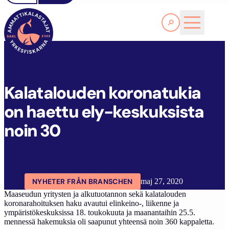
Läs Mer
K
ALATALOUDEN KORONATUKIA ON HAETTU ELY-KESKUKSISTA NOIN 30
FYFF
ARTIKLAR
AKTUELLT
Kalatalouden koronatukia
on haettu ely-keskuksista
noin 30
NYHETER FRÅN BRANSCHEN
maj 27, 2020
Maaseudun yritysten ja alkutuotannon sekä kalatalouden
koronarahoituksen haku avautui elinkeino-, liikenne ja
ympäristökeskuksissa 18. toukokuuta ja maanantaihin 25.5.
mennessä hakemuksia oli saapunut yhteensä noin 360 kappaletta.