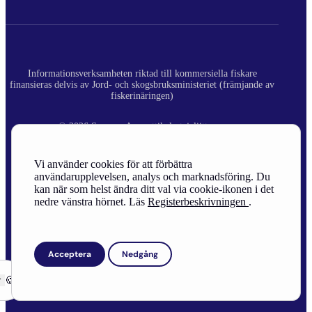
Informationsverksamheten riktad till kommersiella fiskare
finansieras delvis av Jord- och skogsbruksministeriet (främjande av
fiskerinäringen)
© 2026 Suomen Ammattikalastajaliitto ry.
Registerbeskrivning
Vi använder cookies för att förbättra
användarupplevelsen, analys och marknadsföring. Du
Site Credits
kan när som helst ändra ditt val via cookie-ikonen i det
nedre vänstra hörnet. Läs
Registerbeskrivningen
.
Acceptera
Nedgång
r