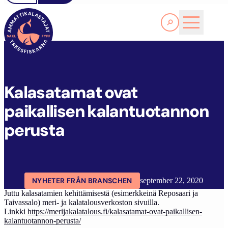
Läs Mer
K
ALASATAMAT OVAT PAIKALLISEN KALANTUOTANNON PERUSTA
FYFF
ARTIKLAR
AKTUELLT
Kalasatamat ovat
paikallisen kalantuotannon
perusta
NYHETER FRÅN BRANSCHEN
september 22, 2020
Juttu kalasatamien kehittämisestä (esimerkkeinä Reposaari ja
Taivassalo) meri- ja kalatalousverkoston sivuilla.
Linkki
https://merijakalatalous.fi/kalasatamat-ovat-paikallisen-
kalantuotannon-perusta/