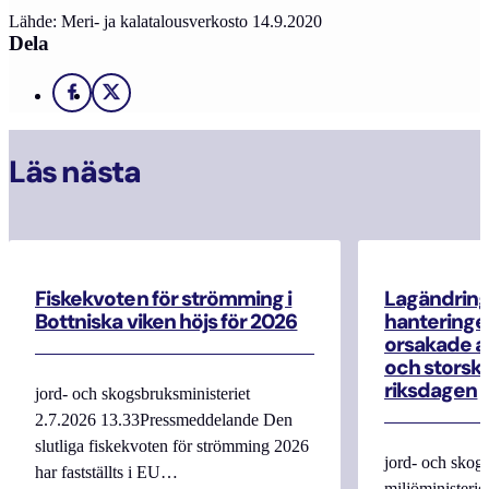
Lähde: Meri- ja kalatalousverkosto 14.9.2020
Dela
Facebook
X
Läs nästa
Fiskekvoten för strömming i
Lagändrin
Bottniska viken höjs för 2026
hanteringe
orsakade a
och storska
riksdagen
jord- och skogsbruksministeriet
2.7.2026 13.33Pressmeddelande Den
slutliga fiskekvoten för strömming 2026
jord- och skogs
har fastställts i EU…
miljöministerie