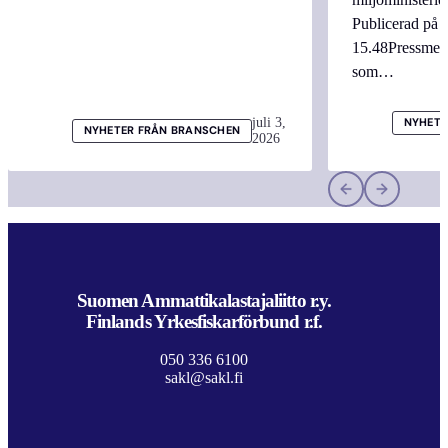
Publicerad på 
15.48Pressmed
som…
juli 3,
NYHETE
NYHETER FRÅN BRANSCHEN
2026
Suomen Ammattikalastajaliitto r.y.
Finlands Yrkesfiskarförbund r.f.
050 336 6100
sakl@sakl.fi