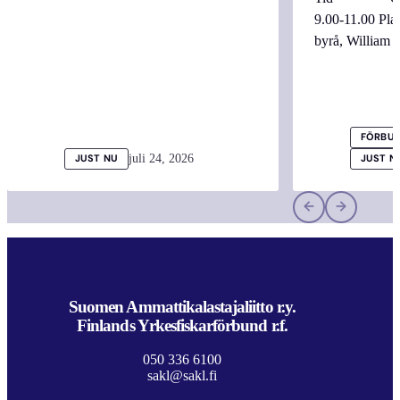
9.00-11.00 
byrå, William
FÖRBUN
juli 24, 2026
JUST NU
JUST N
Suomen Ammattikalastajaliitto r.y.
Finlands Yrkesfiskarförbund r.f.
050 336 6100
sakl@sakl.fi