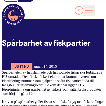
Läs Mer
S
PÅRBARHET AV FISKPARTIER
FYFF
ARTIKLAR
AKTUELLT
Spårbarhet av fiskpartier
JUST NU
januari 14, 2016
Spårbarheten av havsfångade och havsodlade fiskar ska förbättras i
EU-området. Den finska fiskerisektorn har kommit överens om
identifieringsnummer som hjälper att spåra fiskpartier ända till
fångst- eller
insamling
sledet. Bakom det här ligger EU-
förordningarna om spårbarhet av fiskeri- och vattenbruksprodukter
som började gälla i år.
Kraven på spårbarhet gäller fiskar som fiskefartyg och fiskare fångar
i havet samt havsodlade fiskar som ska användas som livsmedel.