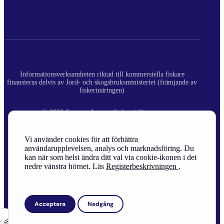
Informationsverksamheten riktad till kommersiella fiskare
finansieras delvis av Jord- och skogsbruksministeriet (främjande av
fiskerinäringen)
© 2026 Suomen Ammattikalastajaliitto ry.
Registerbeskrivning
Vi använder cookies för att förbättra
användarupplevelsen, analys och marknadsföring. Du
Site Credits
kan när som helst ändra ditt val via cookie-ikonen i det
nedre vänstra hörnet. Läs
Registerbeskrivningen
.
Acceptera
Nedgång
r