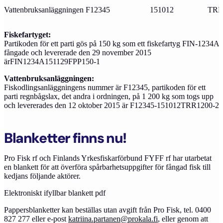
Vattenbruksanläggningen
F12345
151012
TR
Fiskefartyget:
Partikoden för ett parti gös på 150 kg som ett fiskefartyg FIN-1234A
fångade och levererade den 29 november 2015
ärFIN1234A151129FPP150-1
Vattenbruksanläggningen:
Fiskodlingsanläggningens nummer är F12345, partikoden för ett
parti regnbågslax, det andra i ordningen, på 1 200 kg som togs upp
och levererades den 12 oktober 2015 är F12345-151012TRR1200-2
Blanketter finns nu!
Pro Fisk rf och Finlands Yrkesfiskarförbund FYFF rf har utarbetat
en blankett för att överföra spårbarhetsuppgifter för fångad fisk till
kedjans följande aktörer.
Elektroniskt ifyllbar blankett pdf
Pappersblanketter kan beställas utan avgift från Pro Fisk, tel. 0400
827 277 eller e-post
katriina.partanen@prokala.fi
, eller genom att