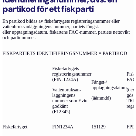
partikod för ett fiskparti
En partikod bildas av fiskefartygets registreringsnummer eller
vattenbruksanläggningens nummer, partiets fångst-
eller upptagningsdatum, fiskartens FAO-nummer, partiets nettovikt
och partinummer.
FISKPARTIETS IDENTIFIERINGSNUMMER = PARTIKOD
Fiskefartygets
registreringsnummer
Fisk
(FIN-1234A)
FAO
Fångst-/
upptagningsdatum
Vattenbruksan-
(t.e
läggningens
gös 
(ååmmdd)
nummer som Evira
TRR
godkänt
regn
(F12345)
Fiskefartyget
FIN1234A
151129
FPP