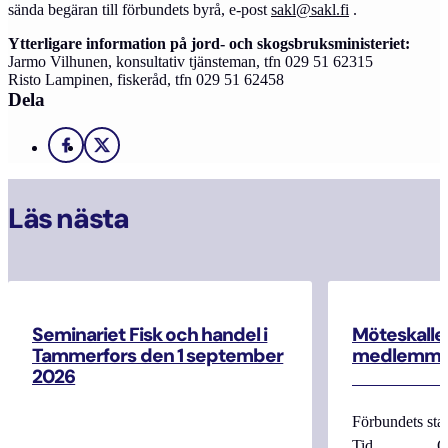
sända begäran till förbundets byrå, e-post
sakl@sakl.fi
.
Ytterligare information på jord- och skogsbruksministeriet:
Jarmo Vilhunen, konsultativ tjänsteman, tfn 029 51 62315
Risto Lampinen, fiskeråd, tfn 029 51 62458
Dela
Facebook
X
Läs nästa
Seminariet Fisk och handel i
Möteskallel
Tammerfors den 1 september
medlemma
2026
Förbundets sta
Tid Onsdag