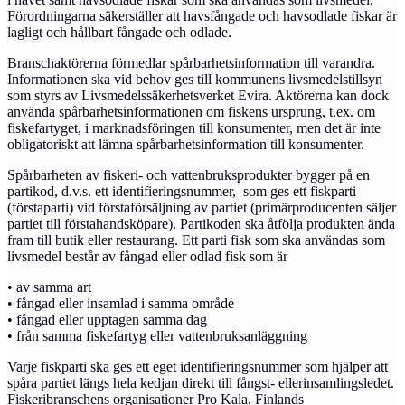
Förordningarna säkerställer att havsfångade och havsodlade fiskar är
lagligt och hållbart fångade och odlade.
Branschaktörerna förmedlar spårbarhetsinformation till varandra.
Informationen ska vid behov ges till kommunens livsmedelstillsyn
som styrs av Livsmedelssäkerhetsverket Evira. Aktörerna kan dock
använda spårbarhetsinformationen om fiskens ursprung, t.ex. om
fiskefartyget, i marknadsföringen till konsumenter, men det är inte
obligatoriskt att lämna spårbarhetsinformation till konsumenter.
Spårbarheten av fiskeri- och vattenbruksprodukter bygger
på
en
partikod, d.v.s. ett identifieringsnummer,
som ges
ett fiskparti
(förstaparti) vid förstaförsäljning av partiet (primärproducenten säljer
partiet till första
hands
köpare). Partikoden ska åtfölja produkten ända
fram till butik eller restaurang. Ett parti fisk som ska användas som
livsmedel består av fångad eller odlad fisk som är
• av samma art
• fångad eller insamlad i samma område
• fångad eller
upptagen
samma dag
• från samma fiskefartyg eller vattenbruksanläggning
Varje fiskparti ska ges ett eget identifieringsnummer som hjälper att
spåra partiet längs hela kedjan direkt till fångst- eller
insamling
sledet.
Fiskeribranschens organisationer Pro Kala, Finlands