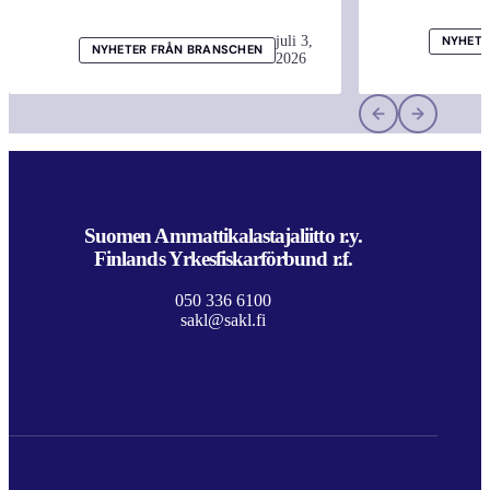
juli 3,
NYHETE
NYHETER FRÅN BRANSCHEN
2026
Suomen Ammattikalastajaliitto r.y.
Finlands Yrkesfiskarförbund r.f.
050 336 6100
sakl@sakl.fi