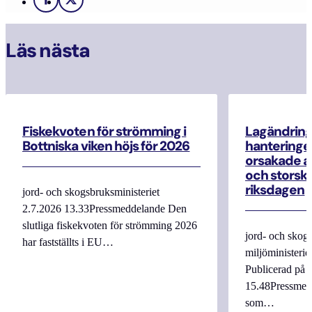
Facebook
X
Läs nästa
Fiskekvoten för strömming i
Lagändrin
Bottniska viken höjs för 2026
hanteringe
orsakade a
och storska
riksdagen
jord- och skogsbruksministeriet
2.7.2026 13.33Pressmeddelande Den
slutliga fiskekvoten för strömming 2026
jord- och skogs
har fastställts i EU…
miljöministerie
Publicerad på 
15.48Pressmed
som…