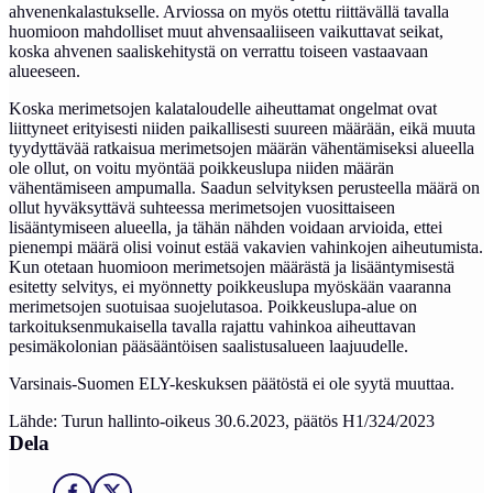
ahvenenkalastukselle. Arviossa on myös otettu riittävällä tavalla
huomioon mahdolliset muut ahvensaaliiseen vaikuttavat seikat,
koska ahvenen saaliskehitystä on verrattu toiseen vastaavaan
alueeseen.
Koska merimetsojen kalataloudelle aiheuttamat ongelmat ovat
liittyneet erityisesti niiden paikallisesti suureen määrään, eikä muuta
tyydyttävää ratkaisua merimetsojen määrän vähentämiseksi alueella
ole ollut, on voitu myöntää poikkeuslupa niiden määrän
vähentämiseen ampumalla. Saadun selvityksen perusteella määrä on
ollut hyväksyttävä suhteessa merimetsojen vuosittaiseen
lisääntymiseen alueella, ja tähän nähden voidaan arvioida, ettei
pienempi määrä olisi voinut estää vakavien vahinkojen aiheutumista.
Kun otetaan huomioon merimetsojen määrästä ja lisääntymisestä
esitetty selvitys, ei myönnetty poikkeuslupa myöskään vaaranna
merimetsojen suotuisaa suojelutasoa. Poikkeuslupa-alue on
tarkoituksenmukaisella tavalla rajattu vahinkoa aiheuttavan
pesimäkolonian pääsääntöisen saalistusalueen laajuudelle.
Varsinais-Suomen ELY-keskuksen päätöstä ei ole syytä muuttaa.
Lähde: Turun hallinto-oikeus 30.6.2023, päätös H1/324/2023
Dela