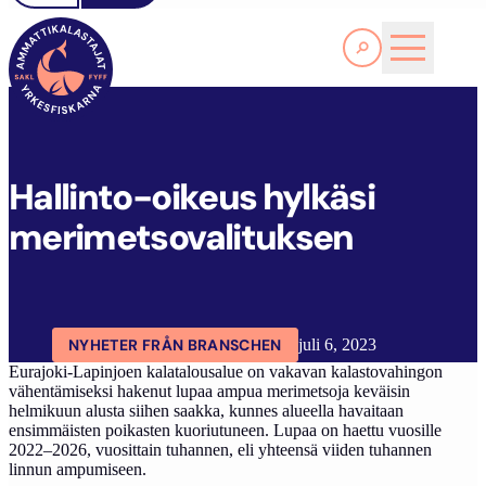
Läs Mer
H
ALLINTO-OIKEUS HYLKÄSI MERIMETSOVALITUKSEN
FYFF
ARTIKLAR
AKTUELLT
Hallinto-oikeus hylkäsi
merimetsovalituksen
NYHETER FRÅN BRANSCHEN
juli 6, 2023
Eurajoki-Lapinjoen kalatalousalue on vakavan kalastovahingon
vähentämiseksi hakenut lupaa ampua merimetsoja keväisin
helmikuun alusta siihen saakka, kunnes alueella havaitaan
ensimmäisten poikasten kuoriutuneen. Lupaa on haettu vuosille
2022–2026, vuosittain tuhannen, eli yhteensä viiden tuhannen
linnun ampumiseen.