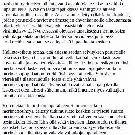
osoitettu merimetson aiheuttavan kalataloudelle vakavia vahinkoja
lupa-alueella. Kyse on tässä tapauksessa vahingoista alueen
ahvenkannoille ja -saaliille. Asiassa on esitetty erilaisia tutkimuksia,
joiden perusteella arviot merimetsojen ahvenkannoille aiheuttamasta
uhasta yleisesti vaihtelevat, eikä asiasta ole tieteellistä
yksimielisyyttä. Nyt kyseessä olevassa tapauksessa merimetsojen
vahinkoja kalataloudelle on kuitenkin arvioitava juuri tässä
konkreettisessa tapauksessa kyseistä lupa-aluetta koskien.
Hallinto-oikeus toteaa, että asiassa saadun selvityksen perusteella
kyseessä olevan tilastoruudun alueella kaupallisen kalastuksen
ahvensaaliit ja ahvenen yksikkösaaliit ovat viime vuosikymmeninä
merkittävästi laskeneet, mikä ajoittuu samaan ajanjaksoon kuin
merimetsopopulaation merkittävä kasvu alueella. Sen sijaan
viereisellä tilastoruudulla, jossa ei ole yhtä vahvaa
merimetsopopulaatiota, ahvensaaliit ovat samalla ajanjaksolla
laskeneet olennaisesti vähemmän, mikä ilmenee myös valittajien
toimittamista tilastoista.
Kun otetaan huomioon lupa-alueen Suomen korkein
merimetsotiheys, esitetty tutkimustieto koskien erityisesti suuren
merimetsotiheyden aiheuttamaa arvioitua ahvenen saalismenetystä
pesimäkolonioiden lähistöllä sekä viereisen tilastoruudun erilainen
saaliskehitys, on asiassa riittävällä todennäköisyydellä osoitettu
merimetson aiheuttavan vakavia vahinkoja lupa-alueen