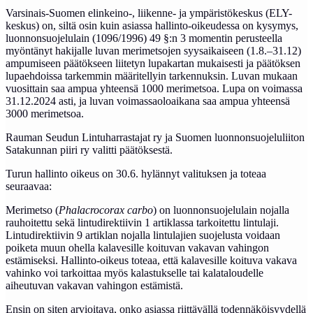
Varsinais-Suomen elinkeino-, liikenne- ja ympäristökeskus (ELY-
keskus) on, siltä osin kuin asiassa hallinto-oikeudessa on kysymys,
luonnonsuojelulain (1096/1996) 49 §:n 3 momentin perusteella
myöntänyt hakijalle luvan merimetsojen syysaikaiseen (1.8.–31.12)
ampumiseen päätökseen liitetyn lupakartan mukaisesti ja päätöksen
lupaehdoissa tarkemmin määritellyin tarkennuksin. Luvan mukaan
vuosittain saa ampua yhteensä 1000 merimetsoa. Lupa on voimassa
31.12.2024 asti, ja luvan voimassaoloaikana saa ampua yhteensä
3000 merimetsoa.
Rauman Seudun Lintuharrastajat ry ja Suomen luonnonsuojeluliiton
Satakunnan piiri ry valitti päätöksestä.
Turun hallinto oikeus on 30.6. hylännyt valituksen ja toteaa
seuraavaa:
Merimetso (
Phalacrocorax carbo
) on luonnonsuojelulain nojalla
rauhoitettu sekä lintudirektiivin 1 artiklassa tarkoitettu lintulaji.
Lintudirektiivin 9 artiklan nojalla lintulajien suojelusta voidaan
poiketa muun ohella kalavesille koituvan vakavan vahingon
estämiseksi. Hallinto-oikeus toteaa, että kalavesille koituva vakava
vahinko voi tarkoittaa myös kalastukselle tai kalataloudelle
aiheutuvan vakavan vahingon estämistä.
Ensin on siten arvioitava, onko asiassa riittävällä todennäköisyydellä