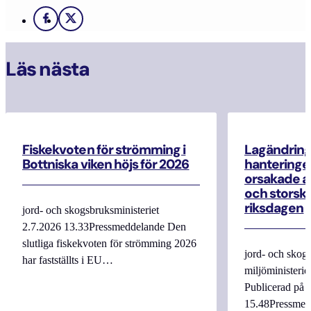
Facebook
X
Läs nästa
Fiskekvoten för strömming i
Lagändrin
Bottniska viken höjs för 2026
hanteringe
orsakade a
och storska
riksdagen
jord- och skogsbruksministeriet
2.7.2026 13.33Pressmeddelande Den
slutliga fiskekvoten för strömming 2026
jord- och skogs
har fastställts i EU…
miljöministerie
Publicerad på 
15.48Pressmed