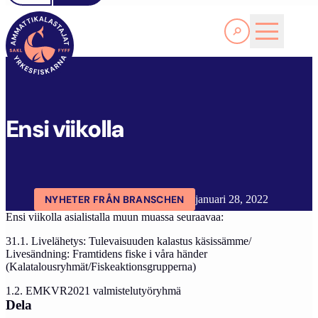
Läs Mer
FYFF
ARTIKLAR
AKTUELLT
ENSI VIIKOLLA
Ensi viikolla
NYHETER FRÅN BRANSCHEN
januari 28, 2022
Ensi viikolla asialistalla muun muassa seuraavaa:
31.1. Livelähetys: Tulevaisuuden kalastus käsissämme/
Livesändning: Framtidens fiske i våra händer
(Kalatalousryhmät/Fiskeaktionsgrupperna)
1.2. EMKVR2021 valmistelutyöryhmä
Dela