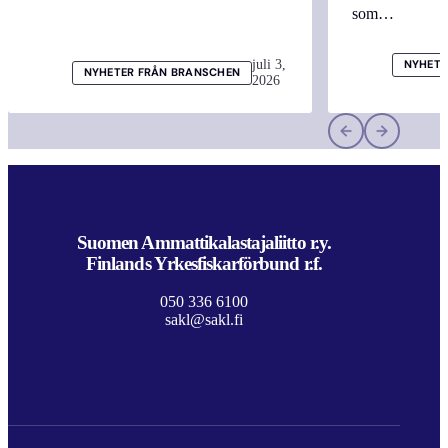
som…
juli 3,
NYHETE
NYHETER FRÅN BRANSCHEN
2026
Suomen Ammattikalastajaliitto r.y.
Finlands Yrkesfiskarförbund r.f.
050 336 6100
sakl@sakl.fi