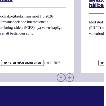
hållbar
 och skogsbruksministeriet 1.6.2026
Pressmeddelande Internationella
Med stöd a
orskningsrådets (ICES) nya vetenskapliga
(EHFF) och
isar att bestånden av…
vattenbru
juni 2, 2026
NYHETER FRÅN BRANSCHEN
NY