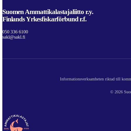
Suomen Ammattikalastajaliitto r.y.
Finlands Yrkesfiskarförbund r.f.
050 336 6100
sakl@sakl.fi
Informationsverksamheten riktad till komme
© 2026 Suom