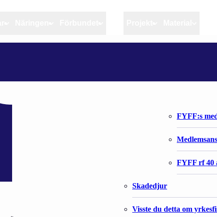
ar
Näringen
Förbundet
MSC
Projekt
Material
Artiklar
Näringen
Förbundet
Aktuellt
Kvotuppföljning
Organisatio
Bloggar
Riktlinjer för god praxis 
Förbundets 
Stöd till fiskerinäringen
FYFF:s med
Anvisningar
Medlemsan
Fiskar och fiskerihushåll
FYFF rf 40 
Skadedjur
Visste du detta om yrkesf