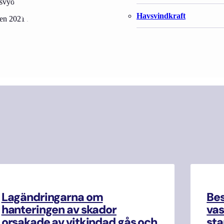
svyöhykkeelle suunniteltavan Eystrasaltin merituulivoimapuiston ympär
Havsvindkraft
den 2021 lohen kalastusta
Lagändringarna om
Be
hanteringen av skador
vas
orsakade av vitkindad gås och
sta