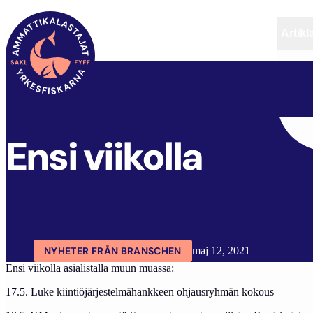
Artikl
FYFF
ARTIKLAR
AKTUELLT
ENSI VIIKOLLA
Ensi viikolla
NYHETER FRÅN BRANSCHEN
maj 12, 2021
Ensi viikolla asialistalla muun muassa:
17.5. Luke kiintiöjärjestelmähankkeen ohjausryhmän kokous