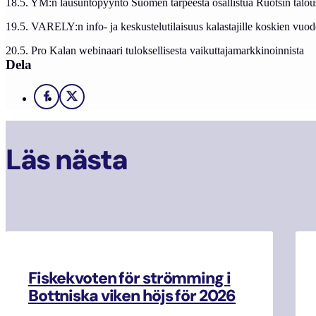
18.5. YM:n lausuntopyyntö Suomen tarpeesta osallistua Ruotsin talou
19.5. VARELY:n info- ja keskustelutilaisuus kalastajille koskien vuo
20.5. Pro Kalan webinaari tuloksellisesta vaikuttajamarkkinoinnista
Dela
Facebook
X
Läs nästa
Fiskekvoten för strömming i
Bottniska viken höjs för 2026