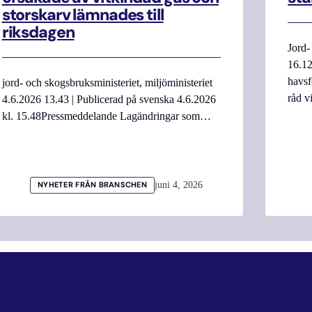
storskarv lämnades till
riksdagen
Jord-
16.12
havsf
jord- och skogsbruksministeriet, miljöministeriet
råd v
4.6.2026 13.43 | Publicerad på svenska 4.6.2026
kl. 15.48Pressmeddelande Lagändringar som…
juni 4, 2026
NYHETER FRÅN BRANSCHEN