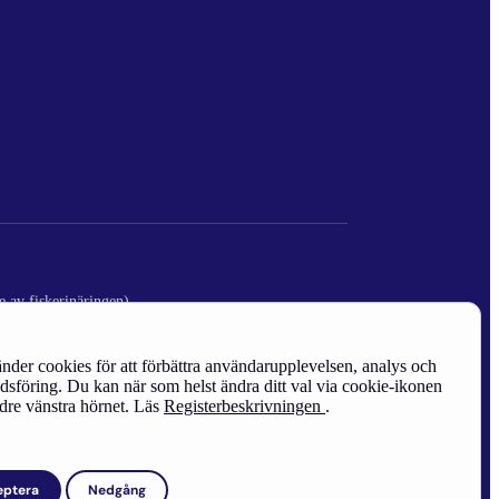
e av fiskerinäringen)
nder cookies för att förbättra användarupplevelsen, analys och
sföring. Du kan när som helst ändra ditt val via cookie-ikonen
edre vänstra hörnet. Läs
Registerbeskrivningen
.
eptera
Nedgång