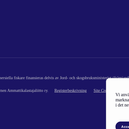
rsiella fiskare finansieras delvis av Jord- och skogsbruksministeriet (främjand
en Ammattikalastajaliitto ry.
Registerbeskrivning
Site Credits
Vi anvä
marknad
i det n
Acc