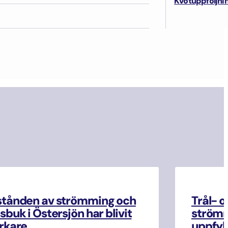
Kvotuppföljni
istövaikutusten arviointimenettelyyn
stånden av strömming och
Trål- o
sbuk i Östersjön har blivit
strömm
rkare
uppfyll