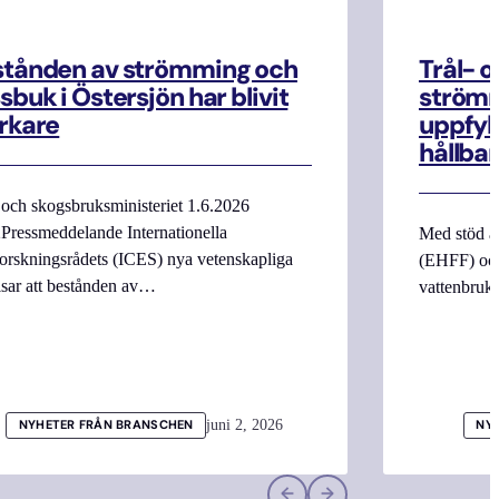
stånden av strömming och
Trål- o
sbuk i Östersjön har blivit
strömm
rkare
uppfyll
hållbar
 och skogsbruksministeriet 1.6.2026
Pressmeddelande Internationella
Med stöd a
orskningsrådets (ICES) nya vetenskapliga
(EHFF) och
isar att bestånden av…
vattenbru
juni 2, 2026
NYHETER FRÅN BRANSCHEN
NY