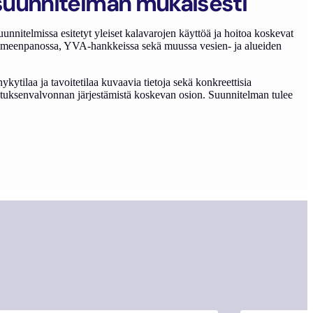
tosuunnitelman mukaisesti
unnitelmissa esitetyt yleiset kalavarojen käyttöä ja hoitoa koskevat
toimeenpanossa, YVA-hankkeissa sekä muussa vesien- ja alueiden
ytilaa ja tavoitetilaa kuvaavia tietoja sekä konkreettisia
alastuksenvalvonnan järjestämistä koskevan osion. Suunnitelman tulee