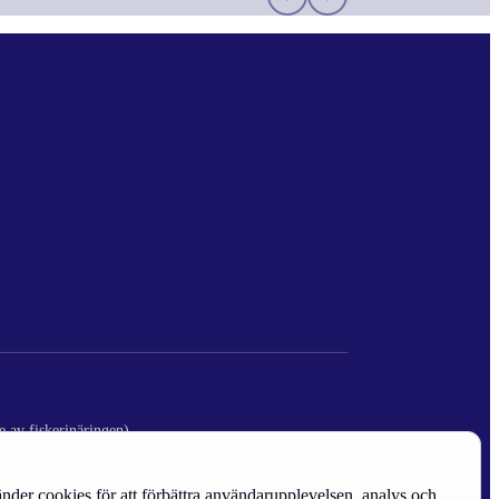
e av fiskerinäringen)
nder cookies för att förbättra användarupplevelsen, analys och