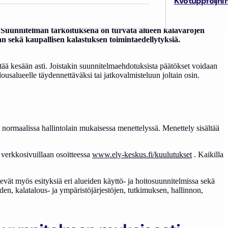
Kvotuppföljni
. Suunnitelman tarkoituksena on turvata alueen kalavarojen
n sekä kaupallisen kalastuksen toimintaedellytyksiä.
tää kesään asti. Joistakin suunnitelmaehdotuksista päätökset voidaan
usalueelle täydennettäväksi tai jatkovalmisteluun joltain osin.
ormaalissa hallintolain mukaisessa menettelyssä. Menettely sisältää
 verkkosivuillaan osoitteessa
www.ely-keskus.fi/kuulutukset
. Kaikilla
kevät myös esityksiä eri alueiden käyttö- ja hoitosuunnitelmissa sekä
en, kalatalous- ja ympäristöjärjestöjen, tutkimuksen, hallinnon,