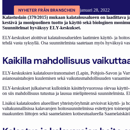
NYHETER FRÅN BRANSCHEN
januari 28, 2022
Kalastuslain (379/2015) mukaan kalatalousalueen on laadittava j
kestävä ja monipuolinen tuotto ja käyttö sekä biologinen monimuo
Suunnitelmat hyväksyy ELY-keskukset.
ELY-keskukset aloittivat kalatalousalueiden laatimien käyttö- ja hoit
tehdä vasta syksyllä. Osa suunnitelmista saatetaan myös hyväksyä vast
Kaikilla mahdollisuus vaikutta
ELY-keskuksien kalatalousviranomaiset (Lapin, Pohjois-Savon ja Vars
asianosaistahojen kuulemisen sekä vaikutusmahdollisuuden varaamisen 
ELY-keskukset julkaisevat kulloinkin käsittelyvuorossa olevaa käyttö
on siis mahdollisuus tutustua ja lausua mielipiteensä suunnitelmista. 
Lisäksi kalatalouden alueelliset yhteistyöryhmät arvioivat käyttö- ja h
valtakunnallisissa kalavarojen hoitosuunnitelmissa esitettyjen toimenp
maakuntien liittojen sekä saamelaisten kotiseutualueella Saamelaiskäräj