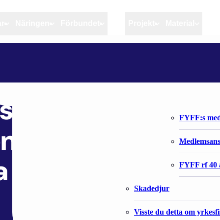
ar
Näringen
Förbundet
MSC
Projekt
Material
Artiklar
Näringen
Förbundet
ELY-KESKUKSET KÄSITTELEVÄT KALATALOUSALUEIDEN KÄYTTÖ- JA HOITOSUUNNITELMIA
Aktuellt
Kvotuppföljning
Organisatio
Bloggar
Riktlinjer för god praxis 
Förbundets 
ittelevät
Stöd till fiskerinäringen
FYFF:s med
n käyttö- ja
Anvisningar
Medlemsan
a
Fiskar och fiskerihushåll
FYFF rf 40 
Skadedjur
Visste du detta om yrkesf