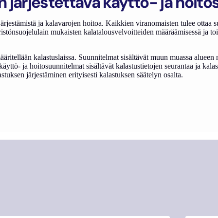
on järjestettävä käyttö- ja hoi
ärjestämistä ja kalavarojen hoitoa. Kaikkien viranomaisten tulee ottaa su
istönsuojelulain mukaisten kalatalousvelvoitteiden määräämisessä ja 
äritellään kalastuslaissa. Suunnitelmat sisältävät muun muassa alueen nyk
i käyttö- ja hoitosuunnitelmat sisältävät kalastustietojen seurantaa ja k
lastuksen järjestäminen erityisesti kalastuksen säätelyn osalta.