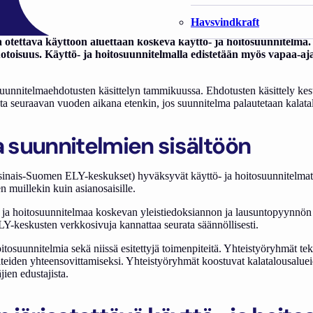
Havsvindkraft
a otettava käyttöön aluettaan koskeva käyttö- ja hoitosuunnitelma
toisuus. Käyttö- ja hoitosuunnitelmalla edistetään myös vapaa-aja
osuunnitelmaehdotusten käsittelyn tammikuussa. Ehdotusten käsittely kes
a seuraavan vuoden aikana etenkin, jos suunnitelma palautetaan kalatalo
a suunnitelmien sisältöön
inais-Suomen ELY-keskukset) hyväksyvät käyttö- ja hoitosuunnitelmat n
muillekin kuin asianosaisille.
- ja hoitosuunnitelmaa koskevan yleistiedoksiannon ja lausuntopyynnön
ELY-keskusten verkkosivuja kannattaa seurata säännöllisesti.
oitosuunnitelmia sekä niissä esitettyjä toimenpiteitä. Yhteistyöryhmät te
iteiden yhteensovittamiseksi. Yhteistyöryhmät koostuvat kalatalousalueid
ien edustajista.