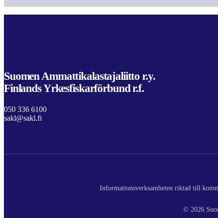
Suomen Ammattikalastajaliitto r.y.
Finlands Yrkesfiskarförbund r.f.
050 336 6100
sakl@sakl.fi
Informationsverksamheten riktad till komme
© 2026 Suom