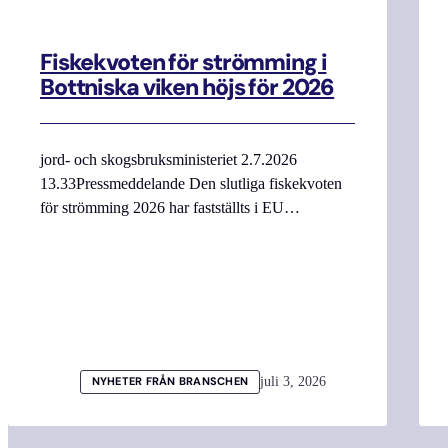
Fiskekvoten för strömming i
Bottniska viken höjs för 2026
jord- och skogsbruksministeriet 2.7.2026
13.33Pressmeddelande Den slutliga fiskekvoten
för strömming 2026 har fastställts i EU…
juli 3, 2026
NYHETER FRÅN BRANSCHEN