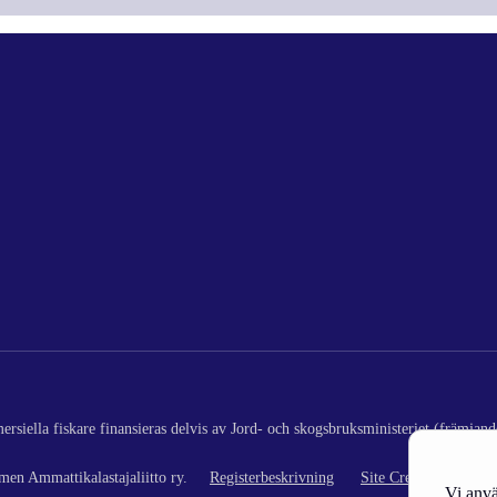
rsiella fiskare finansieras delvis av Jord- och skogsbruksministeriet (främjand
en Ammattikalastajaliitto ry.
Registerbeskrivning
Site Credits
Vi anvä