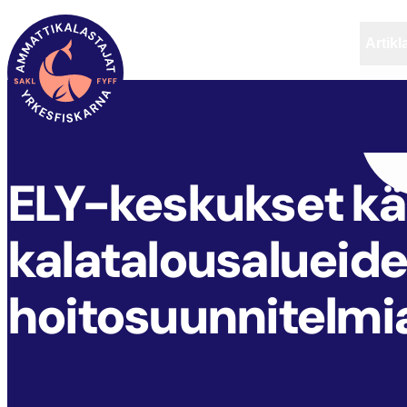
Artikl
FYFF
ARTIKLAR
AKTUELLT
ELY-keskukset käs
kalatalousalueide
hoitosuunnitelmi