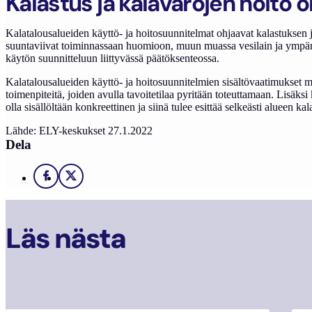
Kalastus ja kalavarojen hoito 
Kalatalousalueiden käyttö- ja hoitosuunnitelmat ohjaavat kalastuksen j
suuntaviivat toiminnassaan huomioon, muun muassa vesilain ja ympär
käytön suunnitteluun liittyvässä päätöksenteossa.
Kalatalousalueiden käyttö- ja hoitosuunnitelmien sisältövaatimukset mä
toimenpiteitä, joiden avulla tavoitetilaa pyritään toteuttamaan. Lisäks
olla sisällöltään konkreettinen ja siinä tulee esittää selkeästi alueen ka
Lähde: ELY-keskukset 27.1.2022
Dela
Facebook
X
Läs nästa