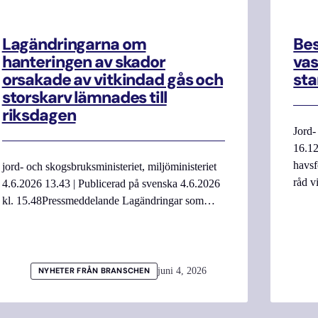
Lagändringarna om
Be
hanteringen av skador
vas
orsakade av vitkindad gås och
sta
storskarv lämnades till
riksdagen
Jord-
16.12
havsf
jord- och skogsbruksministeriet, miljöministeriet
råd v
4.6.2026 13.43 | Publicerad på svenska 4.6.2026
kl. 15.48Pressmeddelande Lagändringar som…
juni 4, 2026
NYHETER FRÅN BRANSCHEN