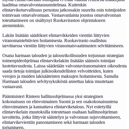
laadittua omavalvontasuunnitelmaa. Kuitenkin
elintarviketurvallisuus perustuu jatkossakin suurelta osin toimijoiden
toimivaan omavalvontaan. Vastaavanlaista joustoa omavalvonnan
toteuttamiseen on sisältynyt Ruokaviraston ohjeistukseen
aiemminkin.
Lakiin lisätään säädökset elintarvikkeiden vientiin liittyvien
viranomaistehtävien hoitamisesta. Ruokavirasto osallistuu
tarvittaessa vientiin liittyvien viranomaisvaatimusten selvittämiseen.
Osana harmaan talouden ja talousrikollisuuden torjunnan strategian
toimenpideohjelmaa elintarvikelakiin lisätään säännös toimijan
luotettavuudesta. Laissa säädetään valvontaviranomaisten oikeudesta
saada tietoja toimijan julkisoikeudellisten velvoitteiden, kuten
verojen ja muiden lakisääteisten maksujen hoitamisesta. Samalla
Harmaan talouden selvitysyksiköstä annettua lakia muutetaan
vastaavasti.
Pääministeri Rinteen hallitusohjelmassa yksi strateginen
kokonaisuus on elinvoimainen Suomi ja sen osakokonaisuutena
elinvoimainen ja kannattava elintarviketalous. Nyt esitetyillä
elintarvikelain muutoksilla toteutetaan osaltaan hallitusohjelman
tavoitteita, jotka liittyvät sääntelyn ja valvonnan sujuvoittamiseen,
elintarvikevientiin panostamiseen sekä harmaan talouden
torjumiseen.