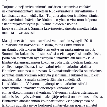
Torjunta-ainejäämien enimmäismäärien asettamista edeltävä
riskinarviointitehtävä siirretään Ruokavirastosta Turvallisuus- ja
kemikaaliviraston tehtäväksi. Torjunta-aineiden ja niiden jäämien
riskinarviointitehtävien keskittäminen yhteen virastoon helpottaa
asiantuntijayhteistyötä ja luvanhaltijoiden asiointia
lupakysymyksissä. Samalla kasvinsuojeluaineista annettua lakia
muutetaan vastaavasti.
Maa- ja metsätalousministeriössä valmisteltiin syksyllä 2018
elintarvikelain kokonaisuudistusta, mutta esitys raukesi
maakuntauudistukseen liittyvien esitysten raukeamisen myötä.
Suunniteltu kokonaisuudistus sisälsi useita tarpeellisia uudistuksia,
joista osa toteutetaan nyt esitetyllä elintarvikelain muutoksella.
Elintarvikelainsäädännön kokonaisuudistusta pidetään kuitenkin
edelleen tarpeellisena, ja sen valmistelu on tarkoitus aloittaa
lähitulevaisuudessa uudestaan. Kokonaisuudistuksella on tarkoitus
parantaa elintarvikelain selkeyttä jäsentämällä lukuiset muutokset
uudeksi laiksi. Samalla selkeytetään lain suhdetta EU-
lainsäädäntöön. Valvonnan painopiste on tarkoitus siirtää
selkeämmin elintarvikehuoneistojen valvonnasta
elintarviketoiminnan valvontaan. Valvonnan riskiperusteisuuden
tukemiseksi myös valvontamaksujärjestelmää on tarkoitus uudistaa.
Elintarvikelainsäädännön kokonaisuudistuksen yhteydessä on
tarkoitus uudistaa myös keskeiset elintarvikelain nojalla annetut