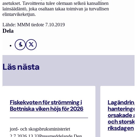
asetukset. Tavoitteena tulee olemaan selkeä kansallinen
lainsäädäntö, joka osaltaan takaa toimivan ja turvallisen
elintarvikeketjun.
Lähde: MMM tiedote 7.10.2019
Dela
Facebook
X
Läs nästa
Fiskekvoten för strömming i
Lagändrin
Bottniska viken höjs för 2026
hanteringe
orsakade a
och storska
riksdagen
jord- och skogsbruksministeriet
2.7.2026 13.33Pressmeddelande Den