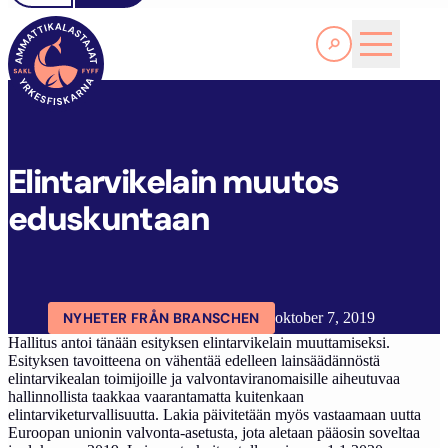
Läs Mer
E
LINTARVIKELAIN MUUTOS EDUSKUNTAAN
FYFF
ARTIKLAR
AKTUELLT
Elintarvikelain muutos
eduskuntaan
NYHETER FRÅN BRANSCHEN
oktober 7, 2019
Hallitus antoi tänään esityksen elintarvikelain muuttamiseksi.
Esityksen tavoitteena on vähentää edelleen lainsäädännöstä
elintarvikealan toimijoille ja valvontaviranomaisille aiheutuvaa
hallinnollista taakkaa vaarantamatta kuitenkaan
elintarviketurvallisuutta. Lakia päivitetään myös vastaamaan uutta
Euroopan unionin valvonta-asetusta, jota aletaan pääosin soveltaa