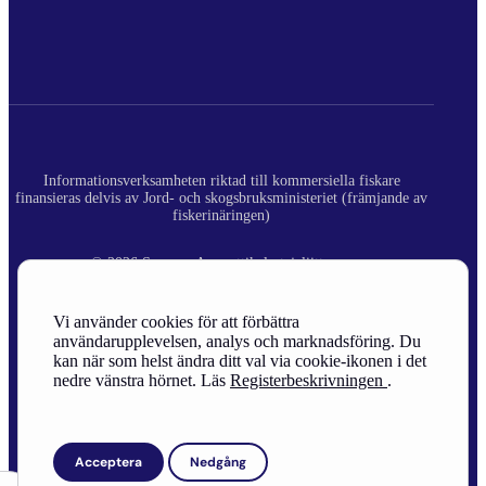
Informationsverksamheten riktad till kommersiella fiskare
finansieras delvis av Jord- och skogsbruksministeriet (främjande av
fiskerinäringen)
© 2026 Suomen Ammattikalastajaliitto ry.
Registerbeskrivning
Vi använder cookies för att förbättra
användarupplevelsen, analys och marknadsföring. Du
Site Credits
kan när som helst ändra ditt val via cookie-ikonen i det
nedre vänstra hörnet. Läs
Registerbeskrivningen
.
Acceptera
Nedgång