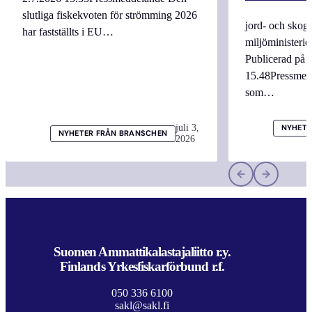
slutliga fiskekvoten för strömming 2026
jord- och skogs
har fastställts i EU…
miljöministerie
Publicerad på 
15.48Pressmed
som…
juli 3,
NYHETE
NYHETER FRÅN BRANSCHEN
2026
Suomen Ammattikalastajaliitto r.y.
Finlands Yrkesfiskarförbund r.f.
050 336 6100
sakl@sakl.fi