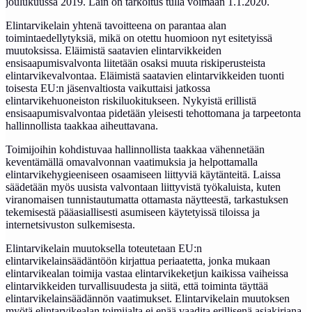
joulukuussa 2019. Lain on tarkoitus tulla voimaan 1.1.2020.
Elintarvikelain yhtenä tavoitteena on parantaa alan
toimintaedellytyksiä, mikä on otettu huomioon nyt esitetyissä
muutoksissa. Eläimistä saatavien elintarvikkeiden
ensisaapumisvalvonta liitetään osaksi muuta riskiperusteista
elintarvikevalvontaa. Eläimistä saatavien elintarvikkeiden tuonti
toisesta EU:n jäsenvaltiosta vaikuttaisi jatkossa
elintarvikehuoneiston riskiluokitukseen. Nykyistä erillistä
ensisaapumisvalvontaa pidetään yleisesti tehottomana ja tarpeetonta
hallinnollista taakkaa aiheuttavana.
Toimijoihin kohdistuvaa hallinnollista taakkaa vähennetään
keventämällä omavalvonnan vaatimuksia ja helpottamalla
elintarvikehygieeniseen osaamiseen liittyviä käytänteitä. Laissa
säädetään myös uusista valvontaan liittyvistä työkaluista, kuten
viranomaisen tunnistautumatta ottamasta näytteestä, tarkastuksen
tekemisestä pääasiallisesti asumiseen käytetyissä tiloissa ja
internetsivuston sulkemisesta.
Elintarvikelain muutoksella toteutetaan EU:n
elintarvikelainsäädäntöön kirjattua periaatetta, jonka mukaan
elintarvikealan toimija vastaa elintarvikeketjun kaikissa vaiheissa
elintarvikkeiden turvallisuudesta ja siitä, että toiminta täyttää
elintarvikelainsäädännön vaatimukset. Elintarvikelain muutoksen
myötä elintarvikealan toimijalta ei enää vaadita erillisenä asiakirjana