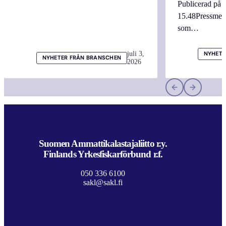
Publicerad på 
15.48Pressmed
som…
juli 3,
NYHETE
NYHETER FRÅN BRANSCHEN
2026
Suomen Ammattikalastajaliitto r.y.
Finlands Yrkesfiskarförbund r.f.
050 336 6100
sakl@sakl.fi