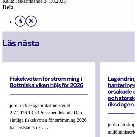
Källa: Fiskeritidende 24.10.2023
Dela
Facebook
X
Läs nästa
Fiskekvoten för strömming i
Lagändrin
Bottniska viken höjs för 2026
hanteringe
orsakade a
och storska
riksdagen
jord- och skogsbruksministeriet
2.7.2026 13.33Pressmeddelande Den
slutliga fiskekvoten för strömming 2026
jord- och skogs
har fastställts i EU…
miljöministerie