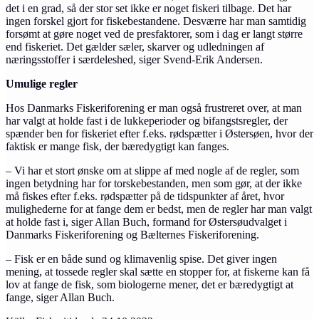
det i en grad, så der stor set ikke er noget fiskeri tilbage. Det har
ingen forskel gjort for fiskebestandene. Desværre har man samtidig
forsømt at gøre noget ved de presfaktorer, som i dag er langt større
end fiskeriet. Det gælder sæler, skarver og udledningen af
næringsstoffer i særdeleshed, siger Svend-Erik Andersen.
Umulige regler
Hos Danmarks Fiskeriforening er man også frustreret over, at man
har valgt at holde fast i de lukkeperioder og bifangstsregler, der
spænder ben for fiskeriet efter f.eks. rødspætter i Østersøen, hvor der
faktisk er mange fisk, der bæredygtigt kan fanges.
– Vi har et stort ønske om at slippe af med nogle af de regler, som
ingen betydning har for torskebestanden, men som gør, at der ikke
må fiskes efter f.eks. rødspætter på de tidspunkter af året, hvor
mulighederne for at fange dem er bedst, men de regler har man valgt
at holde fast i, siger Allan Buch, formand for Østersøudvalget i
Danmarks Fiskeriforening og Bælternes Fiskeriforening.
– Fisk er en både sund og klimavenlig spise. Det giver ingen
mening, at tossede regler skal sætte en stopper for, at fiskerne kan få
lov at fange de fisk, som biologerne mener, det er bæredygtigt at
fange, siger Allan Buch.