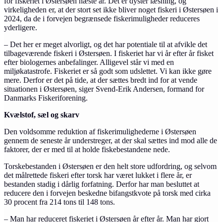
for fiskeriet i Østersøen næste år. Det er dyster læsning, og
virkeligheden er, at der stort set ikke bliver noget fiskeri i Østersøen i
2024, da de i forvejen begrænsede fiskerimuligheder reduceres
yderligere.
– Det her er meget alvorligt, og det har potentiale til at afvikle det
tilbageværende fiskeri i Østersøen. I fiskeriet har vi år efter år fisket
efter biologernes anbefalinger. Alligevel står vi med en
miljøkatastrofe. Fiskeriet er så godt som udslettet. Vi kan ikke gøre
mere. Derfor er det på tide, at der sættes bredt ind for at vende
situationen i Østersøen, siger Svend-Erik Andersen, formand for
Danmarks Fiskeriforening.
Kvælstof, sæl og skarv
Den voldsomme reduktion af fiskerimulighederne i Østersøen
gennem de seneste år understreger, at der skal sættes ind mod alle de
faktorer, der er med til at holde fiskebestandene nede.
Torskebestanden i Østersøen er den helt store udfordring, og selvom
det målrettede fiskeri efter torsk har været lukket i flere år, er
bestanden stadig i dårlig forfatning. Derfor har man besluttet at
reducere den i forvejen beskedne bifangstkvote på torsk med cirka
30 procent fra 214 tons til 148 tons.
– Man har reduceret fiskeriet i Østersøen år efter år. Man har gjort