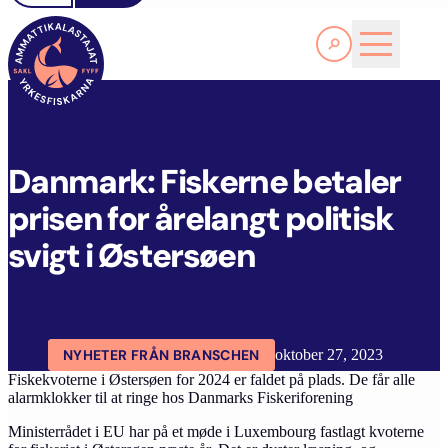
Läs Mer
D
ANMARK: FISKERNE BETALER PRISEN FOR ÅRELANGT POLITISK SVIGT I ØSTERSØEN
FYFF
ARTIKLAR
AKTUELLT
Danmark: Fiskerne betaler
prisen for årelangt politisk
svigt i Østersøen
NYHETER FRÅN BRANSCHEN
oktober 27, 2023
Fiskekvoterne i Østersøen for 2024 er faldet på plads. De får alle
alarmklokker til at ringe hos Danmarks Fiskeriforening
Ministerrådet i EU har på et møde i Luxembourg fastlagt kvoterne