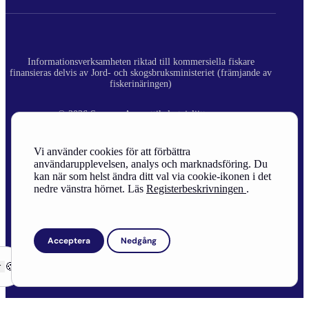
Informationsverksamheten riktad till kommersiella fiskare
finansieras delvis av Jord- och skogsbruksministeriet (främjande av
fiskerinäringen)
© 2026 Suomen Ammattikalastajaliitto ry.
Registerbeskrivning
Vi använder cookies för att förbättra
användarupplevelsen, analys och marknadsföring. Du
Site Credits
kan när som helst ändra ditt val via cookie-ikonen i det
nedre vänstra hörnet. Läs
Registerbeskrivningen
.
Acceptera
Nedgång
r