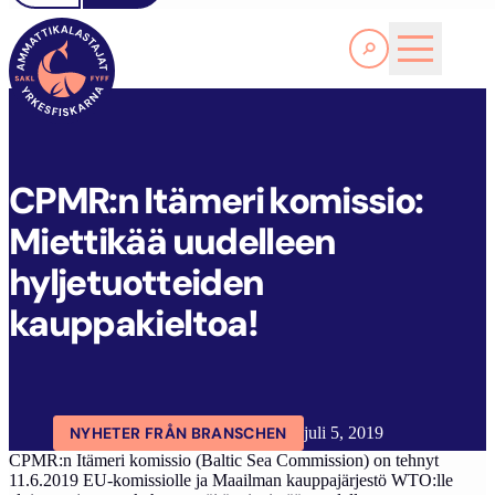
Läs Mer
C
PMR:N ITÄMERI KOMISSIO: MIETTIKÄÄ UUDELLEEN HYLJETUOTTEIDEN KAUPPAKIELTOA!
FYFF
ARTIKLAR
AKTUELLT
CPMR:n Itämeri komissio:
Miettikää uudelleen
hyljetuotteiden
kauppakieltoa!
NYHETER FRÅN BRANSCHEN
juli 5, 2019
CPMR:n Itämeri komissio (Baltic Sea Commission) on tehnyt
11.6.2019 EU-komissiolle ja Maailman kauppajärjestö WTO:lle