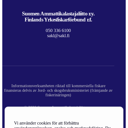
Suomen Ammattikalastajaliitto r.y.
Finlands Yrkesfiskarförbund r.f.
050 336 6100
sakl@sakl.fi
Informationsverksamheten riktad till kommersiella fiskare
finansieras delvis av Jord- och skogsbruksministeriet (främjande av
fiskerinäringen)
© 2026 Suomen Ammattikalastajaliitto ry.
Registerbeskrivning
Vi använder cookies för att förbättra