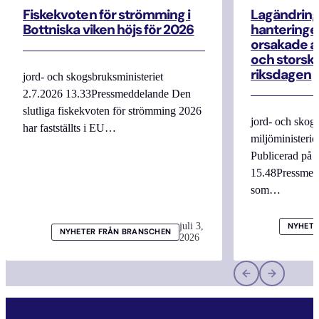
Fiskekvoten för strömming i
Lagändrin
Bottniska viken höjs för 2026
hanteringe
orsakade a
och storska
riksdagen
jord- och skogsbruksministeriet
2.7.2026 13.33Pressmeddelande Den
slutliga fiskekvoten för strömming 2026
jord- och skogs
har fastställts i EU…
miljöministerie
Publicerad på 
15.48Pressmed
som…
juli 3,
NYHETE
NYHETER FRÅN BRANSCHEN
2026