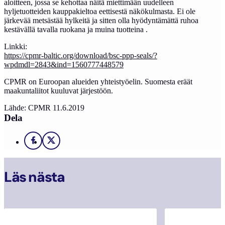
aloitteen, jossa se kehottaa näitä miettimään uudelleen
hyljetuotteiden kauppakieltoa eettisestä näkökulmasta. Ei ole
järkevää metsästää hylkeitä ja sitten olla hyödyntämättä ruhoa
kestävällä tavalla ruokana ja muina tuotteina .
Linkki:
https://cpmr-baltic.org/download/bsc-ppp-seals/?
wpdmdl=2843&ind=1560777448579
CPMR on Euroopan alueiden yhteistyöelin. Suomesta eräät
maakuntaliitot kuuluvat järjestöön.
Lähde: CPMR 11.6.2019
Dela
Facebook
X
Läs nästa