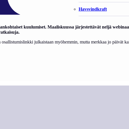
Havsvindkraft
kohtaiset kuulumiset. Maaliskuussa järjestettävät neljä webinaaria
ratkaisuja.
a osallistumislinkki julkaistaan myöhemmin, mutta merkkaa jo päivät ka