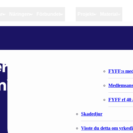
ar
Näringen
Förbundet
MSC
Projekt
Material
Artiklar
Näringen
Förbundet
WEBINAARISARJA KERTOO KALATALOUDEN INNOVAATIO-OHJELMIEN AJANKOHTAISET KUULUMISET
Aktuellt
Kvotuppföljning
Organisatio
Bloggar
Riktlinjer för god praxis 
Förbundets 
ertoo kalatalouden
Stöd till fiskerinäringen
FYFF:s med
mien ajankohtaise
Anvisningar
Medlemsan
Fiskar och fiskerihushåll
FYFF rf 40 
Skadedjur
Visste du detta om yrkesf