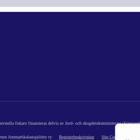
rsiella fiskare finansieras delvis av Jord- och skogsbruksministeriet (främjand
en Ammattikalastajaliitto ry.
Registerbeskrivning
Site Credits