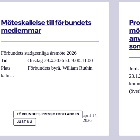
Möteskallelse till förbundets
Pro
medlemmar
möj
anv
som
Förbundets stadgeenliga årsmöte 2026
Tid Onsdag 29.4.2026 kl. 9.00-11.00
Plats Förbundets byrå, William Ruthin
Jord-
katu…
23.1.
komme
(över
FÖRBUNDETS PRESSMEDDELANDEN
april 14,
2026
JUST NU