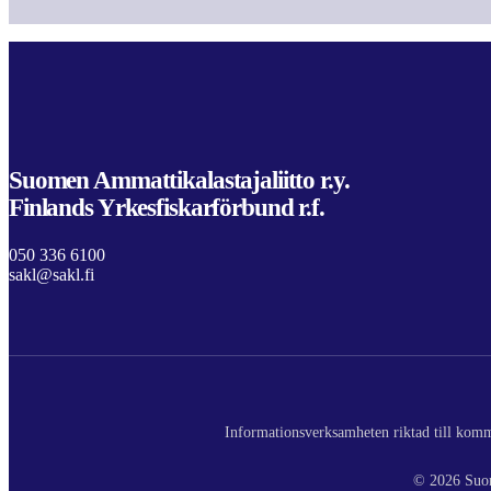
Suomen Ammattikalastajaliitto r.y.
Finlands Yrkesfiskarförbund r.f.
050 336 6100
sakl@sakl.fi
Informationsverksamheten riktad till komme
© 2026 Suom