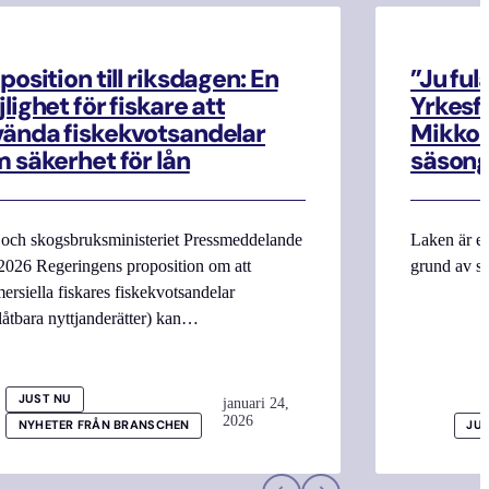
position till riksdagen: En
”Ju ful
lighet för fiskare att
Yrkesf
ända fiskekvotsandelar
Mikko M
 säkerhet för lån
säsong
 och skogsbruksministeriet Pressmeddelande
Laken är en
2026 Regeringens proposition om att
grund av si
rsiella fiskares fiskekvotsandelar
låtbara nyttjanderätter) kan…
JUST NU
januari 24,
2026
NYHETER FRÅN BRANSCHEN
JU