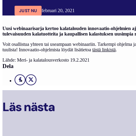
JUST NU
februari 20, 2021
Uusi webinaarisarja kertoo kalatalouden innovaatio-ohjelmien ajan
tulevaisuuden kalatuotteita ja kaupallisen kalastuksen uusimpia 
Voit osallistua yhteen tai useampaan webinaariin. Tarkempi ohjelma j
tuulista! Innovaatio-ohjelmista löydät lisätietoa
tästä linkistä
.
Lähde: Meri- ja kalatalousverkosto 19.2.2021
Dela
Facebook
X
Läs nästa