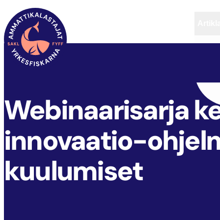
Artikl
FYFF
ARTIKLAR
AKTUELLT
Webinaarisarja k
innovaatio-ohjel
kuulumiset