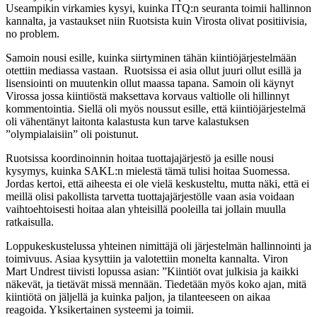
Useampikin virkamies kysyi, kuinka ITQ:n seuranta toimii hallinnon
kannalta, ja vastaukset niin Ruotsista kuin Virosta olivat positiivisia,
no problem.
Samoin nousi esille, kuinka siirtyminen tähän kiintiöjärjestelmään
otettiin mediassa vastaan. Ruotsissa ei asia ollut juuri ollut esillä ja
lisensiointi on muutenkin ollut maassa tapana. Samoin oli käynyt
Virossa jossa kiintiöstä maksettava korvaus valtiolle oli hillinnyt
kommentointia. Siellä oli myös noussut esille, että kiintiöjärjestelmä
oli vähentänyt laitonta kalastusta kun tarve kalastuksen
”olympialaisiin” oli poistunut.
Ruotsissa koordinoinnin hoitaa tuottajajärjestö ja esille nousi
kysymys, kuinka SAKL:n mielestä tämä tulisi hoitaa Suomessa.
Jordas kertoi, että aiheesta ei ole vielä keskusteltu, mutta näki, että ei
meillä olisi pakollista tarvetta tuottajajärjestölle vaan asia voidaan
vaihtoehtoisesti hoitaa alan yhteisillä pooleilla tai jollain muulla
ratkaisulla.
Loppukeskustelussa yhteinen nimittäjä oli järjestelmän hallinnointi ja
toimivuus. Asiaa kysyttiin ja valotettiin monelta kannalta. Viron
Mart Undrest tiivisti lopussa asian: ”Kiintiöt ovat julkisia ja kaikki
näkevät, ja tietävät missä mennään. Tiedetään myös koko ajan, mitä
kiintiötä on jäljellä ja kuinka paljon, ja tilanteeseen on aikaa
reagoida. Yksikertainen systeemi ja toimii.