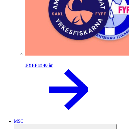
FYFF rf 40 år
MSC