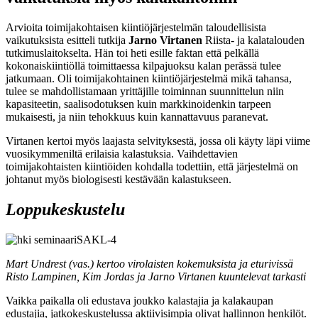
Arvioita toimijakohtaisen kiintiöjärjestelmän taloudellisista
vaikutuksista esitteli tutkija
Jarno Virtanen
Riista- ja kalatalouden
tutkimuslaitokselta. Hän toi heti esille faktan että pelkällä
kokonaiskiintiöllä toimittaessa kilpajuoksu kalan perässä tulee
jatkumaan. Oli toimijakohtainen kiintiöjärjestelmä mikä tahansa,
tulee se mahdollistamaan yrittäjille toiminnan suunnittelun niin
kapasiteetin, saalisodotuksen kuin markkinoidenkin tarpeen
mukaisesti, ja niin tehokkuus kuin kannattavuus paranevat.
Virtanen kertoi myös laajasta selvityksestä, jossa oli käyty läpi viime
vuosikymmeniltä erilaisia kalastuksia. Vaihdettavien
toimijakohtaisten kiintiöiden kohdalla todettiin, että järjestelmä on
johtanut myös biologisesti kestävään kalastukseen.
Loppukeskustelu
Mart Undrest (vas.) kertoo virolaisten kokemuksista ja eturivissä
Risto Lampinen, Kim Jordas ja Jarno Virtanen kuuntelevat tarkasti
Vaikka paikalla oli edustava joukko kalastajia ja kalakaupan
edustajia, jatkokeskustelussa aktiivisimpia olivat hallinnon henkilöt.