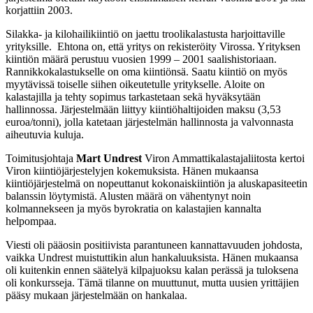
korjattiin 2003.
Silakka- ja kilohailikiintiö on jaettu troolikalastusta harjoittaville
yrityksille. Ehtona on, että yritys on rekisteröity Virossa. Yrityksen
kiintiön määrä perustuu vuosien 1999 – 2001 saalishistoriaan.
Rannikkokalastukselle on oma kiintiönsä. Saatu kiintiö on myös
myytävissä toiselle siihen oikeutetulle yritykselle. Aloite on
kalastajilla ja tehty sopimus tarkastetaan sekä hyväksytään
hallinnossa. Järjestelmään liittyy kiintiöhaltijoiden maksu (3,53
euroa/tonni), jolla katetaan järjestelmän hallinnosta ja valvonnasta
aiheutuvia kuluja.
Toimitusjohtaja
Mart Undrest
Viron Ammattikalastajaliitosta kertoi
Viron kiintiöjärjestelyjen kokemuksista. Hänen mukaansa
kiintiöjärjestelmä on nopeuttanut kokonaiskiintiön ja aluskapasiteetin
balanssin löytymistä. Alusten määrä on vähentynyt noin
kolmannekseen ja myös byrokratia on kalastajien kannalta
helpompaa.
Viesti oli pääosin positiivista parantuneen kannattavuuden johdosta,
vaikka Undrest muistuttikin alun hankaluuksista. Hänen mukaansa
oli kuitenkin ennen säätelyä kilpajuoksu kalan perässä ja tuloksena
oli konkursseja. Tämä tilanne on muuttunut, mutta uusien yrittäjien
pääsy mukaan järjestelmään on hankalaa.