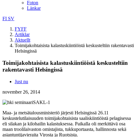
Foton
Länkar
FI
SV
FYFF
Artiklar
Aktuellt
Toimijakohtaisista kalastuskiintiöistä keskusteltiin rakentavasti
Helsingissä
Toimijakohtaisista kalastuskiintiöistä keskusteltiin
rakentavasti Helsingissä
Just nu
november 26, 2014
Maa- ja metsätalousministeriö järjesti Helsingissä 26.11
keskustelutilaisuuden toimijakohtaisista saaliskiintiöistä pelagisessa
eli silakan ja kilohailin kalastuksessa. Paikalla oli merkittävä osa
maan troolilaivaston omistajista, tukkuportaasta, hallinnosta sekä
asiantuntijavieraita Virosta ja Ruotsista.