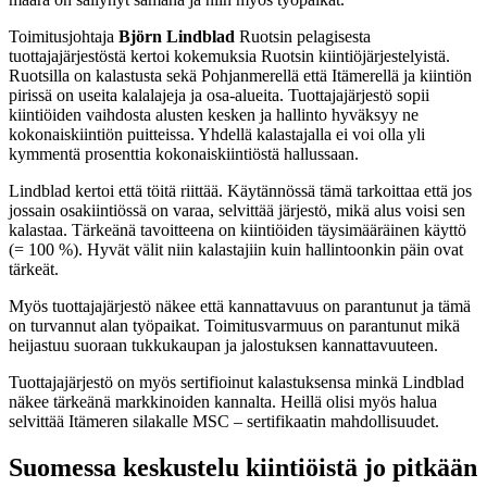
Toimitusjohtaja
Björn Lindblad
Ruotsin pelagisesta
tuottajajärjestöstä kertoi kokemuksia Ruotsin kiintiöjärjestelyistä.
Ruotsilla on kalastusta sekä Pohjanmerellä että Itämerellä ja kiintiön
pirissä on useita kalalajeja ja osa-alueita. Tuottajajärjestö sopii
kiintiöiden vaihdosta alusten kesken ja hallinto hyväksyy ne
kokonaiskiintiön puitteissa. Yhdellä kalastajalla ei voi olla yli
kymmentä prosenttia kokonaiskiintiöstä hallussaan.
Lindblad kertoi että töitä riittää. Käytännössä tämä tarkoittaa että jos
jossain osakiintiössä on varaa, selvittää järjestö, mikä alus voisi sen
kalastaa. Tärkeänä tavoitteena on kiintiöiden täysimääräinen käyttö
(= 100 %). Hyvät välit niin kalastajiin kuin hallintoonkin päin ovat
tärkeät.
Myös tuottajajärjestö näkee että kannattavuus on parantunut ja tämä
on turvannut alan työpaikat. Toimitusvarmuus on parantunut mikä
heijastuu suoraan tukkukaupan ja jalostuksen kannattavuuteen.
Tuottajajärjestö on myös sertifioinut kalastuksensa minkä Lindblad
näkee tärkeänä markkinoiden kannalta. Heillä olisi myös halua
selvittää Itämeren silakalle MSC – sertifikaatin mahdollisuudet.
Suomessa keskustelu kiintiöistä jo pitkään