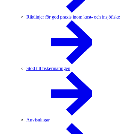
Riktlinjer för god praxis inom kust- och insjöfiske
Stöd till fiskerinäringen
Anvisningar