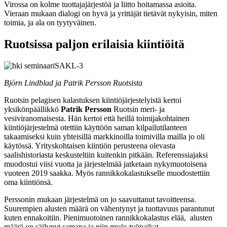
Virossa on kolme tuottajajärjestöä ja liitto hoitamassa asioita.
Vieraan mukaan dialogi on hyvä ja yrittäjät tietävät nykyisin, miten
toimia, ja ala on tyytyväinen.
Ruotsissa paljon erilaisia kiintiöitä
Björn Lindblad ja Patrik Persson Ruotsista
Ruotsin pelagisen kalastuksen kiintiöjärjestelyistä kertoi
yksikönpäällikkö
Patrik Persson
Ruotsin meri- ja
vesiviranomaisesta. Hän kertoi että heillä toimijakohtainen
kiintiöjärjestelmä otettiin käyttöön saman kilpailutilanteen
takaamiseksi kuin yhteisillä markkinoilla toimivilla mailla jo oli
käytössä. Yrityskohtaisen kiintiön perusteena olevasta
saalishistoriasta keskusteltiin kuitenkin pitkään. Referenssiajaksi
muodostui viisi vuotta ja järjestelmää jatketaan nykymuotoisena
vuoteen 2019 saakka. Myös rannikkokalastukselle muodostettiin
oma kiintiönsä.
Perssonin mukaan järjestelmä on jo saavuttanut tavoitteensa.
Suurempien alusten määrä on vähentynyt ja tuottavuus parantunut
kuten ennakoitiin. Pienimuotoinen rannikkokalastus elää, alusten
määrä on säilynyt samana ja niin myös työpaikat.