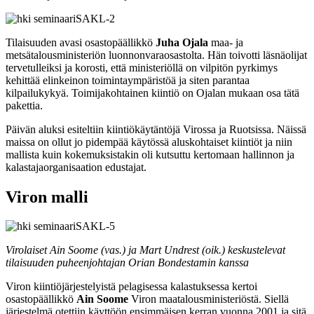
Tilaisuuden avasi osastopäällikkö
Juha Ojala
maa- ja
metsätalousministeriön luonnonvaraosastolta. Hän toivotti läsnäolijat
tervetulleiksi ja korosti, että ministeriöllä on vilpitön pyrkimys
kehittää elinkeinon toimintaympäristöä ja siten parantaa
kilpailukykyä. Toimijakohtainen kiintiö on Ojalan mukaan osa tätä
pakettia.
Päivän aluksi esiteltiin kiintiökäytäntöjä Virossa ja Ruotsissa. Näissä
maissa on ollut jo pidempää käytössä aluskohtaiset kiintiöt ja niin
mallista kuin kokemuksistakin oli kutsuttu kertomaan hallinnon ja
kalastajaorganisaation edustajat.
Viron malli
Virolaiset Ain Soome (vas.) ja Mart Undrest (oik.) keskustelevat
tilaisuuden puheenjohtajan Orian Bondestamin kanssa
Viron kiintiöjärjestelyistä pelagisessa kalastuksessa kertoi
osastopäällikkö
Ain Soome
Viron maatalousministeriöstä. Siellä
järjestelmä otettiin käyttöön ensimmäisen kerran vuonna 2001 ja sitä