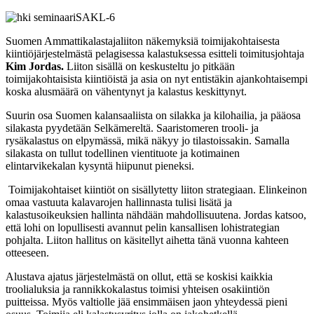
Suomen Ammattikalastajaliiton näkemyksiä toimijakohtaisesta
kiintiöjärjestelmästä pelagisessa kalastuksessa esitteli toimitusjohtaja
Kim Jordas.
Liiton sisällä on keskusteltu jo pitkään
toimijakohtaisista kiintiöistä ja asia on nyt entistäkin ajankohtaisempi
koska alusmäärä on vähentynyt ja kalastus keskittynyt.
Suurin osa Suomen kalansaaliista on silakka ja kilohailia, ja pääosa
silakasta pyydetään Selkämereltä. Saaristomeren trooli- ja
rysäkalastus on elpymässä, mikä näkyy jo tilastoissakin. Samalla
silakasta on tullut todellinen vientituote ja kotimainen
elintarvikekalan kysyntä hiipunut pieneksi.
Toimijakohtaiset kiintiöt on sisällytetty liiton strategiaan. Elinkeinon
omaa vastuuta kalavarojen hallinnasta tulisi lisätä ja
kalastusoikeuksien hallinta nähdään mahdollisuutena. Jordas katsoo,
että lohi on lopullisesti avannut pelin kansallisen lohistrategian
pohjalta. Liiton hallitus on käsitellyt aihetta tänä vuonna kahteen
otteeseen.
Alustava ajatus järjestelmästä on ollut, että se koskisi kaikkia
troolialuksia ja rannikkokalastus toimisi yhteisen osakiintiön
puitteissa. Myös valtiolle jää ensimmäisen jaon yhteydessä pieni