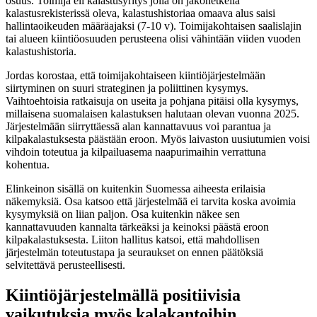
osuus. Toimija eli kalastusyritys jolla on jakohetkellä
kalastusrekisterissä oleva, kalastushistoriaa omaava alus saisi
hallintaoikeuden määräajaksi (7-10 v). Toimijakohtaisen saalislajin
tai alueen kiintiöosuuden perusteena olisi vähintään viiden vuoden
kalastushistoria.
Jordas korostaa, että toimijakohtaiseen kiintiöjärjestelmään
siirtyminen on suuri strateginen ja poliittinen kysymys.
Vaihtoehtoisia ratkaisuja on useita ja pohjana pitäisi olla kysymys,
millaisena suomalaisen kalastuksen halutaan olevan vuonna 2025.
Järjestelmään siirryttäessä alan kannattavuus voi parantua ja
kilpakalastuksesta päästään eroon. Myös laivaston uusiutumien voisi
vihdoin toteutua ja kilpailuasema naapurimaihin verrattuna
kohentua.
Elinkeinon sisällä on kuitenkin Suomessa aiheesta erilaisia
näkemyksiä. Osa katsoo että järjestelmää ei tarvita koska avoimia
kysymyksiä on liian paljon. Osa kuitenkin näkee sen
kannattavuuden kannalta tärkeäksi ja keinoksi päästä eroon
kilpakalastuksesta. Liiton hallitus katsoi, että mahdollisen
järjestelmän toteutustapa ja seuraukset on ennen päätöksiä
selvitettävä perusteellisesti.
Kiintiöjärjestelmällä positiivisia
vaikutuksia myös kalakantoihin