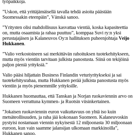
työpaikkoja.
”Uskon, että yrittäjämäisellä tavalla tehdä asioita päästään
Suomessakin eteenpäin”, Vänskä sanoo.
”Yritysten olisi mahdollisuus kasvattaa vientiä, koska kapasiteettia
on, mutta osaamista ja rahaa puuttuu”, komppaa Suvi ry:n yksi
perustajajäsen ja Kalaneuvos Oy:n hallituksen puheenjohtaja
Veijo
Hukkanen
.
”Valio verkostoineen sai merkittävän rahoituksen tuotekehitykseen,
mutta myös vientiin tarvitaan julkista panostusta. Siinä on tekijöinä
paljon pieniä yrityksiä.”
Valio pääsi hiljattain Business Finlandin veturiyritykseksi ja sai
tuotekehitysrahaa, mutta Hukkanen perää julkista panostusta myös
vientiin ja myös pienemmille yrityksille.
Hukkanen huomauttaa, että Tanskan ja Norjan ruokaviennin arvo on
Suomeen verrattuna kymmen- ja Ruotsin viisinkertainen.
”Jokaisen ruokaviennin euron vaikuttavuus on yhtä iso kuin
metsäteollisuuden, ja raha jää kokonaan Suomeen. Kalaneuvoskin
pystyisi nostamaan viennin nykyisestä 12 miljoonasta 30 miljoonaan
euroon, kun vain saamme jalansijan ulkomaan markkinoilla”,
Hukkanen sanoo.