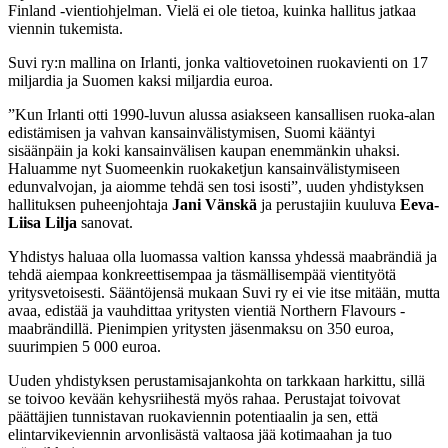
Finland -vientiohjelman. Vielä ei ole tietoa, kuinka hallitus jatkaa
viennin tukemista.
Suvi ry:n mallina on Irlanti, jonka valtiovetoinen ruokavienti on 17
miljardia ja Suomen kaksi miljardia euroa.
”Kun Irlanti otti 1990-luvun alussa asiakseen kansallisen ruoka-alan
edistämisen ja vahvan kansainvälistymisen, Suomi kääntyi
sisäänpäin ja koki kansainvälisen kaupan enemmänkin uhaksi.
Haluamme nyt Suomeenkin ruokaketjun kansainvälistymiseen
edunvalvojan, ja aiomme tehdä sen tosi isosti”, uuden yhdistyksen
hallituksen puheenjohtaja
Jani Vänskä
ja perustajiin kuuluva
Eeva-
Liisa Lilja
sanovat.
Yhdistys haluaa olla luomassa valtion kanssa yhdessä maabrändiä ja
tehdä aiempaa konkreettisempaa ja täsmällisempää vientityötä
yritysvetoisesti. Sääntöjensä mukaan Suvi ry ei vie itse mitään, mutta
avaa, edistää ja vauhdittaa yritysten vientiä Northern Flavours -
maabrändillä. Pienimpien yritysten jäsenmaksu on 350 euroa,
suurimpien 5 000 euroa.
Uuden yhdistyksen perustamisajankohta on tarkkaan harkittu, sillä
se toivoo kevään kehysriihestä myös rahaa. Perustajat toivovat
päättäjien tunnistavan ruokaviennin potentiaalin ja sen, että
elintarvikeviennin arvonlisästä valtaosa jää kotimaahan ja tuo