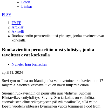
Foton
Länkar
FI
SV
FYFF
Artiklar
Aktuellt
Ruokavientiin perustettiin uusi yhdistys, jonka tavoitteet ovat
korkealla
Ruokavientiin perustettiin uusi yhdistys, jonka
tavoitteet ovat korkealla
Nyheter från branschen
april 11, 2024
Suvi ry:n mallina on Irlanti, jonka valtiovetoinen ruokavienti on 17
miljardia. Suomen vastaava luku on kaksi miljardia euroa.
Suomen ruokavientiin on perustettu uusi yhdistys, Suomen
Elintarvikevientiyhdistys, Suvi ry. Sen tarkoitus on vauhdittaa
suomalaisten elintarvikeyritysten pääsyä maailmalle, sillä valtio
lopetti vuodenvaihteessa kymmenen vuotta toimineen Food from