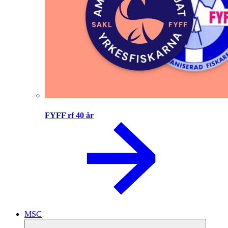
FYFF rf 40 år
MSC