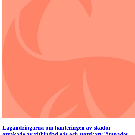
Lagändringarna om hanteringen av skador
orsakade av vitkindad gås och storskarv lämnades